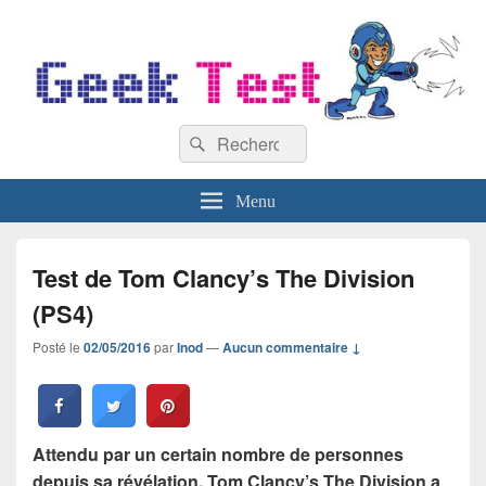
GeekTest
Recherche :
Blog jeux-vidéo et high-tech
Rechercher
Menu
Test de Tom Clancy’s The Division
(PS4)
Posté le
02/05/2016
par
Inod
—
Aucun commentaire ↓
Attendu par un certain nombre de personnes
depuis sa révélation, Tom Clancy’s The Division a