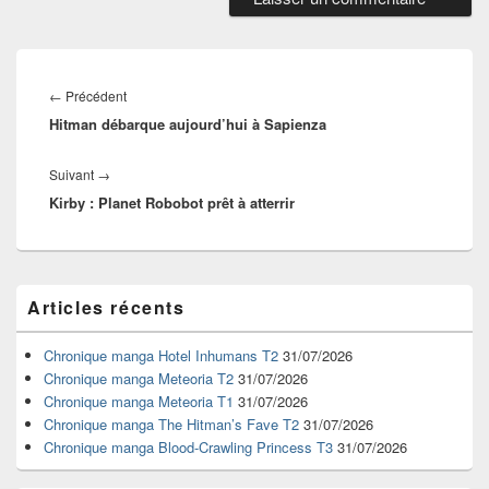
Navigation
de
Article
←
Précédent
l’article
Hitman débarque aujourd’hui à Sapienza
précédent :
Article
Suivant
→
Kirby : Planet Robobot prêt à atterrir
suivant :
Zone
Articles récents
principale
de
widget
Chronique manga Hotel Inhumans T2
31/07/2026
pour
Chronique manga Meteoria T2
31/07/2026
la
Chronique manga Meteoria T1
31/07/2026
barre
Chronique manga The Hitman’s Fave T2
31/07/2026
latérale
Chronique manga Blood-Crawling Princess T3
31/07/2026