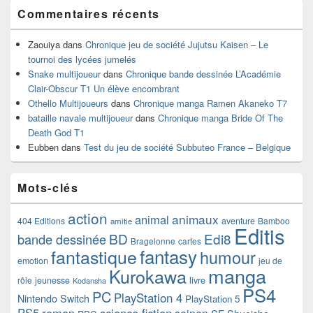
Commentaires récents
Zaouiya
dans
Chronique jeu de société Jujutsu Kaisen – Le
tournoi des lycées jumelés
Snake multijoueur
dans
Chronique bande dessinée L’Académie
Clair-Obscur T1 Un élève encombrant
Othello Multijoueurs
dans
Chronique manga Ramen Akaneko T7
bataille navale multijoueur
dans
Chronique manga Bride Of The
Death God T1
Eubben
dans
Test du jeu de société Subbuteo France – Belgique
Mots-clés
action
animaux
animal
404 Editions
aventure
Bamboo
amitie
Editis
BD
Edi8
bande dessinée
Bragelonne
cartes
fantasy
fantastique
humour
emotion
jeu de
manga
Kurokawa
rôle
jeunesse
livre
Kodansha
PS4
PC
PlayStation 4
Nintendo Switch
PlayStation 5
PS5
roman
science fiction