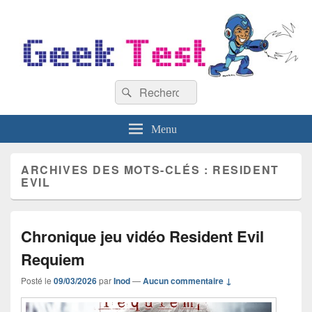
GeekTest
Recherche :
Blog jeux-vidéo et high-tech
Rechercher
Menu
ARCHIVES DES MOTS-CLÉS :
RESIDENT
EVIL
Chronique jeu vidéo Resident Evil
Requiem
Posté le
09/03/2026
par
Inod
—
Aucun commentaire ↓