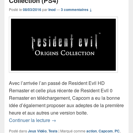
Collection (PS4)
Posté le
08/03/2016
par
Inod
—
3 commentaires ↓
Avec l’arrivée l’an passé de Resident Evil HD
Remaster et celle plus récente de Resident Evil 0
Remaster en téléchargement, Capcom a eu la bonne
idée d’également proposer aux adeptes de la première
heure et aux autres une version boite.
Test de Resident Evil Origins Collecti
Continuer la lecture
→
Posté dans
Jeux Vidéo
,
Tests
|
Marqué comme
action
,
Capcom
,
PC
,