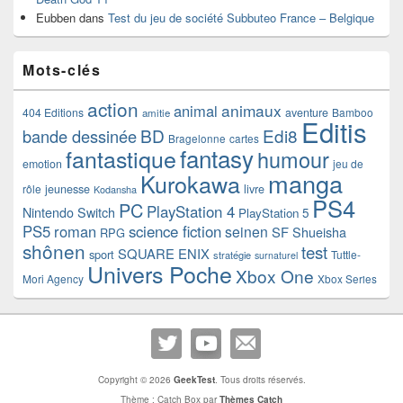
Eubben
dans
Test du jeu de société Subbuteo France – Belgique
Mots-clés
action
animaux
animal
404 Editions
aventure
Bamboo
amitie
Editis
BD
Edi8
bande dessinée
Bragelonne
cartes
fantasy
fantastique
humour
emotion
jeu de
manga
Kurokawa
rôle
jeunesse
livre
Kodansha
PS4
PC
PlayStation 4
Nintendo Switch
PlayStation 5
PS5
roman
science fiction
seinen
SF
Shueisha
RPG
shônen
test
SQUARE ENIX
sport
Tuttle-
stratégie
surnaturel
Univers Poche
Xbox One
Mori Agency
Xbox Series
Copyright © 2026
GeekTest
. Tous droits réservés.
Thème : Catch Box par
Thèmes Catch