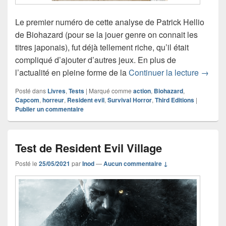
Le premier numéro de cette analyse de Patrick Hellio
de Biohazard (pour se la jouer genre on connait les
titres japonais), fut déjà tellement riche, qu’il était
compliqué d’ajouter d’autres jeux. En plus de
Chroni
l’actualité en pleine forme de la
Continuer la lecture
→
Posté dans
Livres
,
Tests
|
Marqué comme
action
,
Biohazard
,
Capcom
,
horreur
,
Resident evil
,
Survival Horror
,
Third Editions
|
Publier un commentaire
Test de Resident Evil Village
Posté le
25/05/2021
par
Inod
—
Aucun commentaire ↓