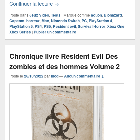
Chronique jeu vidéo Resident Evil Vill
Continuer la lecture
→
Posté dans
Jeux Vidéo
,
Tests
|
Marqué comme
action
,
Biohazard
,
Capcom
,
horreur
,
Mac
,
Nintendo Switch
,
PC
,
PlayStation 4
,
PlayStation 5
,
PS4
,
PS5
,
Resident evil
,
Survival Horror
,
Xbox One
,
Xbox Series
|
Publier un commentaire
Chronique livre Resident Evil Des
zombies et des hommes Volume 2
Posté le
26/10/2022
par
Inod
—
Aucun commentaire ↓