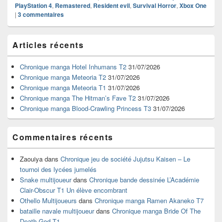
PlayStation 4
,
Remastered
,
Resident evil
,
Survival Horror
,
Xbox One
|
3
commentaires
Zone
Articles récents
principale
de
widget
Chronique manga Hotel Inhumans T2
31/07/2026
pour
Chronique manga Meteoria T2
31/07/2026
la
Chronique manga Meteoria T1
31/07/2026
barre
Chronique manga The Hitman’s Fave T2
31/07/2026
latérale
Chronique manga Blood-Crawling Princess T3
31/07/2026
Commentaires récents
Zaouiya
dans
Chronique jeu de société Jujutsu Kaisen – Le
tournoi des lycées jumelés
Snake multijoueur
dans
Chronique bande dessinée L’Académie
Clair-Obscur T1 Un élève encombrant
Othello Multijoueurs
dans
Chronique manga Ramen Akaneko T7
bataille navale multijoueur
dans
Chronique manga Bride Of The
Death God T1