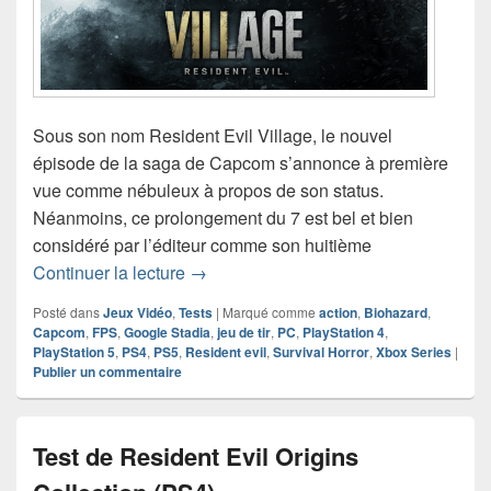
Sous son nom Resident Evil Village, le nouvel
épisode de la saga de Capcom s’annonce à première
vue comme nébuleux à propos de son status.
Néanmoins, ce prolongement du 7 est bel et bien
considéré par l’éditeur comme son huitième
Test de Resident Evil Village
Continuer la lecture
→
Posté dans
Jeux Vidéo
,
Tests
|
Marqué comme
action
,
Biohazard
,
Capcom
,
FPS
,
Google Stadia
,
jeu de tir
,
PC
,
PlayStation 4
,
PlayStation 5
,
PS4
,
PS5
,
Resident evil
,
Survival Horror
,
Xbox Series
|
Publier un commentaire
Test de Resident Evil Origins