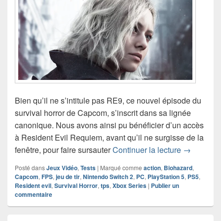
Bien qu’il ne s’intitule pas RE9, ce nouvel épisode du
survival horror de Capcom, s’inscrit dans sa lignée
canonique. Nous avons ainsi pu bénéficier d’un accès
à Resident Evil Requiem, avant qu’il ne surgisse de la
Chronique 
fenêtre, pour faire sursauter
Continuer la lecture
→
Posté dans
Jeux Vidéo
,
Tests
|
Marqué comme
action
,
Biohazard
,
Capcom
,
FPS
,
jeu de tir
,
Nintendo Switch 2
,
PC
,
PlayStation 5
,
PS5
,
Resident evil
,
Survival Horror
,
tps
,
Xbox Series
|
Publier un
commentaire