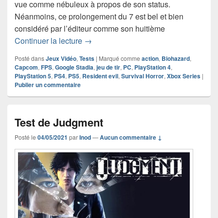
vue comme nébuleux à propos de son status.
Néanmoins, ce prolongement du 7 est bel et bien
considéré par l’éditeur comme son huitième
Test de Resident Evil Village
Continuer la lecture
→
Posté dans
Jeux Vidéo
,
Tests
|
Marqué comme
action
,
Biohazard
,
Capcom
,
FPS
,
Google Stadia
,
jeu de tir
,
PC
,
PlayStation 4
,
PlayStation 5
,
PS4
,
PS5
,
Resident evil
,
Survival Horror
,
Xbox Series
|
Publier un commentaire
Test de Judgment
Posté le
04/05/2021
par
Inod
—
Aucun commentaire ↓