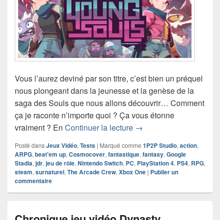
Vous l’aurez deviné par son titre, c’est bien un préquel
nous plongeant dans la jeunesse et la genèse de la
saga des Souls que nous allons découvrir… Comment
ça je raconte n’importe quoi ? Ça vous étonne
Chronique jeu vidéo Yo
vraiment ? En
Continuer la lecture
→
Posté dans
Jeux Vidéo
,
Tests
|
Marqué comme
1P2P Studio
,
action
,
ARPG
,
beat'em up
,
Cosmocover
,
fantastique
,
fantasy
,
Google
Stadia
,
jdr
,
jeu de rôle
,
Nintendo Switch
,
PC
,
PlayStation 4
,
PS4
,
RPG
,
steam
,
surnaturel
,
The Arcade Crew
,
Xbox One
|
Publier un
commentaire
Chronique jeu vidéo Dynasty