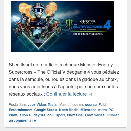
Si en lisant notre article, à chaque Monster Energy
Supercross – The Official Videogame 4 vous pédalez
dans la semoule, ou roulez dans la gadoue au choix,
nous vous autorisons à l’appeler par son nom sur les
Test de Monster Ene
réseaux sociaux :
Continuer la lecture
→
Posté dans
Jeux Vidéo
,
Tests
|
Marqué comme
course
,
Feld
Entertainment
,
Google Stadia
,
Koch Media
,
Milestone
,
moto
,
PC
,
PlayStation 4
,
PlayStation 5
,
sport
,
Xbox One
,
Xbox Series
|
Publier
un commentaire