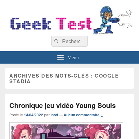
GeekTest
Recherche :
Blog jeux-vidéo et high-tech
Rechercher
Menu
ARCHIVES DES MOTS-CLÉS :
GOOGLE
STADIA
Chronique jeu vidéo Young Souls
Posté le
14/04/2022
par
Inod
—
Aucun commentaire ↓