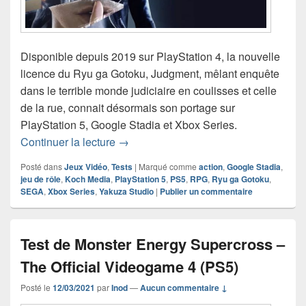
Disponible depuis 2019 sur PlayStation 4, la nouvelle
licence du Ryu ga Gotoku, Judgment, mêlant enquête
dans le terrible monde judiciaire en coulisses et celle
de la rue, connait désormais son portage sur
PlayStation 5, Google Stadia et Xbox Series.
Test de Judgment
Continuer la lecture
→
Posté dans
Jeux Vidéo
,
Tests
|
Marqué comme
action
,
Google Stadia
,
jeu de rôle
,
Koch Media
,
PlayStation 5
,
PS5
,
RPG
,
Ryu ga Gotoku
,
SEGA
,
Xbox Series
,
Yakuza Studio
|
Publier un commentaire
Test de Monster Energy Supercross –
The Official Videogame 4 (PS5)
Posté le
12/03/2021
par
Inod
—
Aucun commentaire ↓