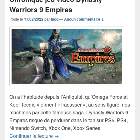
Warriors 9 Empires
Posté le
17/02/2022
par
Inod
—
Aucun commentaire ↓
On a l’habitude depuis l’Antiquité, qu’Omega Force et
Koei Tecmo viennent « fracasser », au sens figuré, nos
machines par cette fameuse saga. Dynasty Warriors 9
Empires risque de perdurer dans le ton sur PS5, PS4,
Nintendo Switch, Xbox One, Xbox Series
Chronique jeu vidéo Dynasty Warriors
Continuer la lecture
→