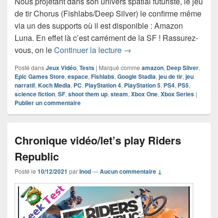
Nous projetant dans son univers spatial futuriste, le jeu
de tir Chorus (Fishlabs/Deep Silver) le confirme même
via un des supports où il est disponible : Amazon
Luna. En effet là c’est carrément de la SF ! Rassurez-
Chronique jeu vidéo Choru
vous, on le
Continuer la lecture
→
Posté dans
Jeux Vidéo
,
Tests
|
Marqué comme
amazon
,
Deep Silver
,
Epic Games Store
,
espace
,
Fishlabs
,
Google Stadia
,
jeu de tir
,
jeu
narratif
,
Koch Media
,
PC
,
PlayStation 4
,
PlayStation 5
,
PS4
,
PS5
,
science fiction
,
SF
,
shoot them up
,
steam
,
Xbox One
,
Xbox Series
|
Publier un commentaire
Chronique vidéo/let’s play Riders
Republic
Posté le
10/12/2021
par
Inod
—
Aucun commentaire ↓