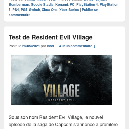
Bomberman
,
Google Stadia
,
Konami
,
PC
,
PlayStation 4
,
PlayStation
5
,
PS4
,
PS5
,
Switch
,
Xbox One
,
Xbox Series
|
Publier un
commentaire
Test de Resident Evil Village
Posté le
25/05/2021
par
Inod
—
Aucun commentaire ↓
Sous son nom Resident Evil Village, le nouvel
épisode de la saga de Capcom s’annonce à première