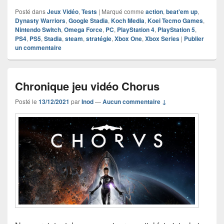
Posté dans
Jeux Vidéo
,
Tests
|
Marqué comme
action
,
beat'em up
,
Dynasty Warriors
,
Google Stadia
,
Koch Media
,
Koei Tecmo Games
,
Nintendo Switch
,
Omega Force
,
PC
,
PlayStation 4
,
PlayStation 5
,
PS4
,
PS5
,
Stadia
,
steam
,
stratégie
,
Xbox One
,
Xbox Series
|
Publier
un commentaire
Chronique jeu vidéo Chorus
Posté le
13/12/2021
par
Inod
—
Aucun commentaire ↓