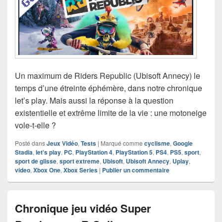
Un maximum de Riders Republic (Ubisoft Annecy) le
temps d’une étreinte éphémère, dans notre chronique
let’s play. Mais aussi la réponse à la question
existentielle et extrême limite de la vie : une motoneige
vole-t-elle ?
Posté dans
Jeux Vidéo
,
Tests
|
Marqué comme
cyclisme
,
Google
Stadia
,
let's play
,
PC
,
PlayStation 4
,
PlayStation 5
,
PS4
,
PS5
,
sport
,
sport de glisse
,
sport extreme
,
Ubisoft
,
Ubisoft Annecy
,
Uplay
,
video
,
Xbox One
,
Xbox Series
|
Publier un commentaire
Chronique jeu vidéo Super