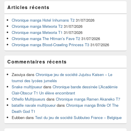
Zone
Articles récents
principale
de
widget
Chronique manga Hotel Inhumans T2
31/07/2026
pour
Chronique manga Meteoria T2
31/07/2026
la
Chronique manga Meteoria T1
31/07/2026
barre
Chronique manga The Hitman’s Fave T2
31/07/2026
latérale
Chronique manga Blood-Crawling Princess T3
31/07/2026
Commentaires récents
Zaouiya
dans
Chronique jeu de société Jujutsu Kaisen – Le
tournoi des lycées jumelés
Snake multijoueur
dans
Chronique bande dessinée L’Académie
Clair-Obscur T1 Un élève encombrant
Othello Multijoueurs
dans
Chronique manga Ramen Akaneko T7
bataille navale multijoueur
dans
Chronique manga Bride Of The
Death God T1
Eubben
dans
Test du jeu de société Subbuteo France – Belgique