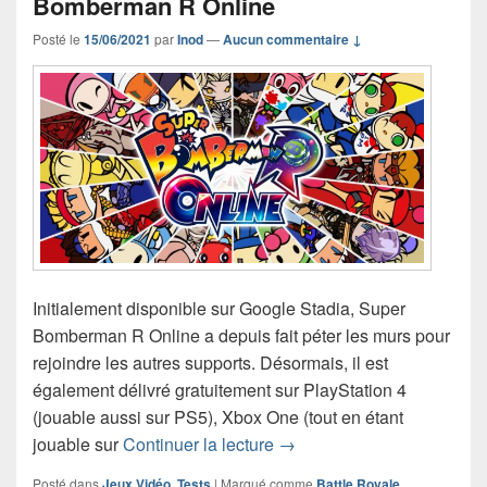
Bomberman R Online
Posté le
15/06/2021
par
Inod
—
Aucun commentaire ↓
Initialement disponible sur Google Stadia, Super
Bomberman R Online a depuis fait péter les murs pour
rejoindre les autres supports. Désormais, il est
également délivré gratuitement sur PlayStation 4
(jouable aussi sur PS5), Xbox One (tout en étant
Chronique jeu vidéo Supe
jouable sur
Continuer la lecture
→
Posté dans
Jeux Vidéo
,
Tests
|
Marqué comme
Battle Royale
,