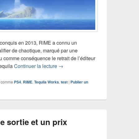
 conquis en 2013, RiME a connu un
ifier de chaotique, marqué par une
 comme conséquence le retrait de l’éditeur
Test de RiME (PS4)
Tequila
Continuer la lecture
→
 comme
PS4
,
RiME
,
Tequila Works
,
test
|
Publier un
 sortie et un prix