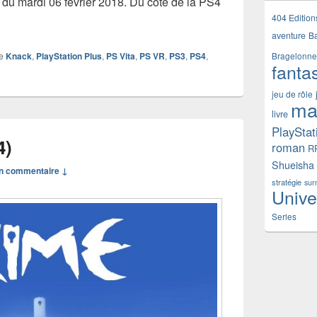
ir du mardi 06 février 2018. Du coté de la PS4
s jeux gratuits PlayStation Plus du mois de février 2018
404 Edition
→
aventure
B
e
Knack
,
PlayStation Plus
,
PS Vita
,
PS VR
,
PS3
,
PS4
,
Bragelonne
fanta
jeu de rôle
ma
livre
PlayStat
4)
roman
R
Shueisha
n commentaire ↓
stratégie
sur
Unive
Series