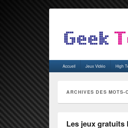
GeekTest
Blog jeux-vidéo et high-tech
Menu
Accueil
Jeux Vidéo
High T
principal
ARCHIVES DES MOTS-
Les jeux gratuits