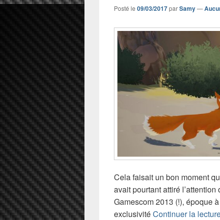
Posté le
09/03/2017
par
Samy
—
Aucu
Cela faisait un bon moment qu
avait pourtant attiré l’attenti
Gamescom 2013 (!), époque à la
exclusivité
Continuer la lectur