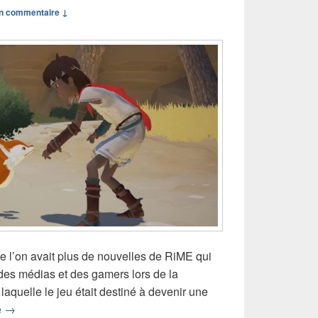
n commentaire ↓
e l’on avait plus de nouvelles de RiME qui
on des médias et des gamers lors de la
quelle le jeu était destiné à devenir une
RiME : une date de sortie et un prix étonnant
e
→