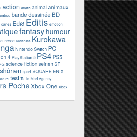
action
animaux
animal
s
amitie
BD
bande dessinée
amboo
Editis
Edi8
emotion
cartes
fantasy
stique
humour
Kurokawa
jeunesse
Kodansha
nga
PC
Nintendo Switch
PS4
ion 4
PS5
PlayStation 5
science fiction
seinen
SF
PG
shônen
SQUARE ENIX
sport
test
Tuttle-Mori Agency
naturel
rs Poche
Xbox One
Xbox