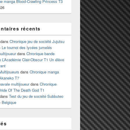
ue manga Blood-Crawling Princess T3
026
taires récents
dans
Chronique jeu de société Jujutsu
 Le tournoi des lycées jumelés
ltijoueur
dans
Chronique bande
e L’Académie Clair-Obscur T1 Un élève
ant
Multijoueurs
dans
Chronique manga
Akaneko T7
 navale multijoueur
dans
Chronique
ride Of The Death God T1
dans
Test du jeu de société Subbuteo
– Belgique
lés