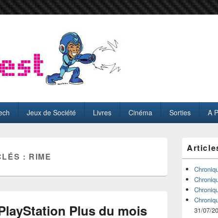
ech
Jeux de Société
Livres
Cinéma
Sorties
A 
Zone
Article
principale
CLÉS :
RIME
de
widget
Chroniq
pour
Chroniq
la
Chroniq
barre
Chroniq
latérale
 PlayStation Plus du mois
31/07/2