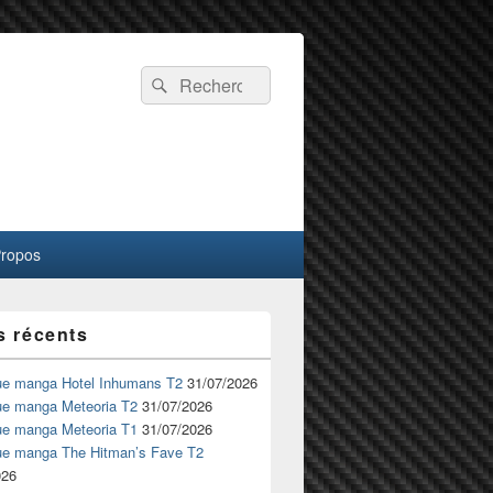
Recherche :
Rechercher
Propos
s récents
ue manga Hotel Inhumans T2
31/07/2026
ue manga Meteoria T2
31/07/2026
ue manga Meteoria T1
31/07/2026
ue manga The Hitman’s Fave T2
026