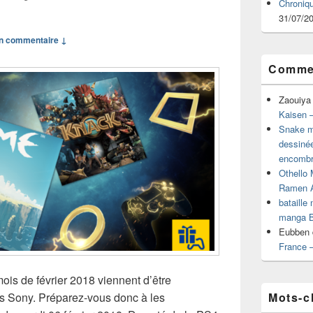
Chroniq
31/07/2
n commentaire ↓
Commen
Zaouiya
Kaisen –
Snake mu
dessiné
encombr
Othello 
Ramen 
bataille
manga B
Eubben
France 
ois de février 2018 viennent d’être
Mots-c
es Sony. Préparez-vous donc à les