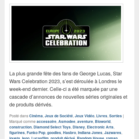
La plus grande fête des fans de George Lucas, Star
Wars Celebration 2023, s’est déroulée à Londres le
week-end dernier. Celle-ci a été marquée par une
cascade d’annonces de nouvelles séries originales et
de produits dérivés.
Posté dans
Cinéma
,
Jeux de Société
,
Jeux Vidéo
,
Livres
,
Sorties
|
Marqué comme
accessoire
,
Asmodee
,
aventure
,
Bioworld
,
construction
,
Diamond Select Toys
,
Disney
,
Electronic Arts
,
figurines
,
Funko Pop
,
goodies
,
Hasbro
,
Indiana Jones
,
Jazwares
,
jouets
,
lego
,
Lucasfilm
,
produit dérivé
,
Random House
,
roman
,