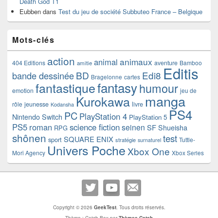
Death God T1
Eubben
dans
Test du jeu de société Subbuteo France – Belgique
Mots-clés
action
animaux
animal
404 Editions
aventure
Bamboo
amitie
Editis
BD
Edi8
bande dessinée
Bragelonne
cartes
fantasy
fantastique
humour
emotion
jeu de
manga
Kurokawa
rôle
jeunesse
livre
Kodansha
PS4
PC
PlayStation 4
Nintendo Switch
PlayStation 5
PS5
roman
science fiction
seinen
SF
Shueisha
RPG
shônen
test
SQUARE ENIX
sport
Tuttle-
stratégie
surnaturel
Univers Poche
Xbox One
Mori Agency
Xbox Series
Copyright © 2026
GeekTest
. Tous droits réservés.
Thème : Catch Box par
Thèmes Catch