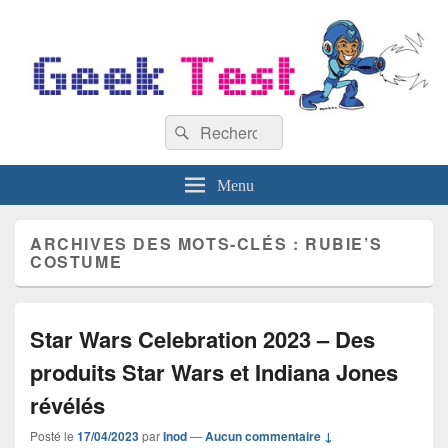
GeekTest
Recherche :
Blog jeux-vidéo et high-tech
Rechercher
Menu
ARCHIVES DES MOTS-CLÉS :
RUBIE’S
COSTUME
Star Wars Celebration 2023 – Des
produits Star Wars et Indiana Jones
révélés
Posté le
17/04/2023
par
Inod
—
Aucun commentaire ↓