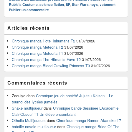
Rubie's Costume
,
science fiction
,
SF
,
Star Wars
,
toys
,
vetement
|
Publier un commentaire
Zone
Articles récents
principale
de
widget
Chronique manga Hotel Inhumans T2
31/07/2026
pour
Chronique manga Meteoria T2
31/07/2026
la
Chronique manga Meteoria T1
31/07/2026
barre
Chronique manga The Hitman’s Fave T2
31/07/2026
latérale
Chronique manga Blood-Crawling Princess T3
31/07/2026
Commentaires récents
Zaouiya
dans
Chronique jeu de société Jujutsu Kaisen – Le
tournoi des lycées jumelés
Snake multijoueur
dans
Chronique bande dessinée L’Académie
Clair-Obscur T1 Un élève encombrant
Othello Multijoueurs
dans
Chronique manga Ramen Akaneko T7
bataille navale multijoueur
dans
Chronique manga Bride Of The