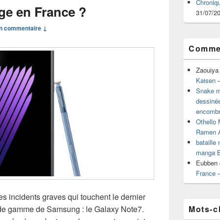
Chroniq
ge en France ?
31/07/2
n commentaire ↓
Commen
Zaouiya
Kaisen –
Snake mu
dessiné
encombr
Othello 
Ramen 
bataille
manga B
Eubben
France 
es incidents graves qui touchent le dernier
Mots-c
t de gamme de Samsung : le Galaxy Note7.