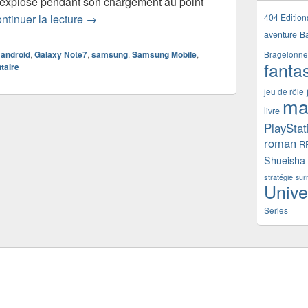
 explosé pendant son chargement au point
Samsung Galaxy Note7 : comment se dérouler
404 Edition
ntinuer la lecture
→
aventure
B
android
,
Galaxy Note7
,
samsung
,
Samsung Mobile
,
Bragelonne
fanta
taire
jeu de rôle
ma
livre
PlayStat
roman
R
Shueisha
stratégie
sur
Unive
Series