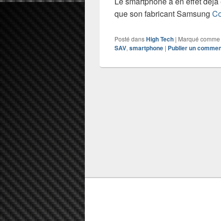
Le smartphone a en effet déjà
que son fabricant Samsung
Co
Posté dans
High Tech
|
Marqué comme
SAV
,
smartphone
|
Publier un commen