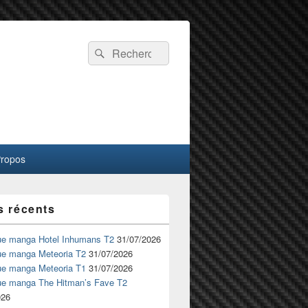
Recherche :
Rechercher
Propos
s récents
ue manga Hotel Inhumans T2
31/07/2026
ue manga Meteoria T2
31/07/2026
ue manga Meteoria T1
31/07/2026
ue manga The Hitman’s Fave T2
026