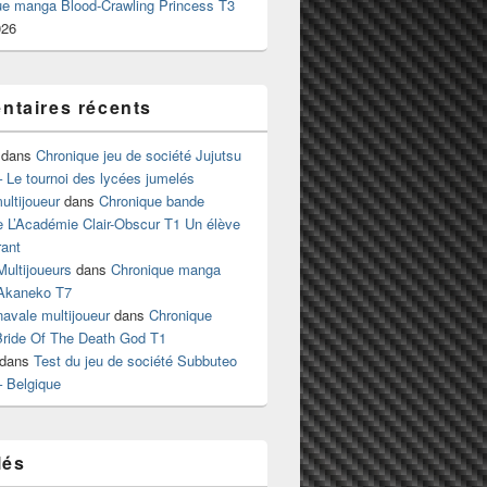
ue manga Blood-Crawling Princess T3
026
taires récents
dans
Chronique jeu de société Jujutsu
 Le tournoi des lycées jumelés
ltijoueur
dans
Chronique bande
e L’Académie Clair-Obscur T1 Un élève
ant
Multijoueurs
dans
Chronique manga
Akaneko T7
 navale multijoueur
dans
Chronique
ride Of The Death God T1
dans
Test du jeu de société Subbuteo
– Belgique
lés