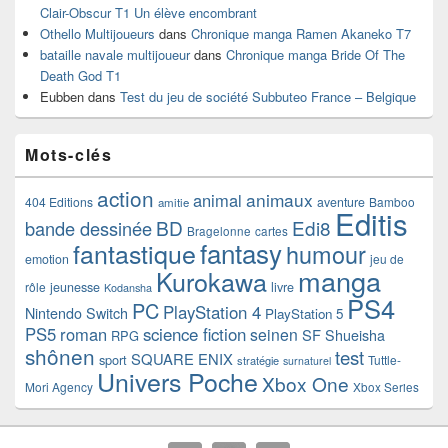
Clair-Obscur T1 Un élève encombrant
Othello Multijoueurs
dans
Chronique manga Ramen Akaneko T7
bataille navale multijoueur
dans
Chronique manga Bride Of The
Death God T1
Eubben
dans
Test du jeu de société Subbuteo France – Belgique
Mots-clés
action
animaux
animal
404 Editions
aventure
Bamboo
amitie
Editis
BD
Edi8
bande dessinée
Bragelonne
cartes
fantasy
fantastique
humour
emotion
jeu de
manga
Kurokawa
rôle
jeunesse
livre
Kodansha
PS4
PC
PlayStation 4
Nintendo Switch
PlayStation 5
PS5
roman
science fiction
seinen
SF
Shueisha
RPG
shônen
test
SQUARE ENIX
sport
Tuttle-
stratégie
surnaturel
Univers Poche
Xbox One
Mori Agency
Xbox Series