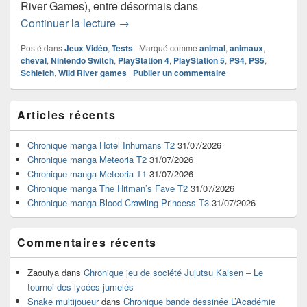
River Games), entre désormais dans
Chronique Jeu Vidéo Horse Club Adve
Continuer la lecture
→
Posté dans
Jeux Vidéo
,
Tests
|
Marqué comme
animal
,
animaux
,
cheval
,
Nintendo Switch
,
PlayStation 4
,
PlayStation 5
,
PS4
,
PS5
,
Schleich
,
Wild River games
|
Publier un commentaire
Zone
Articles récents
principale
de
widget
Chronique manga Hotel Inhumans T2
31/07/2026
pour
Chronique manga Meteoria T2
31/07/2026
la
Chronique manga Meteoria T1
31/07/2026
barre
Chronique manga The Hitman’s Fave T2
31/07/2026
latérale
Chronique manga Blood-Crawling Princess T3
31/07/2026
Commentaires récents
Zaouiya
dans
Chronique jeu de société Jujutsu Kaisen – Le
tournoi des lycées jumelés
Snake multijoueur
dans
Chronique bande dessinée L’Académie