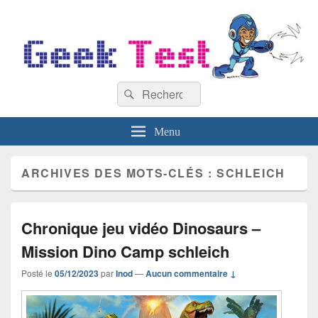
GeekTest
Recherche :
Blog jeux-vidéo et high-tech
Rechercher
Menu
ARCHIVES DES MOTS-CLÉS :
SCHLEICH
Chronique jeu vidéo Dinosaurs –
Mission Dino Camp schleich
Posté le
05/12/2023
par
Inod
—
Aucun commentaire ↓