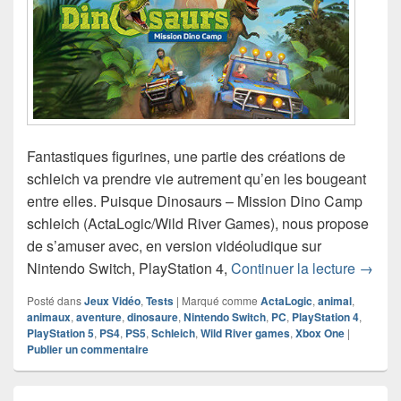
Fantastiques figurines, une partie des créations de
schleich va prendre vie autrement qu’en les bougeant
entre elles. Puisque Dinosaurs – Mission Dino Camp
schleich (ActaLogic/Wild River Games), nous propose
de s’amuser avec, en version vidéoludique sur
Chroni
Nintendo Switch, PlayStation 4,
Continuer la lecture
→
Posté dans
Jeux Vidéo
,
Tests
|
Marqué comme
ActaLogic
,
animal
,
animaux
,
aventure
,
dinosaure
,
Nintendo Switch
,
PC
,
PlayStation 4
,
PlayStation 5
,
PS4
,
PS5
,
Schleich
,
Wild River games
,
Xbox One
|
Publier un commentaire