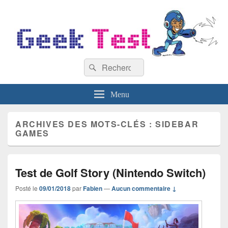
GeekTest
Recherche :
Blog jeux-vidéo et high-tech
Rechercher
Menu
ARCHIVES DES MOTS-CLÉS :
SIDEBAR
GAMES
Test de Golf Story (Nintendo Switch)
Posté le
09/01/2018
par
Fabien
—
Aucun commentaire ↓