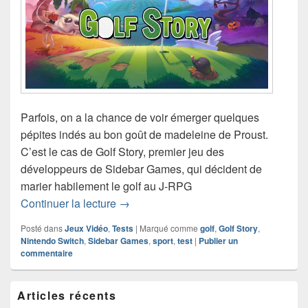
Parfois, on a la chance de voir émerger quelques
pépites indés au bon goût de madeleine de Proust.
C’est le cas de Golf Story, premier jeu des
développeurs de Sidebar Games, qui décident de
marier habilement le golf au J-RPG
Test de Golf Story (Nintendo Switch)
Continuer la lecture
→
Posté dans
Jeux Vidéo
,
Tests
|
Marqué comme
golf
,
Golf Story
,
Nintendo Switch
,
Sidebar Games
,
sport
,
test
|
Publier un
commentaire
Zone
Articles récents
principale