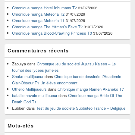
de
widget
Chronique manga Hotel Inhumans T2
31/07/2026
pour
Chronique manga Meteoria T2
31/07/2026
la
Chronique manga Meteoria T1
31/07/2026
barre
Chronique manga The Hitman’s Fave T2
31/07/2026
latérale
Chronique manga Blood-Crawling Princess T3
31/07/2026
Commentaires récents
Zaouiya
dans
Chronique jeu de société Jujutsu Kaisen – Le
tournoi des lycées jumelés
Snake multijoueur
dans
Chronique bande dessinée L’Académie
Clair-Obscur T1 Un élève encombrant
Othello Multijoueurs
dans
Chronique manga Ramen Akaneko T7
bataille navale multijoueur
dans
Chronique manga Bride Of The
Death God T1
Eubben
dans
Test du jeu de société Subbuteo France – Belgique
Mots-clés