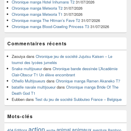
widget
Chronique manga Hotel Inhumans T2
31/07/2026
pour
Chronique manga Meteoria T2
31/07/2026
la
Chronique manga Meteoria T1
31/07/2026
barre
Chronique manga The Hitman’s Fave T2
31/07/2026
latérale
Chronique manga Blood-Crawling Princess T3
31/07/2026
Commentaires récents
Zaouiya
dans
Chronique jeu de société Jujutsu Kaisen – Le
tournoi des lycées jumelés
Snake multijoueur
dans
Chronique bande dessinée L’Académie
Clair-Obscur T1 Un élève encombrant
Othello Multijoueurs
dans
Chronique manga Ramen Akaneko T7
bataille navale multijoueur
dans
Chronique manga Bride Of The
Death God T1
Eubben
dans
Test du jeu de société Subbuteo France – Belgique
Mots-clés
action
animaux
animal
404 Editions
aventure
Bamboo
amitie