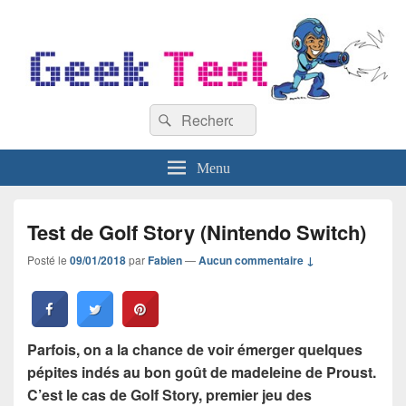
GeekTest
Recherche :
Blog jeux-vidéo et high-tech
Rechercher
Menu
Test de Golf Story (Nintendo Switch)
Posté le
09/01/2018
par
Fabien
—
Aucun commentaire ↓
Parfois, on a la chance de voir émerger quelques
pépites indés au bon goût de madeleine de Proust.
C’est le cas de Golf Story, premier jeu des