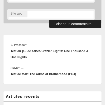
Site web
Navigation
de
Article
←
Précédent
l’article
Test du jeu de cartes Crazier Eights: One Thousand &
précédent :
One Nights
Article
Suivant
→
Test de Max: The Curse of Brotherhood (PS4)
suivant :
Zone
Articles récents
principale
de