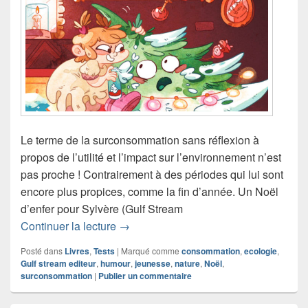
Le terme de la surconsommation sans réflexion à
propos de l’utilité et l’impact sur l’environnement n’est
pas proche ! Contrairement à des périodes qui lui sont
encore plus propices, comme la fin d’année. Un Noël
d’enfer pour Sylvère (Gulf Stream
Chronique roman Un Noël d’enfer pour
Continuer la lecture
→
Posté dans
Livres
,
Tests
|
Marqué comme
consommation
,
ecologie
,
Gulf stream editeur
,
humour
,
jeunesse
,
nature
,
Noël
,
surconsommation
|
Publier un commentaire