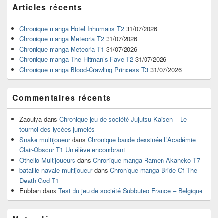
Zone
Articles récents
principale
de
widget
Chronique manga Hotel Inhumans T2
31/07/2026
pour
Chronique manga Meteoria T2
31/07/2026
la
Chronique manga Meteoria T1
31/07/2026
barre
Chronique manga The Hitman’s Fave T2
31/07/2026
latérale
Chronique manga Blood-Crawling Princess T3
31/07/2026
Commentaires récents
Zaouiya
dans
Chronique jeu de société Jujutsu Kaisen – Le
tournoi des lycées jumelés
Snake multijoueur
dans
Chronique bande dessinée L’Académie
Clair-Obscur T1 Un élève encombrant
Othello Multijoueurs
dans
Chronique manga Ramen Akaneko T7
bataille navale multijoueur
dans
Chronique manga Bride Of The
Death God T1
Eubben
dans
Test du jeu de société Subbuteo France – Belgique