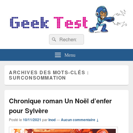
GeekTest
Recherche :
Blog jeux-vidéo et high-tech
Rechercher
Menu
ARCHIVES DES MOTS-CLÉS :
SURCONSOMMATION
Chronique roman Un Noël d’enfer
pour Sylvère
Posté le
10/11/2021
par
Inod
—
Aucun commentaire ↓