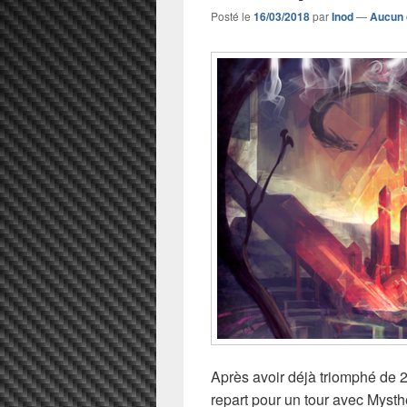
Posté le
16/03/2018
par
Inod
—
Aucun 
Après avoir déjà triomphé de 
repart pour un tour avec Mysth