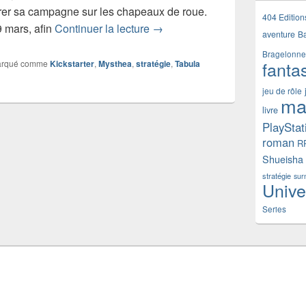
rer sa campagne sur les chapeaux de roue.
404 Edition
Test du jeu de société Mysthea
29 mars, afin
Continuer la lecture
→
aventure
B
Bragelonne
fanta
rqué comme
Kickstarter
,
Mysthea
,
stratégie
,
Tabula
jeu de rôle
ma
livre
PlayStat
roman
R
Shueisha
stratégie
sur
Unive
Series