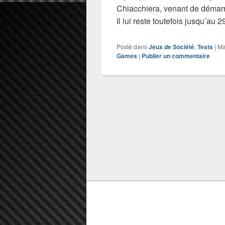
Chiacchiera, venant de démar
Il lui reste toutefois jusqu’au 
Posté dans
Jeux de Société
,
Tests
|
Ma
Games
|
Publier un commentaire