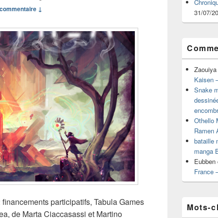
Chroniq
commentaire ↓
31/07/2
Commen
Zaouiya
Kaisen –
Snake mu
dessiné
encombr
Othello 
Ramen 
bataille
manga B
Eubben
France 
2 financements participatifs, Tabula Games
Mots-c
ea, de Marta Ciaccasassi et Martino