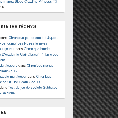
ue manga Blood-Crawling Princess T3
026
taires récents
dans
Chronique jeu de société Jujutsu
 Le tournoi des lycées jumelés
ltijoueur
dans
Chronique bande
e L’Académie Clair-Obscur T1 Un élève
ant
Multijoueurs
dans
Chronique manga
Akaneko T7
 navale multijoueur
dans
Chronique
ride Of The Death God T1
dans
Test du jeu de société Subbuteo
– Belgique
lés