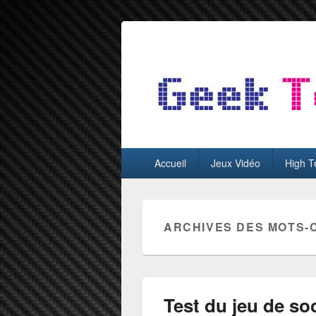
GeekTest
Blog jeux-vidéo et high-tech
Menu
Accueil
Jeux Vidéo
High T
principal
ARCHIVES DES MOTS-
Test du jeu de so