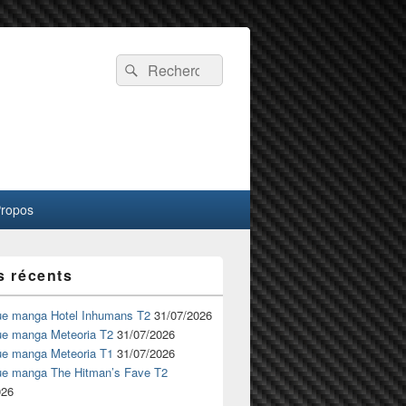
Recherche :
Rechercher
Propos
s récents
ue manga Hotel Inhumans T2
31/07/2026
ue manga Meteoria T2
31/07/2026
ue manga Meteoria T1
31/07/2026
ue manga The Hitman’s Fave T2
026