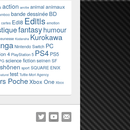
action
animaux
animal
s
amitie
BD
bande dessinée
amboo
Editis
Edi8
emotion
cartes
fantasy
stique
humour
Kurokawa
jeunesse
Kodansha
nga
PC
Nintendo Switch
PS4
ion 4
PS5
PlayStation 5
science fiction
seinen
SF
PG
shônen
SQUARE ENIX
sport
test
Tuttle-Mori Agency
naturel
rs Poche
Xbox One
Xbox