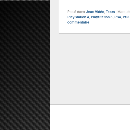
Posté dans
Jeux Vidéo
,
Tests
|
Marqué
PlayStation 4
,
PlayStation 5
,
PS4
,
PS5
commentaire