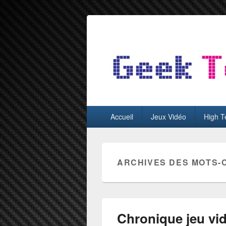
GeekTest
Blog jeux-vidéo et high-tech
Menu
Accueil
Jeux Vidéo
High T
principal
ARCHIVES DES MOTS-
Chronique jeu vi