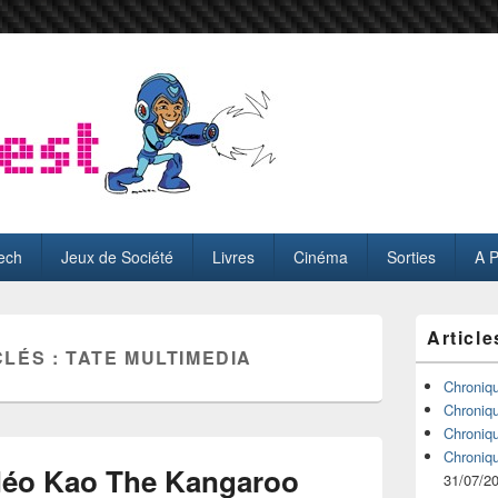
ech
Jeux de Société
Livres
Cinéma
Sorties
A 
Zone
Article
principale
CLÉS :
TATE MULTIMEDIA
de
widget
Chroniq
pour
Chroniq
la
Chroniq
barre
Chroniq
latérale
déo Kao The Kangaroo
31/07/2