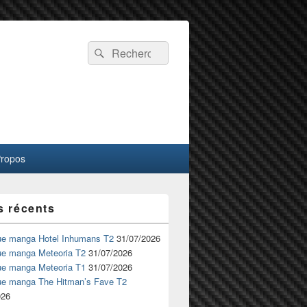
Recherche :
Rechercher
Propos
s récents
ue manga Hotel Inhumans T2
31/07/2026
ue manga Meteoria T2
31/07/2026
ue manga Meteoria T1
31/07/2026
ue manga The Hitman’s Fave T2
026