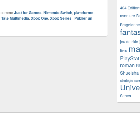
404 Edition
 comme
Just for Games
,
Nintendo Switch
,
plateforme
,
aventure
B
,
Tate Multimedia
,
Xbox One
,
Xbox Series
|
Publier un
Bragelonne
fanta
jeu de rôle
ma
livre
PlayStat
roman
R
Shueisha
stratégie
sur
Unive
Series