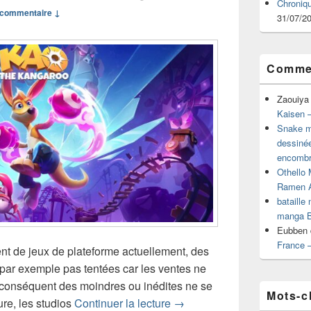
Chroniq
commentaire ↓
31/07/2
Commen
Zaouiya
Kaisen –
Snake mu
dessiné
encombr
Othello 
Ramen 
bataille
manga B
Eubben
France 
t de jeux de plateforme actuellement, des
 par exemple pas tentées car les ventes ne
 conséquent des moindres ou inédites ne se
Mots-c
Chronique jeu vidéo Kao T
re, les studios
Continuer la lecture
→