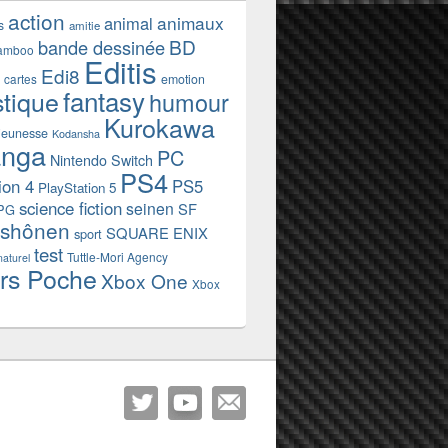
action
animaux
animal
s
amitie
BD
bande dessinée
amboo
Editis
Edi8
emotion
cartes
fantasy
stique
humour
Kurokawa
jeunesse
Kodansha
nga
PC
Nintendo Switch
PS4
ion 4
PS5
PlayStation 5
science fiction
seinen
SF
PG
shônen
SQUARE ENIX
sport
test
Tuttle-Mori Agency
naturel
rs Poche
Xbox One
Xbox