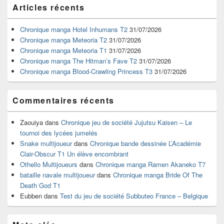
Zone
Articles récents
principale
de
widget
Chronique manga Hotel Inhumans T2
31/07/2026
pour
Chronique manga Meteoria T2
31/07/2026
la
Chronique manga Meteoria T1
31/07/2026
barre
Chronique manga The Hitman’s Fave T2
31/07/2026
latérale
Chronique manga Blood-Crawling Princess T3
31/07/2026
Commentaires récents
Zaouiya
dans
Chronique jeu de société Jujutsu Kaisen – Le
tournoi des lycées jumelés
Snake multijoueur
dans
Chronique bande dessinée L’Académie
Clair-Obscur T1 Un élève encombrant
Othello Multijoueurs
dans
Chronique manga Ramen Akaneko T7
bataille navale multijoueur
dans
Chronique manga Bride Of The
Death God T1
Eubben
dans
Test du jeu de société Subbuteo France – Belgique