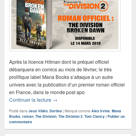
Après la licence Hitman dont le préquel officiel
débarquera en comics au mois de février, le très
prolifique label Mana Books s’attaque à un autre
univers avec la publication d’un premier roman officiel
en France, dans le monde post apo
Sortie du premier roman officiel Tom C
Continuer la lecture
→
Posté dans
Jeux Vidéo
,
Sorties
|
Marqué comme
Alex Irvine
,
Mana
Books
,
roman
,
The Division
,
The Division 2
,
Tom Clancy
|
Publier un
commentaire