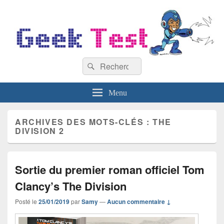
GeekTest
Recherche :
Blog jeux-vidéo et high-tech
Rechercher
Menu
ARCHIVES DES MOTS-CLÉS :
THE
DIVISION 2
Sortie du premier roman officiel Tom
Clancy’s The Division
Posté le
25/01/2019
par
Samy
—
Aucun commentaire ↓