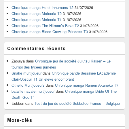
de
widget
Chronique manga Hotel Inhumans T2
31/07/2026
pour
Chronique manga Meteoria T2
31/07/2026
la
Chronique manga Meteoria T1
31/07/2026
barre
Chronique manga The Hitman’s Fave T2
31/07/2026
latérale
Chronique manga Blood-Crawling Princess T3
31/07/2026
Commentaires récents
Zaouiya
dans
Chronique jeu de société Jujutsu Kaisen – Le
tournoi des lycées jumelés
Snake multijoueur
dans
Chronique bande dessinée L’Académie
Clair-Obscur T1 Un élève encombrant
Othello Multijoueurs
dans
Chronique manga Ramen Akaneko T7
bataille navale multijoueur
dans
Chronique manga Bride Of The
Death God T1
Eubben
dans
Test du jeu de société Subbuteo France – Belgique
Mots-clés