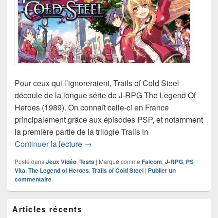
Pour ceux qui l’ignoreraient, Trails of Cold Steel
découle de la longue série de J-RPG The Legend Of
Heroes (1989). On connaît celle-ci en France
principalement grâce aux épisodes PSP, et notamment
la première partie de la trilogie Trails in
Test de Trails of Cold Steel (PS Vita)
Continuer la lecture
→
Posté dans
Jeux Vidéo
,
Tests
|
Marqué comme
Falcom
,
J-RPG
,
PS
Vita
,
The Legend of Heroes
,
Trails of Cold Steel
|
Publier un
commentaire
Zone
Articles récents
principale