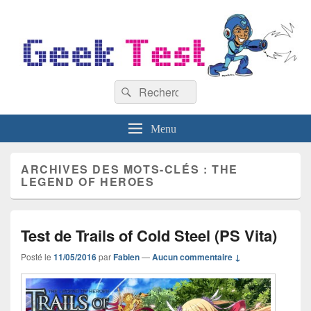
GeekTest
Recherche :
Blog jeux-vidéo et high-tech
Rechercher
Menu
ARCHIVES DES MOTS-CLÉS :
THE
LEGEND OF HEROES
Test de Trails of Cold Steel (PS Vita)
Posté le
11/05/2016
par
Fabien
—
Aucun commentaire ↓