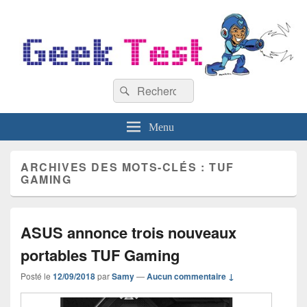
GeekTest
Recherche :
Blog jeux-vidéo et high-tech
Rechercher
Menu
ARCHIVES DES MOTS-CLÉS :
TUF
GAMING
ASUS annonce trois nouveaux
portables TUF Gaming
Posté le
12/09/2018
par
Samy
—
Aucun commentaire ↓