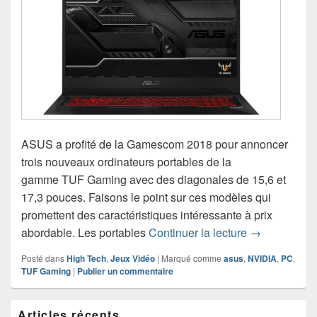
ASUS a profité de la Gamescom 2018 pour annoncer
trois nouveaux ordinateurs portables de la
gamme TUF Gaming avec des diagonales de 15,6 et
17,3 pouces. Faisons le point sur ces modèles qui
promettent des caractéristiques intéressante à prix
ASUS annonc
abordable. Les portables
Continuer la lecture
→
Posté dans
High Tech
,
Jeux Vidéo
|
Marqué comme
asus
,
NVIDIA
,
PC
,
TUF Gaming
|
Publier un commentaire
Zone
Articles récents