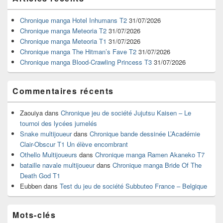
principale
de
widget
Chronique manga Hotel Inhumans T2
31/07/2026
pour
Chronique manga Meteoria T2
31/07/2026
la
Chronique manga Meteoria T1
31/07/2026
barre
Chronique manga The Hitman’s Fave T2
31/07/2026
latérale
Chronique manga Blood-Crawling Princess T3
31/07/2026
Commentaires récents
Zaouiya
dans
Chronique jeu de société Jujutsu Kaisen – Le
tournoi des lycées jumelés
Snake multijoueur
dans
Chronique bande dessinée L’Académie
Clair-Obscur T1 Un élève encombrant
Othello Multijoueurs
dans
Chronique manga Ramen Akaneko T7
bataille navale multijoueur
dans
Chronique manga Bride Of The
Death God T1
Eubben
dans
Test du jeu de société Subbuteo France – Belgique
Mots-clés