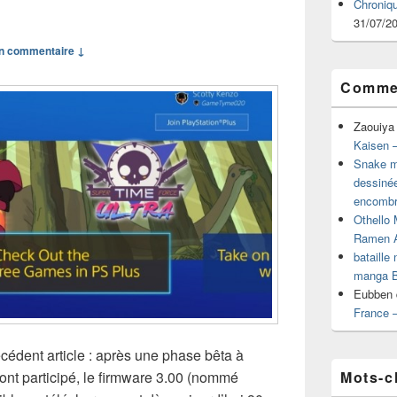
Chroniq
31/07/2
n commentaire ↓
Commen
Zaouiya
Kaisen –
Snake mu
dessiné
encombr
Othello 
Ramen 
bataille
manga B
Eubben
France 
cédent article : après une phase bêta à
Mots-c
ont participé, le firmware 3.00 (nommé