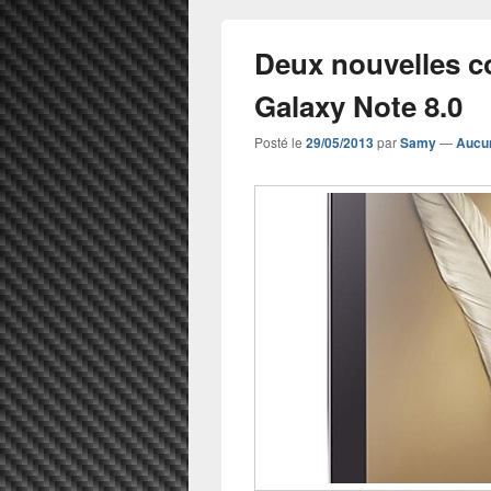
Deux nouvelles c
Galaxy Note 8.0
Posté le
29/05/2013
par
Samy
—
Aucu