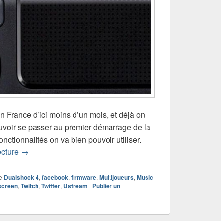
 France d’ici moins d’un mois, et déjà on
voir se passer au premier démarrage de la
onctionnalités on va bien pouvoir utiliser.
Sony dévoile le contenu du firmware 1.50 de la PS4
ecture
→
e
Dualshock 4
,
facebook
,
firmware
,
Multijoueurs
,
Music
screen
,
Twitch
,
Twitter
,
Ustream
|
Publier un