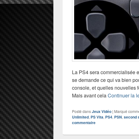
La PS4 sera commercialisée en
se demande ce qui va bien pou
console, et quelles nouvelles f
Mais avant cela
Continuer la l
Posté dans
Jeux Vidéo
|
Marqué comm
Unlimited
,
PS Vita
,
PS4
,
PSN
,
second 
commentaire