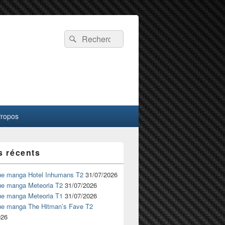
Recherche :
Rechercher
Propos
s récents
ue manga Hotel Inhumans T2
31/07/2026
ue manga Meteoria T2
31/07/2026
ue manga Meteoria T1
31/07/2026
ue manga The Hitman’s Fave T2
026