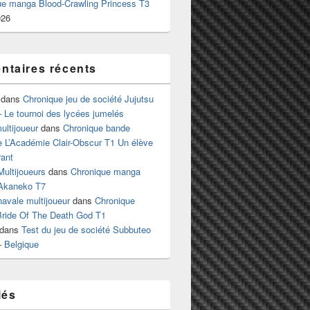
ue manga Blood-Crawling Princess T3
026
taires récents
dans
Chronique jeu de société Jujutsu
 Le tournoi des lycées jumelés
ltijoueur
dans
Chronique bande
e L’Académie Clair-Obscur T1 Un élève
ant
Multijoueurs
dans
Chronique manga
Akaneko T7
 navale multijoueur
dans
Chronique
ride Of The Death God T1
dans
Test du jeu de société Subbuteo
– Belgique
lés