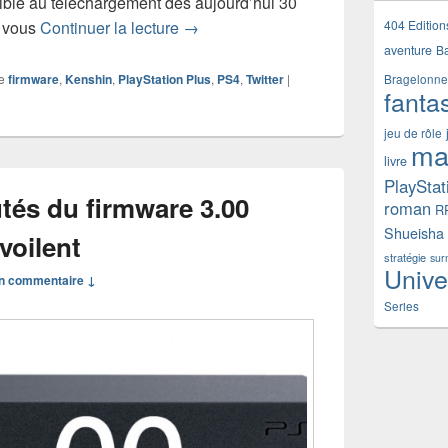
ible au téléchargement dès aujourd’hui 30
PS4 3.00 Kenshin : mes 3 nouveautés
404 Edition
e vous
Continuer la lecture
→
aventure
B
e
firmware
,
Kenshin
,
PlayStation Plus
,
PS4
,
Twitter
|
Bragelonne
fanta
jeu de rôle
ma
livre
PlayStat
tés du firmware 3.00
roman
R
Shueisha
voilent
stratégie
sur
Unive
n commentaire ↓
Series