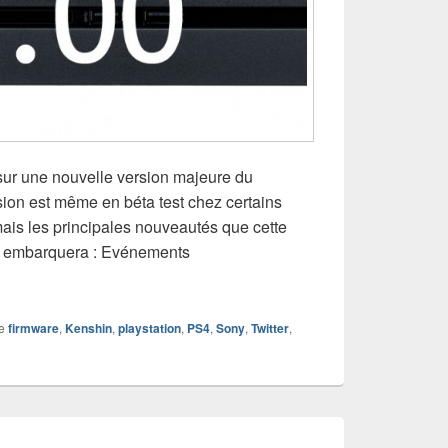
 sur une nouvelle version majeure du
sion est même en béta test chez certains
mais les principales nouveautés que cette
n embarquera : Evénements
nouveautés du firmware 3.00 « Kenshin » se dévoilent
e
firmware
,
Kenshin
,
playstation
,
PS4
,
Sony
,
Twitter
,