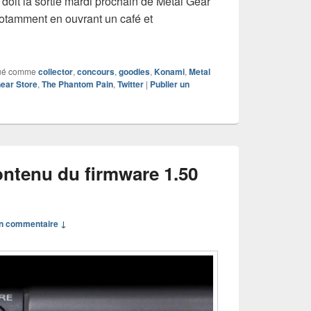
e doit la sortie mardi prochain de Metal Gear
otamment en ouvrant un café et
: gagnez des goodies Metal Gear Solid V
ué comme
collector
,
concours
,
goodies
,
Konami
,
Metal
ear Store
,
The Phantom Pain
,
Twitter
|
Publier un
ontenu du firmware 1.50
n commentaire ↓