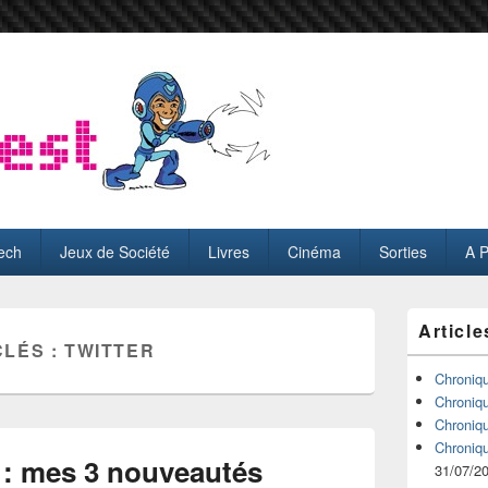
ech
Jeux de Société
Livres
Cinéma
Sorties
A 
Zone
Article
principale
CLÉS :
TWITTER
de
widget
Chroniq
pour
Chroniq
la
Chroniq
barre
Chroniq
latérale
 : mes 3 nouveautés
31/07/2