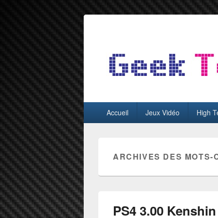
GeekTest
Blog jeux-vidéo et high-tech
Menu
Accueil
Jeux Vidéo
High T
principal
ARCHIVES DES MOTS-
PS4 3.00 Kenshin