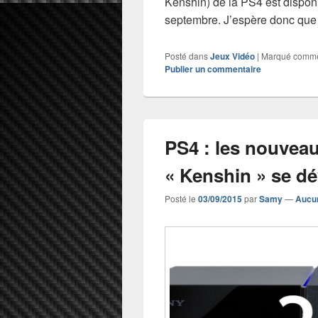
Kenshin) de la PS4 est dispon
septembre. J’espère donc qu
Posté dans
Jeux Vidéo
|
Marqué comm
Publier un commentaire
PS4 : les nouveau
« Kenshin » se dé
Posté le
03/09/2015
par
Samy
—
Aucu