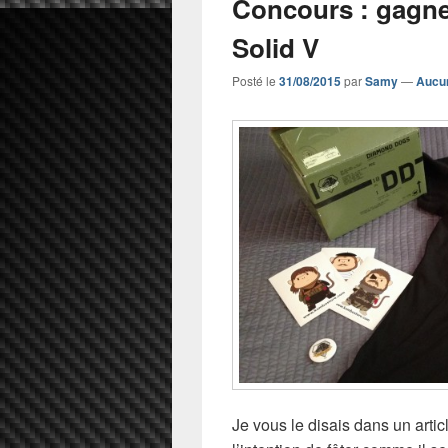
Concours : gagne
Solid V
Posté le
31/08/2015
par
Samy
—
Aucu
Je vous le disais dans un arti