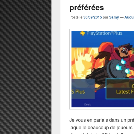
préférées
Posté le
30/09/2015
par
Samy
—
Aucu
Je vous en parlais dans un pré
laquelle beaucoup de joueurs 