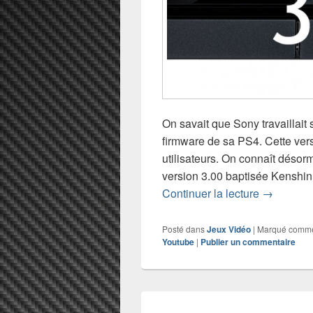
On savait que Sony travaillait
firmware de sa PS4. Cette ver
utilisateurs. On connaît désor
version 3.00 baptisée Kenshi
PS4 : les 
Continuer la lecture
→
Posté dans
Jeux Vidéo
|
Marqué comm
Youtube
|
Publier un commentaire