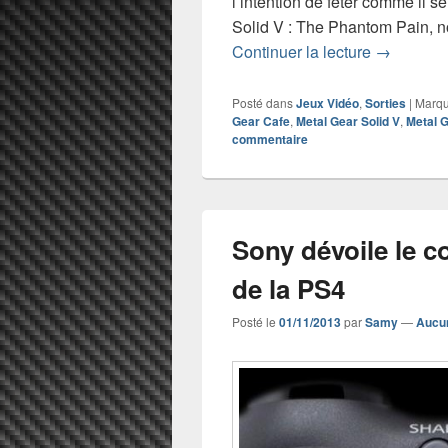
l’intention de fêter comme il s
Solid V : The Phantom Pain, n
Concours 
Continuer la lecture
→
Posté dans
Jeux Vidéo
,
Sorties
|
Marq
Gear Cafe
,
Metal Gear Solid V
,
Metal G
commentaire
Sony dévoile le c
de la PS4
Posté le
01/11/2013
par
Samy
—
Aucu