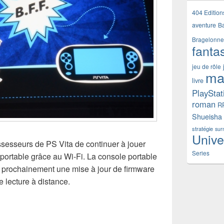
404 Edition
aventure
B
Bragelonne
fanta
jeu de rôle
ma
livre
PlayStat
roman
R
Shueisha
stratégie
sur
Unive
sesseurs de PS Vita de continuer à jouer
Series
portable grâce au Wi-Fi. La console portable
s prochainement une mise à jour de firmware
e lecture à distance.