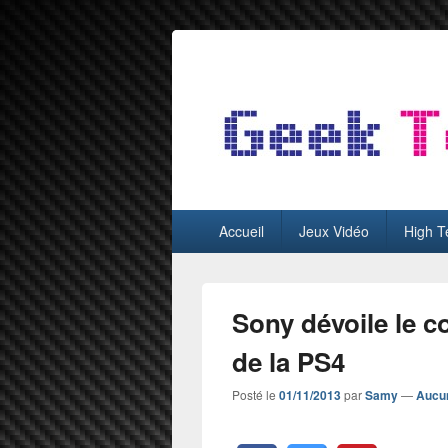
GeekTest
Blog jeux-vidéo et high-tech
Menu
Accueil
Jeux Vidéo
High T
principal
Sony dévoile le c
de la PS4
Posté le
01/11/2013
par
Samy
—
Aucu