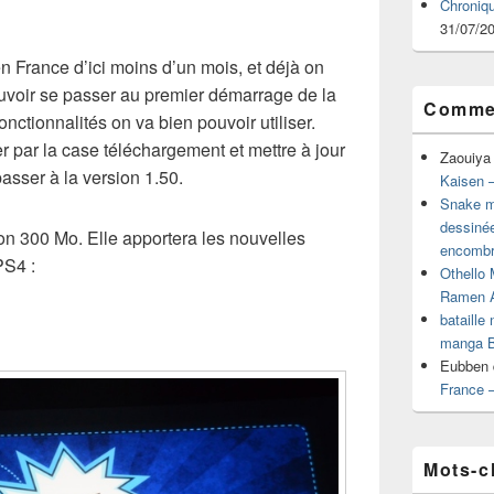
Chroniq
31/07/2
 France d’ici moins d’un mois, et déjà on
voir se passer au premier démarrage de la
Commen
onctionnalités on va bien pouvoir utiliser.
r par la case téléchargement et mettre à jour
Zaouiya
asser à la version 1.50.
Kaisen –
Snake mu
dessiné
on 300 Mo. Elle apportera les nouvelles
encombr
PS4 :
Othello 
Ramen 
bataille
manga B
Eubben
France 
Mots-c