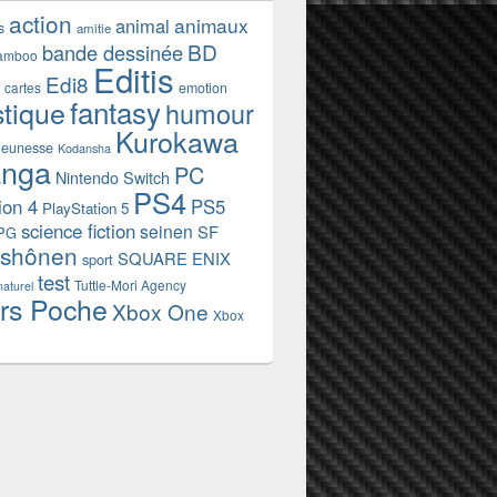
action
animaux
animal
s
amitie
BD
bande dessinée
amboo
Editis
Edi8
emotion
cartes
fantasy
stique
humour
Kurokawa
jeunesse
Kodansha
nga
PC
Nintendo Switch
PS4
ion 4
PS5
PlayStation 5
science fiction
seinen
SF
PG
shônen
SQUARE ENIX
sport
test
Tuttle-Mori Agency
naturel
rs Poche
Xbox One
Xbox