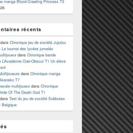
ue manga Blood-Crawling Princess T3
026
taires récents
dans
Chronique jeu de société Jujutsu
 Le tournoi des lycées jumelés
ltijoueur
dans
Chronique bande
e L’Académie Clair-Obscur T1 Un élève
ant
Multijoueurs
dans
Chronique manga
Akaneko T7
 navale multijoueur
dans
Chronique
ride Of The Death God T1
dans
Test du jeu de société Subbuteo
– Belgique
lés