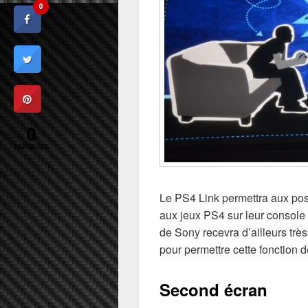
0
0
PARTAGES
Le PS4 Link permettra aux pos
aux jeux PS4 sur leur console 
de Sony recevra d’ailleurs trè
pour permettre cette fonction d
Second écran