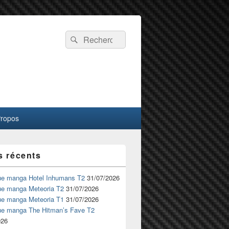
Recherche :
Rechercher
Propos
s récents
ue manga Hotel Inhumans T2
31/07/2026
ue manga Meteoria T2
31/07/2026
ue manga Meteoria T1
31/07/2026
ue manga The Hitman’s Fave T2
026