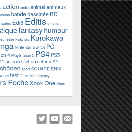
action
animaux
animal
s
amitie
BD
bande dessinée
amboo
Editis
Edi8
emotion
cartes
fantasy
stique
humour
Kurokawa
jeunesse
Kodansha
nga
PC
Nintendo Switch
PS4
ion 4
PS5
PlayStation 5
science fiction
seinen
SF
PG
shônen
SQUARE ENIX
sport
test
Tuttle-Mori Agency
naturel
rs Poche
Xbox One
Xbox