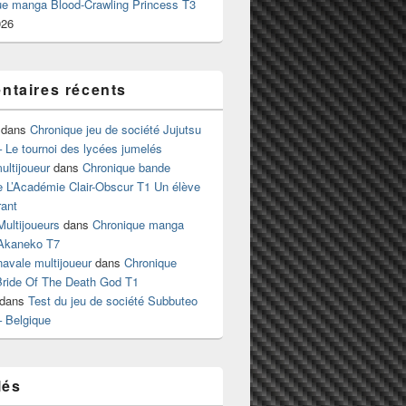
ue manga Blood-Crawling Princess T3
026
taires récents
dans
Chronique jeu de société Jujutsu
 Le tournoi des lycées jumelés
ltijoueur
dans
Chronique bande
e L’Académie Clair-Obscur T1 Un élève
ant
Multijoueurs
dans
Chronique manga
Akaneko T7
 navale multijoueur
dans
Chronique
ride Of The Death God T1
dans
Test du jeu de société Subbuteo
– Belgique
lés