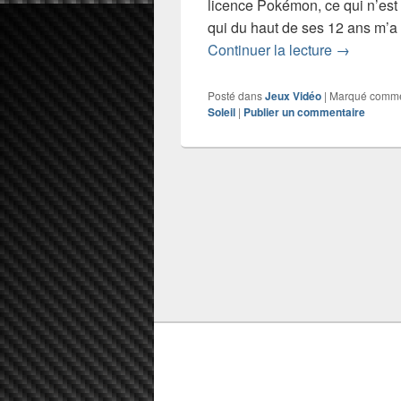
licence Pokémon, ce qui n’est p
qui du haut de ses 12 ans m’
Les nouve
Continuer la lecture
→
Posté dans
Jeux Vidéo
|
Marqué comm
Soleil
|
Publier un commentaire