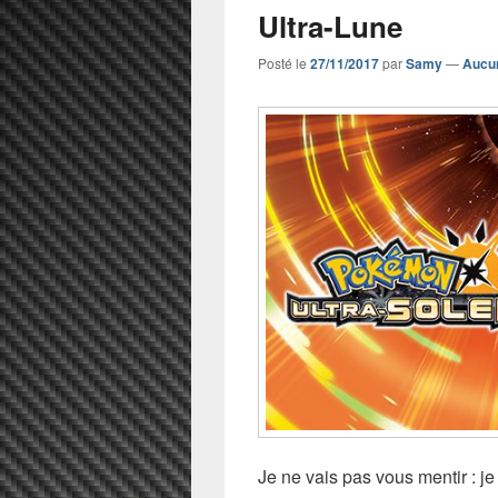
Ultra-Lune
Posté le
27/11/2017
par
Samy
—
Aucu
Je ne vais pas vous mentir : je 