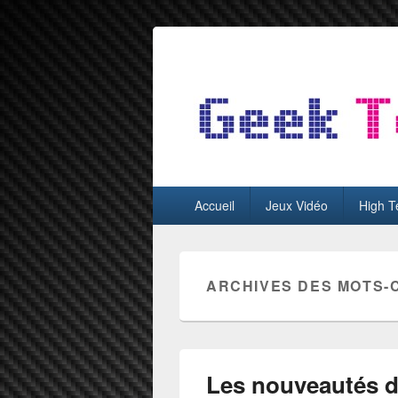
GeekTest
Blog jeux-vidéo et high-tech
Menu
Accueil
Jeux Vidéo
High T
principal
ARCHIVES DES MOTS-
Les nouveautés d