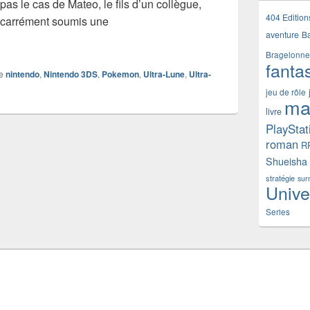
as le cas de Mateo, le fils d’un collègue,
404 Edition
a carrément soumis une
aventure
B
autés de Pokémon Ultra-Soleil et Ultra-Lune
Bragelonne
fanta
e
nintendo
,
Nintendo 3DS
,
Pokemon
,
Ultra-Lune
,
Ultra-
jeu de rôle
ma
livre
PlayStat
roman
R
Shueisha
stratégie
sur
Unive
Series