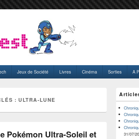
ech
Jeux de Société
Livres
Cinéma
Sorties
A 
Zone
Article
principale
CLÉS :
ULTRA-LUNE
de
widget
Chroniq
pour
Chroniq
la
Chroniq
barre
Chroniq
latérale
e Pokémon Ultra-Soleil et
31/07/2