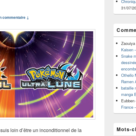
Chroniq
31/07/2
n commentaire ↓
Commen
Zaouiya
Kaisen –
Snake mu
dessiné
encombr
Othello 
Ramen 
bataille
manga B
Eubben
France 
Mots-c
suis loin d’être un inconditionnel de la