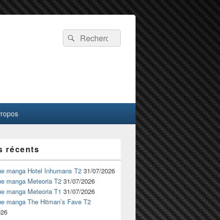
Recherche :
Rechercher
Propos
s récents
ue manga Hotel Inhumans T2
31/07/2026
ue manga Meteoria T2
31/07/2026
ue manga Meteoria T1
31/07/2026
ue manga The Hitman’s Fave T2
026