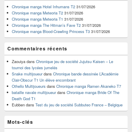
de
widget
Chronique manga Hotel Inhumans T2
31/07/2026
pour
Chronique manga Meteoria T2
31/07/2026
la
Chronique manga Meteoria T1
31/07/2026
barre
Chronique manga The Hitman’s Fave T2
31/07/2026
latérale
Chronique manga Blood-Crawling Princess T3
31/07/2026
Commentaires récents
Zaouiya
dans
Chronique jeu de société Jujutsu Kaisen – Le
tournoi des lycées jumelés
Snake multijoueur
dans
Chronique bande dessinée L’Académie
Clair-Obscur T1 Un élève encombrant
Othello Multijoueurs
dans
Chronique manga Ramen Akaneko T7
bataille navale multijoueur
dans
Chronique manga Bride Of The
Death God T1
Eubben
dans
Test du jeu de société Subbuteo France – Belgique
Mots-clés