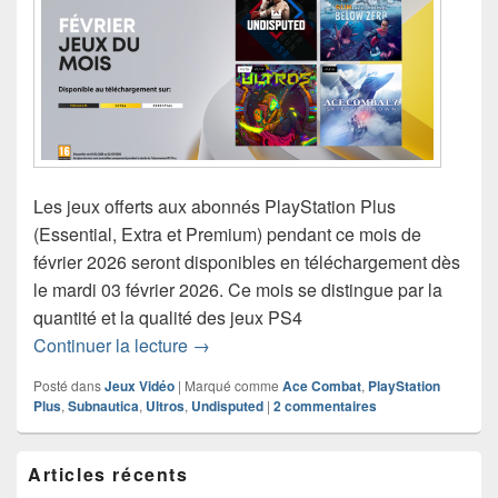
Les jeux offerts aux abonnés PlayStation Plus
(Essential, Extra et Premium) pendant ce mois de
février 2026 seront disponibles en téléchargement dès
le mardi 03 février 2026. Ce mois se distingue par la
quantité et la qualité des jeux PS4
PlayStation Plus – les jeux gratuits du
Continuer la lecture
→
Posté dans
Jeux Vidéo
|
Marqué comme
Ace Combat
,
PlayStation
Plus
,
Subnautica
,
Ultros
,
Undisputed
|
2
commentaires
Zone
Articles récents
principale