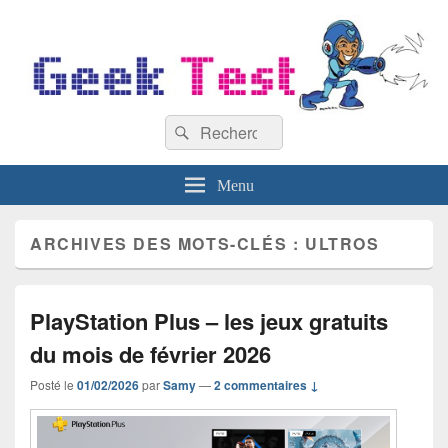
GeekTest
Recherche :
Blog jeux-vidéo et high-tech
Rechercher
Menu
ARCHIVES DES MOTS-CLÉS :
ULTROS
PlayStation Plus – les jeux gratuits
du mois de février 2026
Posté le
01/02/2026
par
Samy
—
2 commentaires ↓