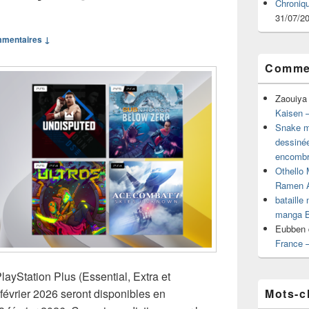
Chroniq
31/07/2
mmentaires ↓
Commen
Zaouiya
Kaisen –
Snake mu
dessiné
encombr
Othello 
Ramen 
bataille
manga B
Eubben
France 
layStation Plus (Essential, Extra et
Mots-c
évrier 2026 seront disponibles en