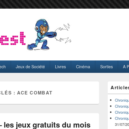
ech
Jeux de Société
Livres
Cinéma
Sorties
A 
Zone
Article
principale
CLÉS :
ACE COMBAT
de
widget
Chroniq
pour
Chroniq
la
Chroniq
barre
Chroniq
latérale
– les jeux gratuits du mois
31/07/2