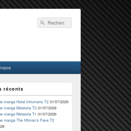
Recherche :
Rechercher
Propos
s récents
ue manga Hotel Inhumans T2
31/07/2026
ue manga Meteoria T2
31/07/2026
ue manga Meteoria T1
31/07/2026
ue manga The Hitman’s Fave T2
026