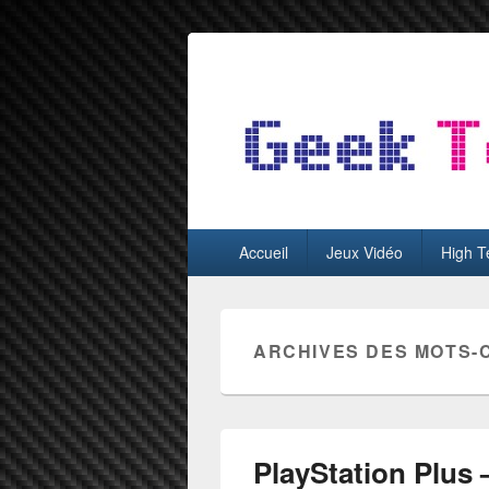
GeekTest
Blog jeux-vidéo et high-tech
Menu
Accueil
Jeux Vidéo
High T
principal
ARCHIVES DES MOTS-
PlayStation Plus 