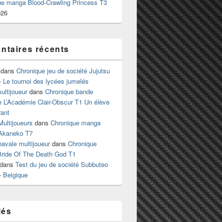
ue manga Blood-Crawling Princess T3
026
taires récents
dans
Chronique jeu de société Jujutsu
 Le tournoi des lycées jumelés
ltijoueur
dans
Chronique bande
e L’Académie Clair-Obscur T1 Un élève
ant
Multijoueurs
dans
Chronique manga
Akaneko T7
 navale multijoueur
dans
Chronique
ride Of The Death God T1
dans
Test du jeu de société Subbuteo
– Belgique
lés