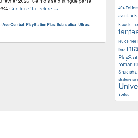
 février 2026. Ce mois se distingue par la
PlayStation Plus – les jeux gratuits du
404 Edition
x PS4
Continuer la lecture
→
aventure
B
e
Ace Combat
,
PlayStation Plus
,
Subnautica
,
Ultros
,
Bragelonne
fanta
jeu de rôle
ma
livre
PlayStat
roman
R
Shueisha
stratégie
sur
Unive
Series