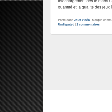
téléchargement dès le mardi 03
quantité et la qualité des jeu
Posté dans
Jeux Vidéo
|
Marqué comm
Undisputed
|
2
commentaires