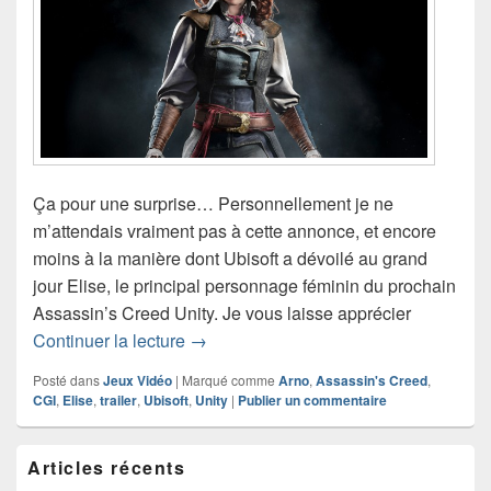
Ça pour une surprise… Personnellement je ne
m’attendais vraiment pas à cette annonce, et encore
moins à la manière dont Ubisoft a dévoilé au grand
jour Elise, le principal personnage féminin du prochain
Assassin’s Creed Unity. Je vous laisse apprécier
Assassin’s Creed Unity aura son pers
Continuer la lecture
→
Posté dans
Jeux Vidéo
|
Marqué comme
Arno
,
Assassin's Creed
,
CGI
,
Elise
,
trailer
,
Ubisoft
,
Unity
|
Publier un commentaire
Zone
Articles récents
principale