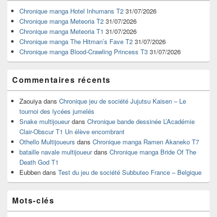
de
widget
Chronique manga Hotel Inhumans T2
31/07/2026
pour
Chronique manga Meteoria T2
31/07/2026
la
Chronique manga Meteoria T1
31/07/2026
barre
Chronique manga The Hitman’s Fave T2
31/07/2026
latérale
Chronique manga Blood-Crawling Princess T3
31/07/2026
Commentaires récents
Zaouiya
dans
Chronique jeu de société Jujutsu Kaisen – Le
tournoi des lycées jumelés
Snake multijoueur
dans
Chronique bande dessinée L’Académie
Clair-Obscur T1 Un élève encombrant
Othello Multijoueurs
dans
Chronique manga Ramen Akaneko T7
bataille navale multijoueur
dans
Chronique manga Bride Of The
Death God T1
Eubben
dans
Test du jeu de société Subbuteo France – Belgique
Mots-clés