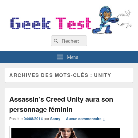
GeekTest
Recherche :
Blog jeux-vidéo et high-tech
Rechercher
Menu
ARCHIVES DES MOTS-CLÉS :
UNITY
Assassin’s Creed Unity aura son
personnage féminin
Posté le
04/08/2014
par
Samy
—
Aucun commentaire ↓