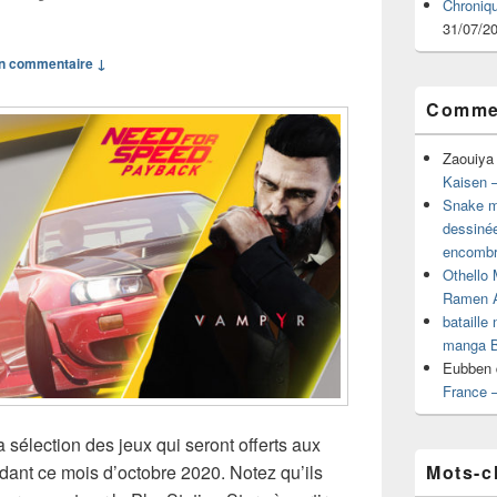
Chroniq
31/07/2
n commentaire ↓
Commen
Zaouiya
Kaisen –
Snake mu
dessiné
encombr
Othello 
Ramen 
bataille
manga B
Eubben
France 
 sélection des jeux qui seront offerts aux
Mots-c
ant ce mois d’octobre 2020. Notez qu’ils