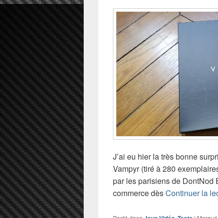
J’ai eu hier la très bonne surpr
Vampyr (tiré à 280 exemplaire
par les parisiens de DontNod E
commerce dès
Continuer la le
Posté dans
,
|
Marqué