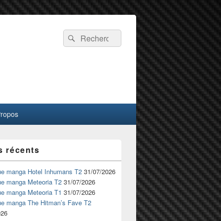
Recherche :
Rechercher
Propos
s récents
ue manga Hotel Inhumans T2
31/07/2026
ue manga Meteoria T2
31/07/2026
ue manga Meteoria T1
31/07/2026
ue manga The Hitman’s Fave T2
026