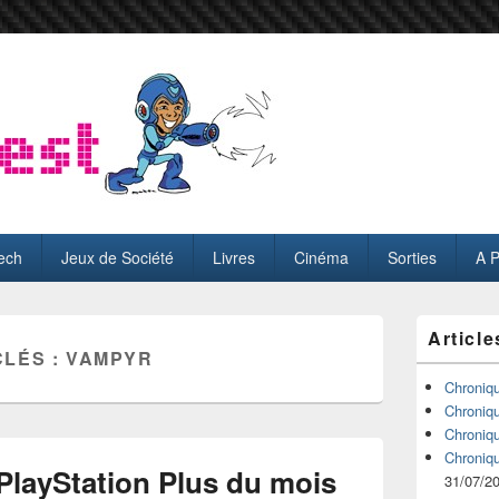
ech
Jeux de Société
Livres
Cinéma
Sorties
A 
Zone
Article
principale
CLÉS :
VAMPYR
de
widget
Chroniq
pour
Chroniq
la
Chroniq
barre
Chroniq
latérale
 PlayStation Plus du mois
31/07/2