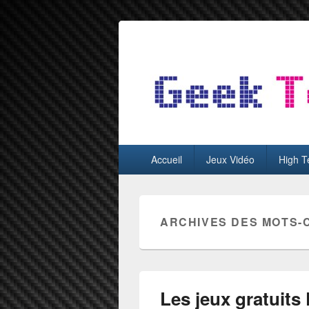
GeekTest
Blog jeux-vidéo et high-tech
Menu
Accueil
Jeux Vidéo
High T
principal
ARCHIVES DES MOTS-
Les jeux gratuits