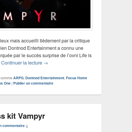
x mais accueilli tièdement par la critique
isien Dontnod Entertainment a connu une
quée par le succès surprise de l’ovni Life is
Test de Vampyr (PS4)
n
Continuer la lecture
→
 comme
ARPG
,
Dontnod Entertainment
,
Focus Home
ox One
|
Publier un commentaire
s kit Vampyr
n commentaire ↓