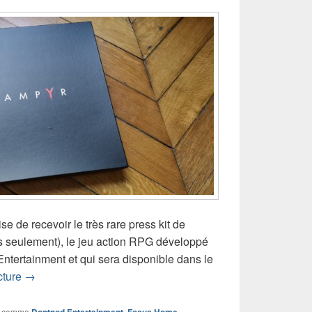
ise de recevoir le très rare press kit de
s seulement), le jeu action RPG développé
ntertainment et qui sera disponible dans le
Unboxing du press kit Vampyr
cture
→
 comme
,