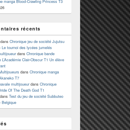
ue manga Blood-Crawling Princess T3
026
taires récents
dans
Chronique jeu de société Jujutsu
 Le tournoi des lycées jumelés
ltijoueur
dans
Chronique bande
e L’Académie Clair-Obscur T1 Un élève
ant
Multijoueurs
dans
Chronique manga
Akaneko T7
 navale multijoueur
dans
Chronique
ride Of The Death God T1
dans
Test du jeu de société Subbuteo
– Belgique
lés