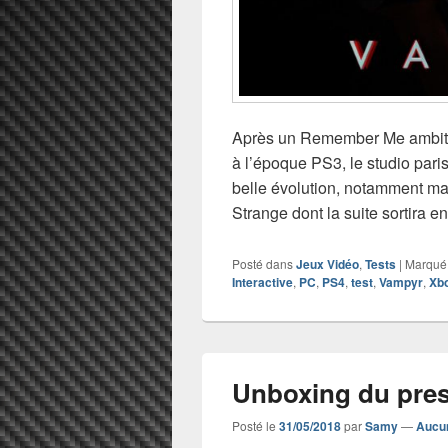
Après un Remember Me ambitieu
à l’époque PS3, le studio par
belle évolution, notamment mar
Strange dont la suite sortira e
Posté dans
Jeux Vidéo
,
Tests
|
Marqué
Interactive
,
PC
,
PS4
,
test
,
Vampyr
,
Xb
Unboxing du pres
Posté le
31/05/2018
par
Samy
—
Aucu