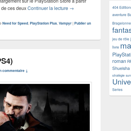
hargement sur le PlayStation Store à partir
Les jeux gratuits PlayStation
404 Edition
r de ces deux
Continuer la lecture
→
aventure
B
e
Need for Speed
,
PlayStation Plus
,
Vampyr
|
Publier un
Bragelonne
fanta
jeu de rôle
ma
livre
PlayStat
PS4)
roman
R
Shueisha
n commentaire ↓
stratégie
sur
Unive
Series