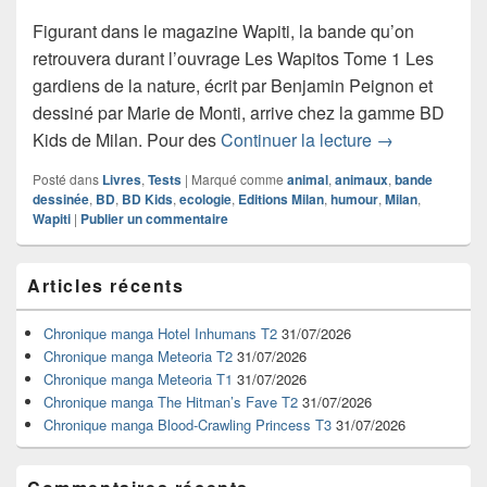
Figurant dans le magazine Wapiti, la bande qu’on
retrouvera durant l’ouvrage Les Wapitos Tome 1 Les
gardiens de la nature, écrit par Benjamin Peignon et
dessiné par Marie de Monti, arrive chez la gamme BD
Chronique ban
Kids de Milan. Pour des
Continuer la lecture
→
Posté dans
Livres
,
Tests
|
Marqué comme
animal
,
animaux
,
bande
dessinée
,
BD
,
BD Kids
,
ecologie
,
Editions Milan
,
humour
,
Milan
,
Wapiti
|
Publier un commentaire
Zone
Articles récents
principale
de
widget
Chronique manga Hotel Inhumans T2
31/07/2026
pour
Chronique manga Meteoria T2
31/07/2026
la
Chronique manga Meteoria T1
31/07/2026
barre
Chronique manga The Hitman’s Fave T2
31/07/2026
latérale
Chronique manga Blood-Crawling Princess T3
31/07/2026