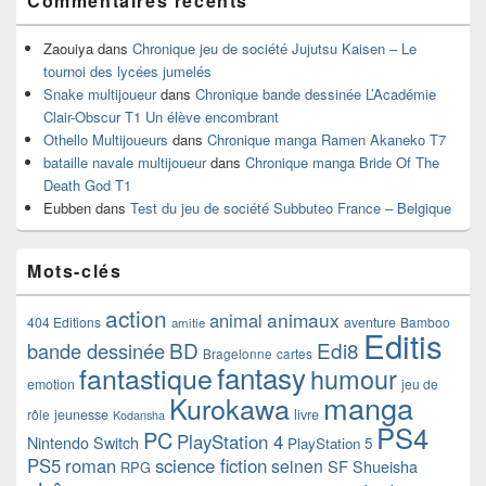
Commentaires récents
Zaouiya
dans
Chronique jeu de société Jujutsu Kaisen – Le
tournoi des lycées jumelés
Snake multijoueur
dans
Chronique bande dessinée L’Académie
Clair-Obscur T1 Un élève encombrant
Othello Multijoueurs
dans
Chronique manga Ramen Akaneko T7
bataille navale multijoueur
dans
Chronique manga Bride Of The
Death God T1
Eubben
dans
Test du jeu de société Subbuteo France – Belgique
Mots-clés
action
animaux
animal
404 Editions
aventure
Bamboo
amitie
Editis
BD
Edi8
bande dessinée
Bragelonne
cartes
fantasy
fantastique
humour
emotion
jeu de
manga
Kurokawa
rôle
jeunesse
livre
Kodansha
PS4
PC
PlayStation 4
Nintendo Switch
PlayStation 5
PS5
roman
science fiction
seinen
SF
Shueisha
RPG