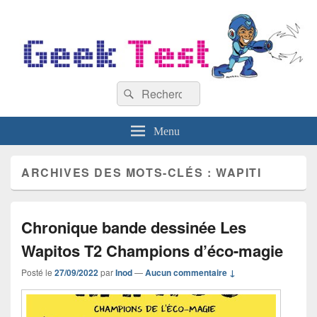
GeekTest
Recherche :
Blog jeux-vidéo et high-tech
Rechercher
Menu
ARCHIVES DES MOTS-CLÉS :
WAPITI
Chronique bande dessinée Les
Wapitos T2 Champions d’éco-magie
Posté le
27/09/2022
par
Inod
—
Aucun commentaire ↓