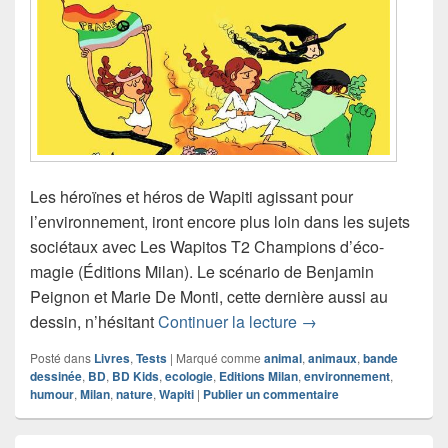
Les héroïnes et héros de Wapiti agissant pour
l’environnement, iront encore plus loin dans les sujets
sociétaux avec Les Wapitos T2 Champions d’éco-
magie (Éditions Milan). Le scénario de Benjamin
Peignon et Marie De Monti, cette dernière aussi au
Chronique bande de
dessin, n’hésitant
Continuer la lecture
→
Posté dans
Livres
,
Tests
|
Marqué comme
animal
,
animaux
,
bande
dessinée
,
BD
,
BD Kids
,
ecologie
,
Editions Milan
,
environnement
,
humour
,
Milan
,
nature
,
Wapiti
|
Publier un commentaire