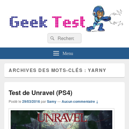
GeekTest
Recherche :
Blog jeux-vidéo et high-tech
Rechercher
Menu
ARCHIVES DES MOTS-CLÉS :
YARNY
Test de Unravel (PS4)
Posté le
29/03/2016
par
Samy
—
Aucun commentaire ↓