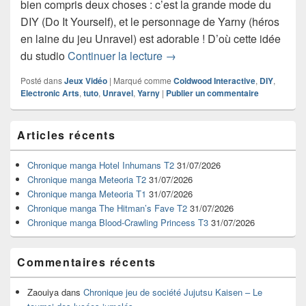
bien compris deux choses : c’est la grande mode du
DIY (Do It Yourself), et le personnage de Yarny (héros
en laine du jeu Unravel) est adorable ! D’où cette idée
Unravel : un tuto pour fabriq
du studio
Continuer la lecture
→
Posté dans
Jeux Vidéo
|
Marqué comme
Coldwood Interactive
,
DIY
,
Electronic Arts
,
tuto
,
Unravel
,
Yarny
|
Publier un commentaire
Zone
Articles récents
principale
de
widget
Chronique manga Hotel Inhumans T2
31/07/2026
pour
Chronique manga Meteoria T2
31/07/2026
la
Chronique manga Meteoria T1
31/07/2026
barre
Chronique manga The Hitman’s Fave T2
31/07/2026
latérale
Chronique manga Blood-Crawling Princess T3
31/07/2026
Commentaires récents
Zaouiya
dans
Chronique jeu de société Jujutsu Kaisen – Le