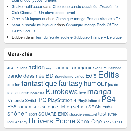
tournoi des lycées jumelés
Snake multijoueur
dans
Chronique bande dessinée L’Académie
Clair-Obscur T1 Un élève encombrant
Othello Multijoueurs
dans
Chronique manga Ramen Akaneko T7
bataille navale multijoueur
dans
Chronique manga Bride Of The
Death God T1
Eubben
dans
Test du jeu de société Subbuteo France – Belgique
Mots-clés
action
animaux
animal
404 Editions
aventure
Bamboo
amitie
Editis
BD
Edi8
bande dessinée
Bragelonne
cartes
fantasy
fantastique
humour
emotion
jeu de
manga
Kurokawa
rôle
jeunesse
livre
Kodansha
PS4
PC
PlayStation 4
Nintendo Switch
PlayStation 5
PS5
roman
science fiction
seinen
SF
Shueisha
RPG
shônen
test
SQUARE ENIX
sport
Tuttle-
stratégie
surnaturel
Univers Poche
Xbox One
Mori Agency
Xbox Series