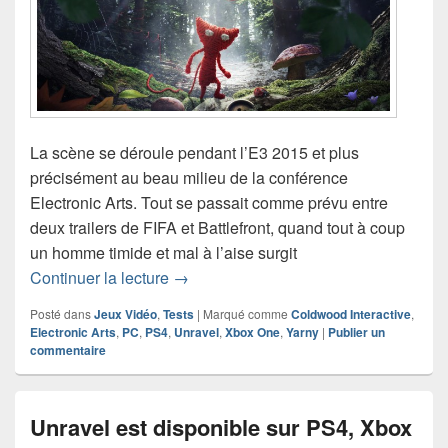
La scène se déroule pendant l’E3 2015 et plus
précisément au beau milieu de la conférence
Electronic Arts. Tout se passait comme prévu entre
deux trailers de FIFA et Battlefront, quand tout à coup
un homme timide et mal à l’aise surgit
Test de Unravel (PS4)
Continuer la lecture
→
Posté dans
Jeux Vidéo
,
Tests
|
Marqué comme
Coldwood Interactive
,
Electronic Arts
,
PC
,
PS4
,
Unravel
,
Xbox One
,
Yarny
|
Publier un
commentaire
Unravel est disponible sur PS4, Xbox