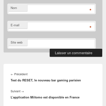
Nom
*
E-mail
*
Site web
Navigation
de
Article
←
Précédent
l’article
Test du RESET, le nouveau bar gaming parisien
précédent :
Article
Suivant
→
L’application Miitomo est disponible en France
suivant :