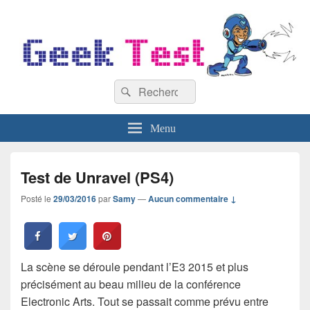
GeekTest
Recherche :
Blog jeux-vidéo et high-tech
Rechercher
Menu
Test de Unravel (PS4)
Posté le
29/03/2016
par
Samy
—
Aucun commentaire ↓
La scène se déroule pendant l’E3 2015 et plus
précisément au beau milieu de la conférence
Electronic Arts. Tout se passait comme prévu entre