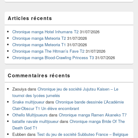
Zone
Articles récents
principale
de
widget
Chronique manga Hotel Inhumans T2
31/07/2026
pour
Chronique manga Meteoria T2
31/07/2026
la
Chronique manga Meteoria T1
31/07/2026
barre
Chronique manga The Hitman’s Fave T2
31/07/2026
latérale
Chronique manga Blood-Crawling Princess T3
31/07/2026
Commentaires récents
Zaouiya
dans
Chronique jeu de société Jujutsu Kaisen – Le
tournoi des lycées jumelés
Snake multijoueur
dans
Chronique bande dessinée L’Académie
Clair-Obscur T1 Un élève encombrant
Othello Multijoueurs
dans
Chronique manga Ramen Akaneko T7
bataille navale multijoueur
dans
Chronique manga Bride Of The
Death God T1
Eubben
dans
Test du jeu de société Subbuteo France – Belgique