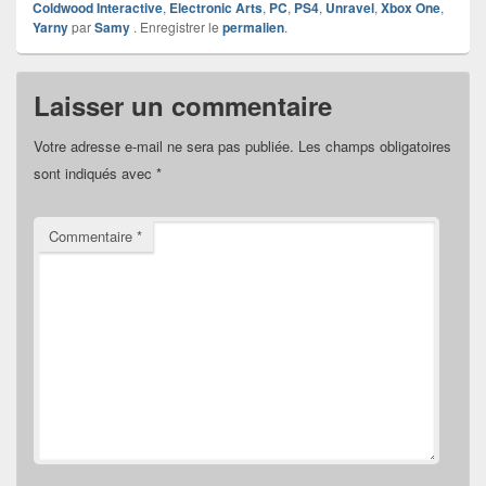
Coldwood Interactive
,
Electronic Arts
,
PC
,
PS4
,
Unravel
,
Xbox One
,
Yarny
par
Samy
. Enregistrer le
permalien
.
Laisser un commentaire
Votre adresse e-mail ne sera pas publiée.
Les champs obligatoires
sont indiqués avec
*
Commentaire
*