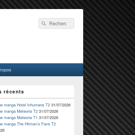
Recherche :
Rechercher
Propos
s récents
ue manga Hotel Inhumans T2
31/07/2026
ue manga Meteoria T2
31/07/2026
ue manga Meteoria T1
31/07/2026
ue manga The Hitman’s Fave T2
026