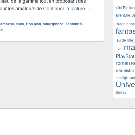
milieu de la gamme tout en proposant des
Zenfone 5 Lite : 100€ de
404 Edition
pour les amateurs de
Continuer la lecture
→
aventure
B
amazon
,
asus
,
Bon plan
,
smartphone
,
Zenfone 5
,
Bragelonne
fanta
re
jeu de rôle
ma
livre
PlayStat
roman
R
Shueisha
stratégie
sur
Unive
Series