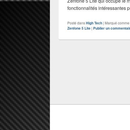
Zenfone 5 Lite qui occupe le 
fonctionnalités intéressantes 
Posté dans
High Tech
|
Marqué comme
Zenfone 5 Lite
|
Publier un commentai