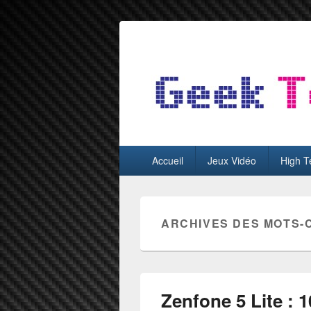
GeekTest
Blog jeux-vidéo et high-tech
Menu
Accueil
Jeux Vidéo
High T
principal
ARCHIVES DES MOTS-
Zenfone 5 Lite : 