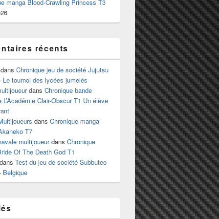
ue manga Blood-Crawling Princess T3
026
taires récents
dans
Chronique jeu de société Jujutsu
 Le tournoi des lycées jumelés
ltijoueur
dans
Chronique bande
e L’Académie Clair-Obscur T1 Un élève
ant
Multijoueurs
dans
Chronique manga
Akaneko T7
 navale multijoueur
dans
Chronique
ride Of The Death God T1
dans
Test du jeu de société Subbuteo
– Belgique
lés