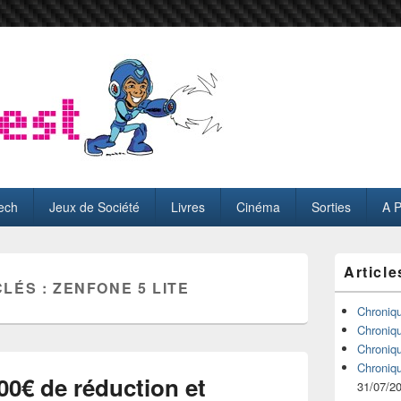
ech
Jeux de Société
Livres
Cinéma
Sorties
A 
Zone
Article
principale
CLÉS :
ZENFONE 5 LITE
de
widget
Chroniq
pour
Chroniq
la
Chroniq
barre
Chroniq
latérale
100€ de réduction et
31/07/2