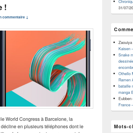
Chroniq
e !
31/07/2
n commentaire ↓
Commen
Zaouiya
Kaisen –
Snake mu
dessiné
encombr
Othello 
Ramen 
bataille
manga B
Eubben
France 
le World Congress à Barcelone, la
Mots-c
écline en plusieurs téléphones dont le