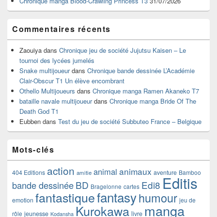
Chronique manga Blood-Crawling Princess T3
31/07/2026
Commentaires récents
Zaouiya
dans
Chronique jeu de société Jujutsu Kaisen – Le
tournoi des lycées jumelés
Snake multijoueur
dans
Chronique bande dessinée L’Académie
Clair-Obscur T1 Un élève encombrant
Othello Multijoueurs
dans
Chronique manga Ramen Akaneko T7
bataille navale multijoueur
dans
Chronique manga Bride Of The
Death God T1
Eubben
dans
Test du jeu de société Subbuteo France – Belgique
Mots-clés
action
animaux
animal
404 Editions
aventure
Bamboo
amitie
Editis
BD
Edi8
bande dessinée
Bragelonne
cartes
fantasy
fantastique
humour
emotion
jeu de
manga
Kurokawa
rôle
jeunesse
livre
Kodansha