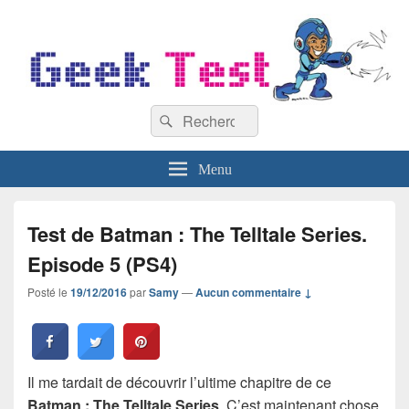
GeekTest
Recherche :
Blog jeux-vidéo et high-tech
Rechercher
Menu
Test de Batman : The Telltale Series.
Episode 5 (PS4)
Posté le
19/12/2016
par
Samy
—
Aucun commentaire ↓
Il me tardait de découvrir l’ultime chapitre de ce
Batman : The Telltale Series
. C’est maintenant chose