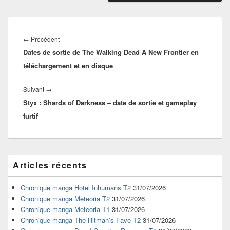
Navigation
de
Article
←
Précédent
l’article
Dates de sortie de The Walking Dead A New Frontier en
précédent :
téléchargement et en disque
Article
Suivant
→
Styx : Shards of Darkness – date de sortie et gameplay
suivant :
furtif
Zone
Articles récents
principale
de
widget
Chronique manga Hotel Inhumans T2
31/07/2026
pour
Chronique manga Meteoria T2
31/07/2026
la
Chronique manga Meteoria T1
31/07/2026
barre
Chronique manga The Hitman’s Fave T2
31/07/2026
latérale