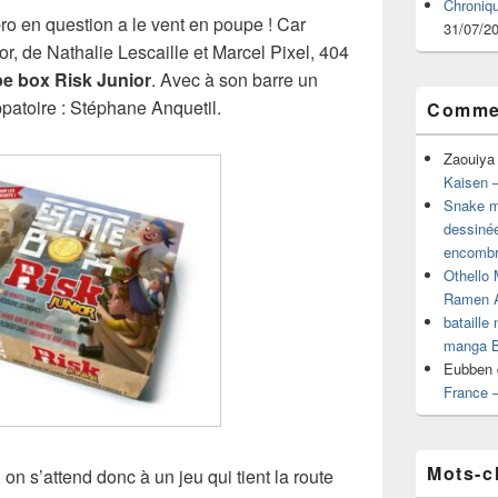
Chroniq
ro en question a le vent en poupe ! Car
31/07/2
r, de Nathalie Lescaille et Marcel Pixel, 404
e box Risk Junior
. Avec à son barre un
patoire : Stéphane Anquetil.
Commen
Zaouiya
Kaisen –
Snake mu
dessiné
encombr
Othello 
Ramen 
bataille
manga B
Eubben
France 
Mots-c
on s’attend donc à un jeu qui tient la route