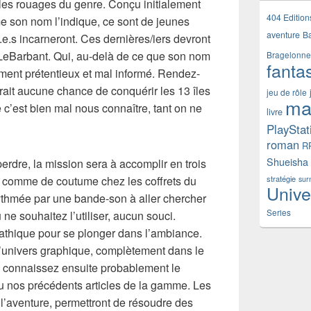
e les rouages du genre. Conçu initialement
404 Edition
e son nom l’indique, ce sont de jeunes
aventure
B
t.e.s incarneront. Ces dernières/iers devront
 LeBarbant. Qui, au-delà de ce que son nom
Bragelonne
fanta
ment prétentieux et mal informé. Rendez-
rait aucune chance de conquérir les 13 îles
jeu de rôle
ma
 c’est bien mal nous connaître, tant on ne
livre
PlayStat
roman
R
Shueisha
rdre, la mission sera à accomplir en trois
, comme de coutume chez les coffrets du
stratégie
sur
Unive
rythmée par une bande-son à aller chercher
Series
ne souhaitez l’utiliser, aucun souci.
athique pour se plonger dans l’ambiance.
l’univers graphique, complètement dans le
us connaissez ensuite probablement le
 lu nos précédents articles de la gamme. Les
l’aventure, permettront de résoudre des