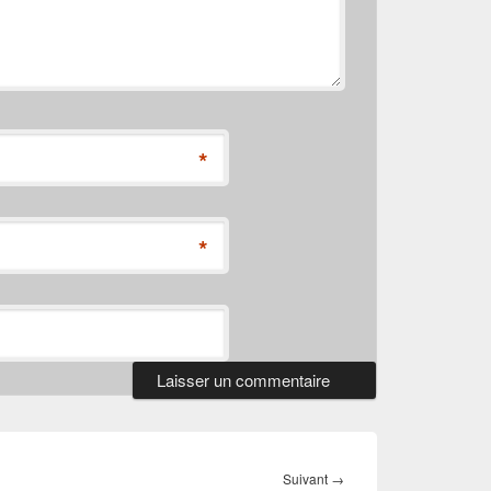
*
*
Article
Suivant
→