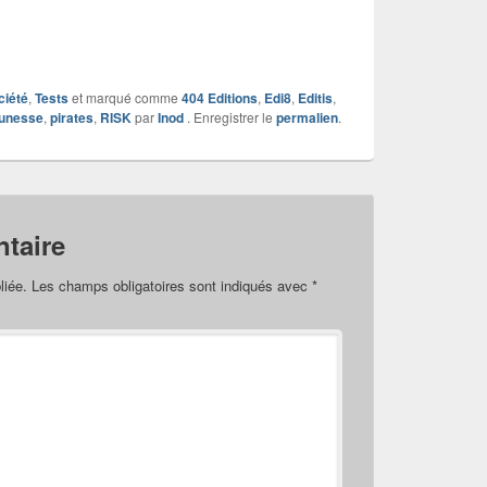
ciété
,
Tests
et marqué comme
404 Editions
,
Edi8
,
Editis
,
eunesse
,
pirates
,
RISK
par
Inod
. Enregistrer le
permalien
.
taire
liée.
Les champs obligatoires sont indiqués avec
*