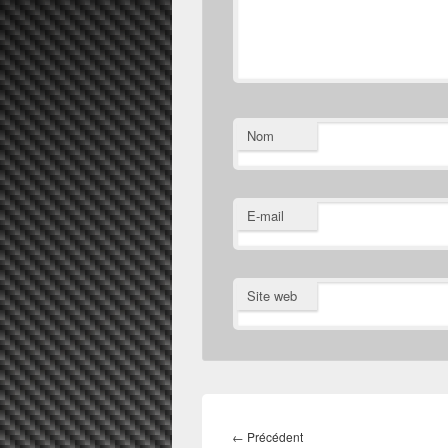
Nom
E-mail
Site web
Navigation
de
Article
←
Précédent