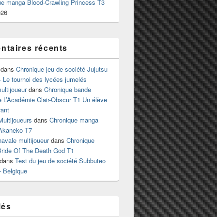
ue manga Blood-Crawling Princess T3
026
taires récents
dans
Chronique jeu de société Jujutsu
 Le tournoi des lycées jumelés
ltijoueur
dans
Chronique bande
e L’Académie Clair-Obscur T1 Un élève
ant
Multijoueurs
dans
Chronique manga
Akaneko T7
 navale multijoueur
dans
Chronique
ride Of The Death God T1
dans
Test du jeu de société Subbuteo
– Belgique
lés