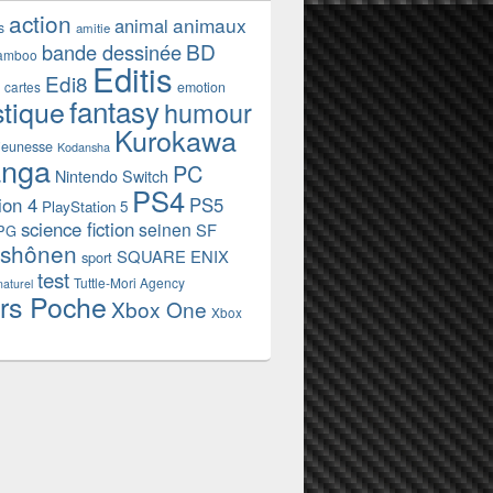
action
animaux
animal
s
amitie
BD
bande dessinée
amboo
Editis
Edi8
emotion
cartes
fantasy
stique
humour
Kurokawa
jeunesse
Kodansha
nga
PC
Nintendo Switch
PS4
ion 4
PS5
PlayStation 5
science fiction
seinen
SF
PG
shônen
SQUARE ENIX
sport
test
Tuttle-Mori Agency
naturel
rs Poche
Xbox One
Xbox