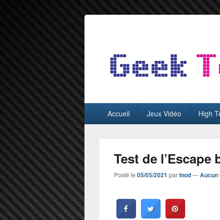
GeekTest
Blog jeux-vidéo et high-tech
Menu
Accueil
Jeux Vidéo
High T
principal
Test de l’Escape 
Posté le
05/05/2021
par
Inod
—
Aucun 