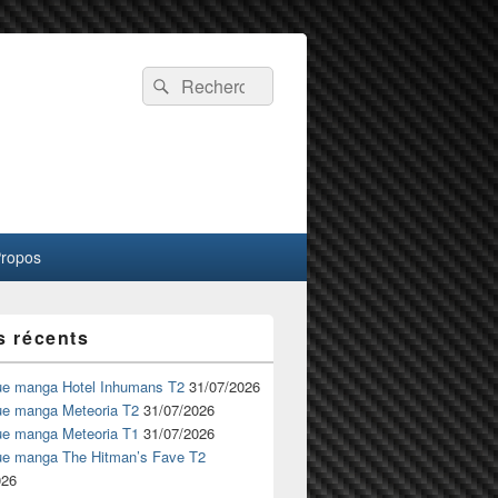
Recherche :
Rechercher
Propos
s récents
ue manga Hotel Inhumans T2
31/07/2026
ue manga Meteoria T2
31/07/2026
ue manga Meteoria T1
31/07/2026
ue manga The Hitman’s Fave T2
026