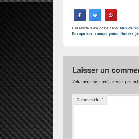
Cet article a été posté dans
Jeux de So
Escape box
,
escape game
,
Hasbro
,
j
Laisser un commen
Votre adresse e-mail ne sera pas pub
Commentaire
*