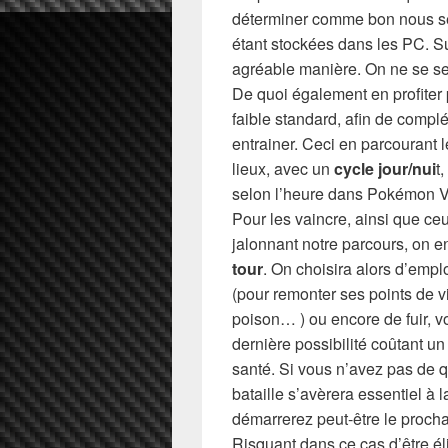
déterminer comme bon nous sem
étant stockées dans les PC. Su
agréable manière. On ne se sent
De quoi également en profite
faible standard, afin de compl
entrainer. Ceci en parcourant 
lieux, avec un
cycle jour/nui
t
selon l’heure dans Pokémon Ve
Pour les vaincre, ainsi que ce
jalonnant notre parcours, on 
tour
. On choisira alors d’empl
(pour remonter ses points de vi
poison… ) ou encore de fuir, v
dernière possibilité coûtant un 
santé. Si vous n’avez pas de q
bataille s’avèrera essentiel à 
démarrerez peut-être le proch
Risquant dans ce cas d’être éli