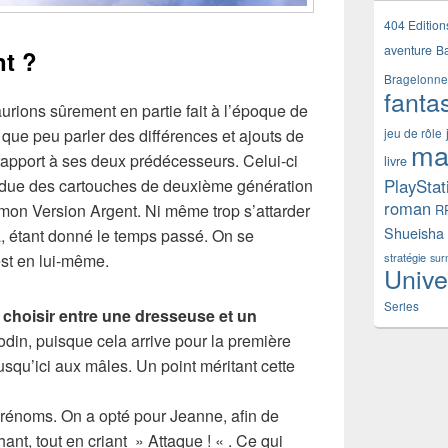
404 Edition
aventure
B
nt ?
Bragelonne
fanta
rions sûrement en partie fait à l’époque de
ns que peu parler des différences et ajouts de
jeu de rôle
ma
rapport à ses deux prédécesseurs. Celui-ci
livre
tendue des cartouches de deuxième génération
PlayStat
roman
on Version Argent. Ni même trop s’attarder
R
Shueisha
ga, étant donné le temps passé. On se
est en lui-même.
stratégie
sur
Unive
Series
 choisir entre une dresseuse et un
odin, puisque cela arrive pour la première
usqu’ici aux mâles. Un point méritant cette
rénoms. On a opté pour Jeanne, afin de
nt, tout en criant » Attaque ! « . Ce qui