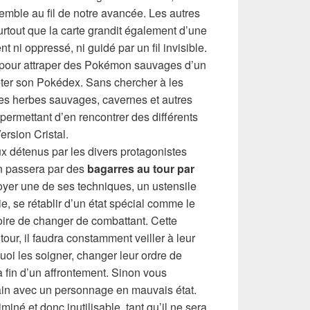
ble au fil de notre avancée. Les autres
rtout que la carte grandit également d’une
 ni oppressé, ni guidé par un fil invisible.
r pour attraper des Pokémon sauvages d’un
éter son Pokédex. Sans chercher à les
les herbes sauvages, cavernes et autres
, permettant d’en rencontrer des différents
rsion Cristal.
ux détenus par les divers protagonistes
en passera par des
bagarres au tour par
oyer une de ses techniques, un ustensile
e, se rétablir d’un état spécial comme le
oire de changer de combattant. Cette
tour, il faudra constamment veiller à leur
uoi les soigner, changer leur ordre de
la fin d’un affrontement. Sinon vous
ain avec un personnage en mauvais état.
miné et donc inutilisable, tant qu’il ne sera