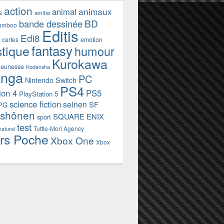
action
animaux
animal
s
amitie
BD
bande dessinée
amboo
Editis
Edi8
emotion
cartes
fantasy
stique
humour
Kurokawa
jeunesse
Kodansha
nga
PC
Nintendo Switch
PS4
ion 4
PS5
PlayStation 5
science fiction
seinen
SF
PG
shônen
SQUARE ENIX
sport
test
Tuttle-Mori Agency
naturel
rs Poche
Xbox One
Xbox