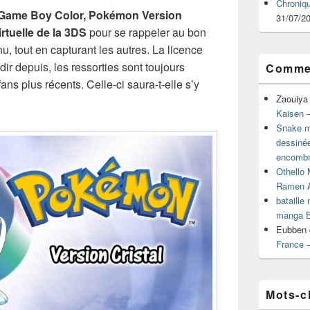
Chroniq
 Game Boy Color, Pokémon Version
31/07/2
rtuelle de la 3DS
pour se rappeler au bon
u, tout en capturant les autres. La licence
ir depuis, les ressorties sont toujours
Commen
ns plus récents. Celle-ci saura-t-elle s’y
Zaouiya
Kaisen –
Snake mu
dessiné
encombr
Othello 
Ramen 
bataille
manga B
Eubben
France 
Mots-c