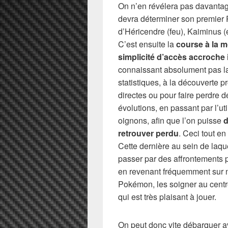
On n’en révélera pas davanta
devra déterminer son premier
d’Héricendre (feu), Kaiminus (
C’est ensuite la
course à la 
simplicité d’accès accroche
connaissant absolument pas la
statistiques, à la découverte 
directes ou pour faire perdre d
évolutions, en passant par l’uti
oignons, afin que l’on puisse
d
retrouver perdu
. Ceci tout en
Cette dernière au sein de laque
passer par des affrontements 
en revenant fréquemment sur no
Pokémon, les soigner au centr
qui est très plaisant à jouer.
On peut donc vite débarquer av