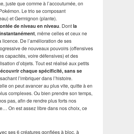
ge, juste que comme à l’accoutumée, on
 Pokémon. Le trio se composant
eau) et Germignon (plante).
montée de niveau en niveau
. Dont
la
 instantanément
, même celles et ceux ne
 licence. De l’amélioration de ses
progressive de nouveaux pouvoirs (offensives
es capacités, voire défensives) et des
lisation d’objets. Tout est réalisé aux petits
écouvrir chaque spécificité, sans se
 sachant l’imbriquer dans l’histoire.
lle on peut avancer au plus vite, quitte à en
plus complexes. Ou bien prendre son temps,
s pas, afin de rendre plus forts nos
e… On est assez libre dans nos choix, ce
ec ses 6 créatures gonflées à bloc, à