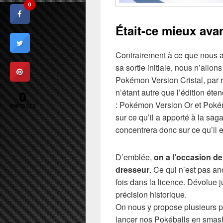
0
Était-ce mieux ava
Contrairement à ce que nous au
sa sortie initiale, nous n’allo
Pokémon Version Cristal, par 
n’étant autre que l’édition é
0
: Pokémon Version Or et Pokém
PARTAGES
sur ce qu’il a apporté à la sa
concentrera donc sur ce qu’il 
D’emblée,
on a l’occasion de
dresseur
. Ce qui n’est pas an
fois dans la licence. Dévolue j
précision historique.
On nous y propose plusieurs p
lancer nos Pokéballs en smasha