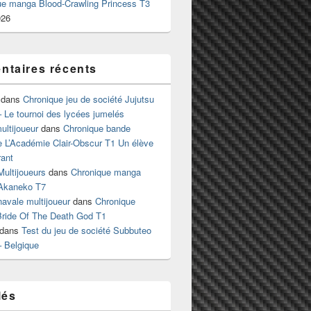
ue manga Blood-Crawling Princess T3
026
taires récents
dans
Chronique jeu de société Jujutsu
 Le tournoi des lycées jumelés
ltijoueur
dans
Chronique bande
e L’Académie Clair-Obscur T1 Un élève
ant
Multijoueurs
dans
Chronique manga
Akaneko T7
 navale multijoueur
dans
Chronique
ride Of The Death God T1
dans
Test du jeu de société Subbuteo
– Belgique
lés