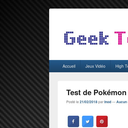
GeekTest
Blog jeux-vidéo et high-tech
Menu
Accueil
Jeux Vidéo
High T
principal
Test de Pokémon 
Posté le
21/02/2018
par
Inod
—
Aucun 