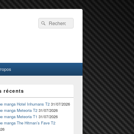
Recherche :
Rechercher
Propos
s récents
ue manga Hotel Inhumans T2
31/07/2026
ue manga Meteoria T2
31/07/2026
ue manga Meteoria T1
31/07/2026
ue manga The Hitman’s Fave T2
026