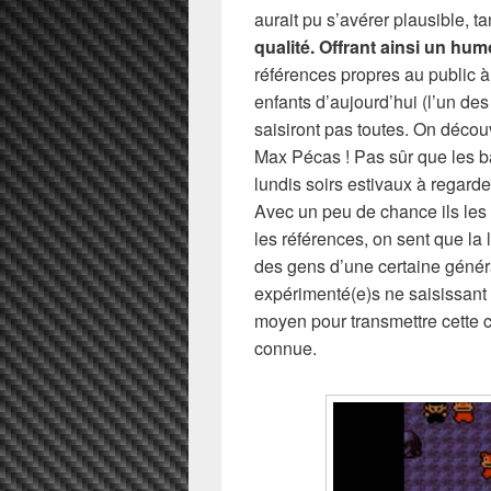
aurait pu s’avérer plausible, 
qualité. Offrant ainsi un humo
références propres au public à q
enfants d’aujourd’hui (l’un de
saisiront pas toutes. On déco
Max Pécas ! Pas sûr que les b
lundis soirs estivaux à regard
Avec un peu de chance ils les 
les références, on sent que la 
des gens d’une certaine généra
expérimenté(e)s ne saisissant
moyen pour transmettre cette cu
connue.