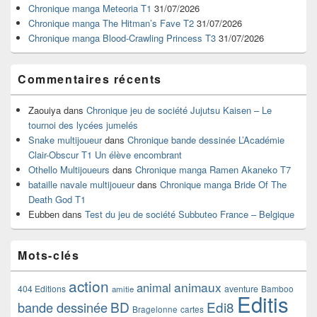
la
Chronique manga Meteoria T1
31/07/2026
barre
Chronique manga The Hitman’s Fave T2
31/07/2026
latérale
Chronique manga Blood-Crawling Princess T3
31/07/2026
Commentaires récents
Zaouiya
dans
Chronique jeu de société Jujutsu Kaisen – Le
tournoi des lycées jumelés
Snake multijoueur
dans
Chronique bande dessinée L’Académie
Clair-Obscur T1 Un élève encombrant
Othello Multijoueurs
dans
Chronique manga Ramen Akaneko T7
bataille navale multijoueur
dans
Chronique manga Bride Of The
Death God T1
Eubben
dans
Test du jeu de société Subbuteo France – Belgique
Mots-clés
action
animaux
animal
404 Editions
aventure
Bamboo
amitie
Editis
BD
Edi8
bande dessinée
Bragelonne
cartes