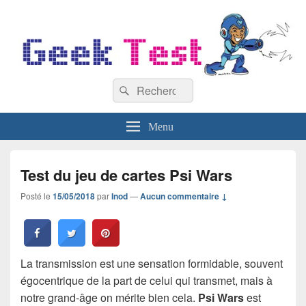
GeekTest
Recherche :
Blog jeux-vidéo et high-tech
Rechercher
Menu
Test du jeu de cartes Psi Wars
Posté le
15/05/2018
par
Inod
—
Aucun commentaire ↓
La transmission est une sensation formidable, souvent
égocentrique de la part de celui qui transmet, mais à
notre grand-âge on mérite bien cela.
Psi Wars
est