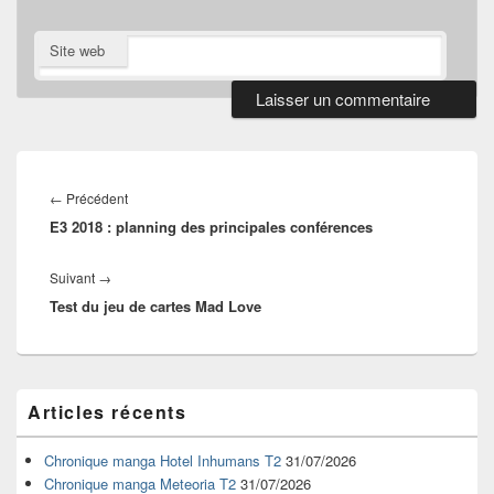
Site web
Navigation
de
Article
←
Précédent
l’article
E3 2018 : planning des principales conférences
précédent :
Article
Suivant
→
Test du jeu de cartes Mad Love
suivant :
Zone
Articles récents
principale
de
widget
Chronique manga Hotel Inhumans T2
31/07/2026
pour
Chronique manga Meteoria T2
31/07/2026