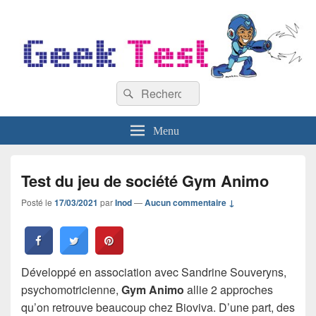
GeekTest
Recherche :
Blog jeux-vidéo et high-tech
Rechercher
Menu
Test du jeu de société Gym Animo
Posté le
17/03/2021
par
Inod
—
Aucun commentaire ↓
Développé en association avec Sandrine Souveryns,
psychomotricienne,
Gym Animo
allie 2 approches
qu’on retrouve beaucoup chez Bioviva. D’une part, des