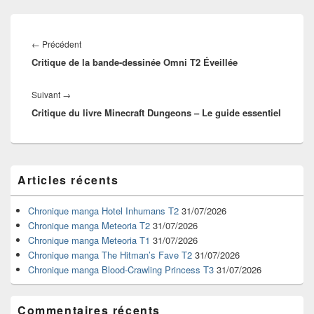
Navigation
de
Article
←
Précédent
l’article
Critique de la bande-dessinée Omni T2 Éveillée
précédent :
Article
Suivant
→
Critique du livre Minecraft Dungeons – Le guide essentiel
suivant :
Zone
Articles récents
principale
de
widget
Chronique manga Hotel Inhumans T2
31/07/2026
pour
Chronique manga Meteoria T2
31/07/2026
la
Chronique manga Meteoria T1
31/07/2026
barre
Chronique manga The Hitman’s Fave T2
31/07/2026
latérale
Chronique manga Blood-Crawling Princess T3
31/07/2026
Commentaires récents