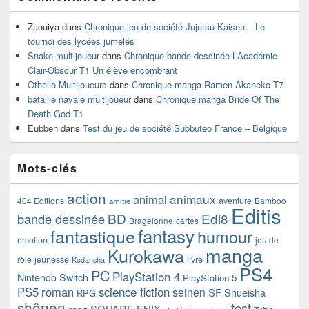
Zaouiya
dans
Chronique jeu de société Jujutsu Kaisen – Le
tournoi des lycées jumelés
Snake multijoueur
dans
Chronique bande dessinée L’Académie
Clair-Obscur T1 Un élève encombrant
Othello Multijoueurs
dans
Chronique manga Ramen Akaneko T7
bataille navale multijoueur
dans
Chronique manga Bride Of The
Death God T1
Eubben
dans
Test du jeu de société Subbuteo France – Belgique
Mots-clés
action
animaux
animal
404 Editions
aventure
Bamboo
amitie
Editis
BD
Edi8
bande dessinée
Bragelonne
cartes
fantasy
fantastique
humour
emotion
jeu de
manga
Kurokawa
rôle
jeunesse
livre
Kodansha
PS4
PC
PlayStation 4
Nintendo Switch
PlayStation 5
PS5
roman
science fiction
seinen
SF
Shueisha
RPG
shônen
test
SQUARE ENIX