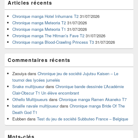
Articles récents
principale
de
widget
Chronique manga Hotel Inhumans T2
31/07/2026
pour
Chronique manga Meteoria T2
31/07/2026
la
Chronique manga Meteoria T1
31/07/2026
barre
Chronique manga The Hitman’s Fave T2
31/07/2026
latérale
Chronique manga Blood-Crawling Princess T3
31/07/2026
Commentaires récents
Zaouiya
dans
Chronique jeu de société Jujutsu Kaisen – Le
tournoi des lycées jumelés
Snake multijoueur
dans
Chronique bande dessinée L’Académie
Clair-Obscur T1 Un élève encombrant
Othello Multijoueurs
dans
Chronique manga Ramen Akaneko T7
bataille navale multijoueur
dans
Chronique manga Bride Of The
Death God T1
Eubben
dans
Test du jeu de société Subbuteo France – Belgique
Mots-clés