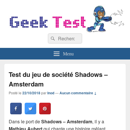
GeekTest
Recherche :
Blog jeux-vidéo et high-tech
Rechercher
Menu
Test du jeu de société Shadows –
Amsterdam
Posté le
22/10/2018
par
Inod
—
Aucun commentaire ↓
Dans le port de
Shadows – Amsterdam
, il y a
Mathieu Aubert
qui chante une histoire mêlant