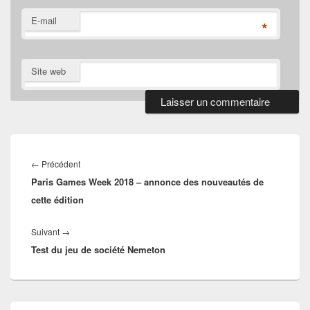
E-mail
*
Site web
Navigation
de
Article
←
Précédent
l’article
Paris Games Week 2018 – annonce des nouveautés de
précédent :
cette édition
Article
Suivant
→
Test du jeu de société Nemeton
suivant :
Zone