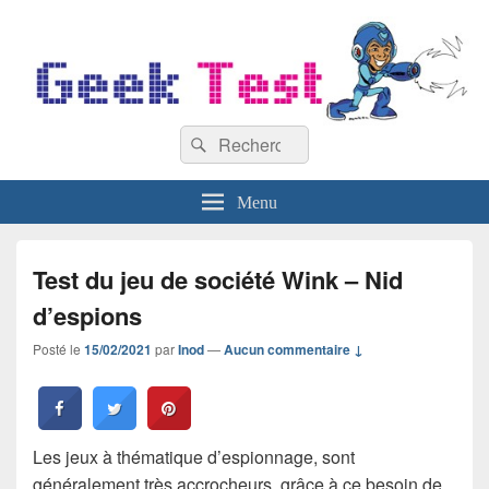
GeekTest
Recherche :
Blog jeux-vidéo et high-tech
Rechercher
Menu
Test du jeu de société Wink – Nid
d’espions
Posté le
15/02/2021
par
Inod
—
Aucun commentaire ↓
Les jeux à thématique d’espionnage, sont
généralement très accrocheurs, grâce à ce besoin de