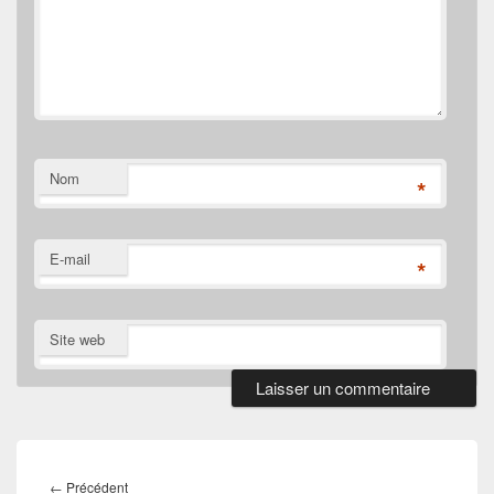
Nom
*
E-mail
*
Site web
Navigation
de
Article
←
Précédent