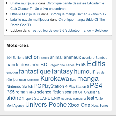
Snake multijoueur
dans
Chronique bande dessinée L’Académie
Clair-Obscur T1 Un élève encombrant
Othello Multijoueurs
dans
Chronique manga Ramen Akaneko T7
bataille navale multijoueur
dans
Chronique manga Bride Of The
Death God T1
Eubben
dans
Test du jeu de société Subbuteo France – Belgique
Mots-clés
action
animaux
animal
404 Editions
aventure
Bamboo
amitie
Editis
BD
Edi8
bande dessinée
Bragelonne
cartes
fantasy
fantastique
humour
emotion
jeu de
manga
Kurokawa
rôle
jeunesse
livre
Kodansha
PS4
PC
PlayStation 4
Nintendo Switch
PlayStation 5
PS5
roman
science fiction
seinen
SF
Shueisha
RPG
shônen
test
SQUARE ENIX
sport
Tuttle-
stratégie
surnaturel
Univers Poche
Xbox One
Mori Agency
Xbox Series