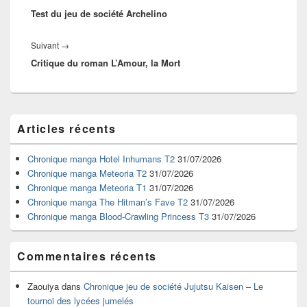
l’article
Test du jeu de société Archelino
précédent :
Article
Suivant
→
Critique du roman L’Amour, la Mort
suivant :
Zone
Articles récents
principale
de
widget
Chronique manga Hotel Inhumans T2
31/07/2026
pour
Chronique manga Meteoria T2
31/07/2026
la
Chronique manga Meteoria T1
31/07/2026
barre
Chronique manga The Hitman’s Fave T2
31/07/2026
latérale
Chronique manga Blood-Crawling Princess T3
31/07/2026
Commentaires récents
Zaouiya
dans
Chronique jeu de société Jujutsu Kaisen – Le
tournoi des lycées jumelés