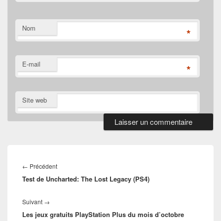
Nom
*
E-mail
*
Site web
Navigation
de
Article
←
Précédent
l’article
Test de Uncharted: The Lost Legacy (PS4)
précédent :
Article
Suivant
→
Les jeux gratuits PlayStation Plus du mois d’octobre
suivant :