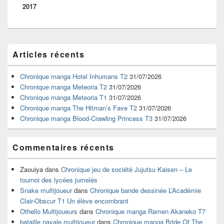
2017
Zone
Articles récents
principale
de
widget
Chronique manga Hotel Inhumans T2
31/07/2026
pour
Chronique manga Meteoria T2
31/07/2026
la
Chronique manga Meteoria T1
31/07/2026
barre
Chronique manga The Hitman’s Fave T2
31/07/2026
latérale
Chronique manga Blood-Crawling Princess T3
31/07/2026
Commentaires récents
Zaouiya
dans
Chronique jeu de société Jujutsu Kaisen – Le
tournoi des lycées jumelés
Snake multijoueur
dans
Chronique bande dessinée L’Académie
Clair-Obscur T1 Un élève encombrant
Othello Multijoueurs
dans
Chronique manga Ramen Akaneko T7
bataille navale multijoueur
dans
Chronique manga Bride Of The