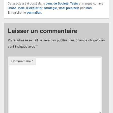
Cet article a été posté dans
Jeux de Société
,
Tests
et marqué comme
Crabs
,
indie
,
Kickstarter
,
stratégie
,
what prestzels
par
Inod
.
Enregistrer le
permalien
.
Laisser un commentaire
Votre adresse e-mail ne sera pas publiée.
Les champs obligatoires
sont indiqués avec
*
Commentaire
*