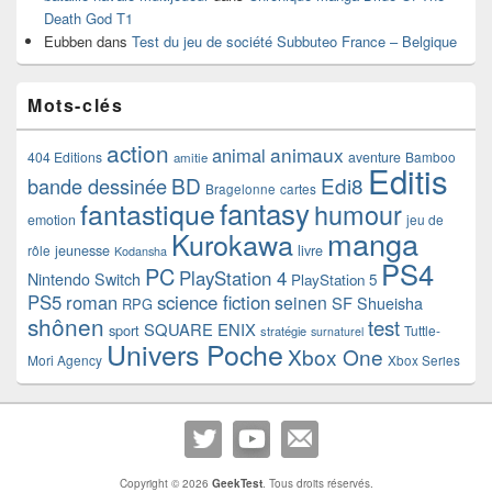
Death God T1
Eubben
dans
Test du jeu de société Subbuteo France – Belgique
Mots-clés
action
animaux
animal
404 Editions
aventure
Bamboo
amitie
Editis
BD
Edi8
bande dessinée
Bragelonne
cartes
fantasy
fantastique
humour
emotion
jeu de
manga
Kurokawa
rôle
jeunesse
livre
Kodansha
PS4
PC
PlayStation 4
Nintendo Switch
PlayStation 5
PS5
roman
science fiction
seinen
SF
Shueisha
RPG
shônen
test
SQUARE ENIX
sport
Tuttle-
stratégie
surnaturel
Univers Poche
Xbox One
Mori Agency
Xbox Series
Copyright © 2026
GeekTest
. Tous droits réservés.