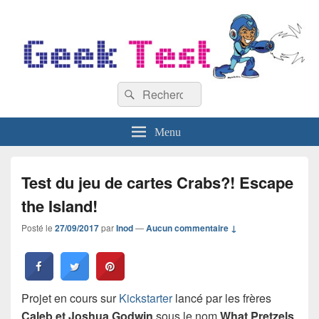
GeekTest
Recherche :
Blog jeux-vidéo et high-tech
Rechercher
Menu
Test du jeu de cartes Crabs?! Escape
the Island!
Posté le
27/09/2017
par
Inod
—
Aucun commentaire ↓
Projet en cours sur
Kickstarter
lancé par les frères
Caleb et Joshua Godwin
sous le nom
What Pretzels
,