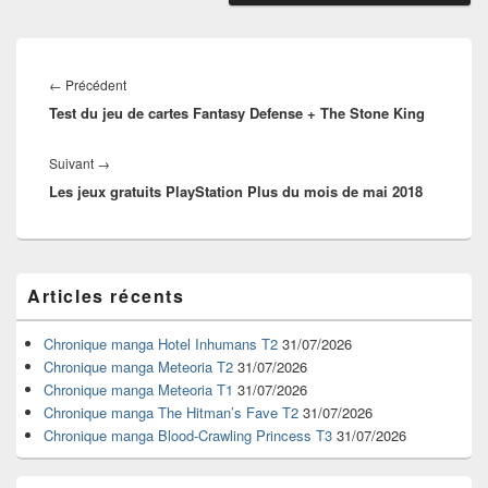
Navigation
de
Article
←
Précédent
l’article
Test du jeu de cartes Fantasy Defense + The Stone King
précédent :
Article
Suivant
→
Les jeux gratuits PlayStation Plus du mois de mai 2018
suivant :
Zone
Articles récents
principale
de
widget
Chronique manga Hotel Inhumans T2
31/07/2026
pour
Chronique manga Meteoria T2
31/07/2026
la
Chronique manga Meteoria T1
31/07/2026
barre
Chronique manga The Hitman’s Fave T2
31/07/2026
latérale
Chronique manga Blood-Crawling Princess T3
31/07/2026