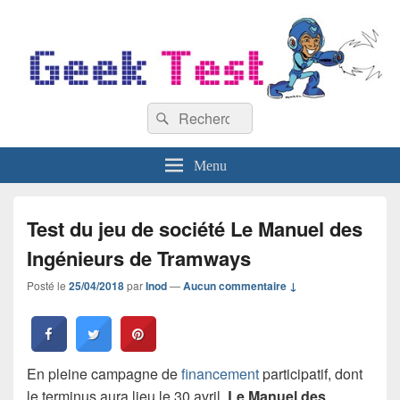
GeekTest
Recherche :
Blog jeux-vidéo et high-tech
Rechercher
Menu
Test du jeu de société Le Manuel des
Ingénieurs de Tramways
Posté le
25/04/2018
par
Inod
—
Aucun commentaire ↓
En pleine campagne de
financement
participatif, dont
le terminus aura lieu le 30 avril,
Le Manuel des