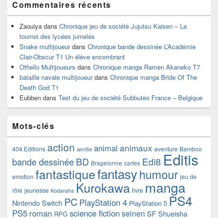
Commentaires récents
Zaouiya
dans
Chronique jeu de société Jujutsu Kaisen – Le
tournoi des lycées jumelés
Snake multijoueur
dans
Chronique bande dessinée L’Académie
Clair-Obscur T1 Un élève encombrant
Othello Multijoueurs
dans
Chronique manga Ramen Akaneko T7
bataille navale multijoueur
dans
Chronique manga Bride Of The
Death God T1
Eubben
dans
Test du jeu de société Subbuteo France – Belgique
Mots-clés
action
animaux
animal
404 Editions
aventure
Bamboo
amitie
Editis
BD
Edi8
bande dessinée
Bragelonne
cartes
fantasy
fantastique
humour
emotion
jeu de
manga
Kurokawa
rôle
jeunesse
livre
Kodansha
PS4
PC
PlayStation 4
Nintendo Switch
PlayStation 5
PS5
roman
science fiction
seinen
SF
Shueisha
RPG