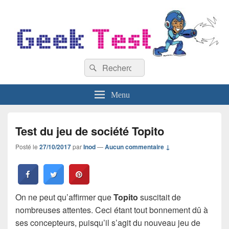
GeekTest
Recherche :
Blog jeux-vidéo et high-tech
Rechercher
Menu
Test du jeu de société Topito
Posté le
27/10/2017
par
Inod
—
Aucun commentaire ↓
On ne peut qu’affirmer que
Topito
suscitait de
nombreuses attentes. Ceci étant tout bonnement dû à
ses concepteurs, puisqu’il s’agit du nouveau jeu de