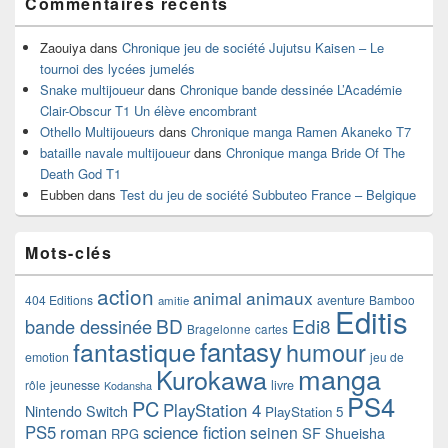
Commentaires récents
Zaouiya
dans
Chronique jeu de société Jujutsu Kaisen – Le
tournoi des lycées jumelés
Snake multijoueur
dans
Chronique bande dessinée L’Académie
Clair-Obscur T1 Un élève encombrant
Othello Multijoueurs
dans
Chronique manga Ramen Akaneko T7
bataille navale multijoueur
dans
Chronique manga Bride Of The
Death God T1
Eubben
dans
Test du jeu de société Subbuteo France – Belgique
Mots-clés
action
animaux
animal
404 Editions
aventure
Bamboo
amitie
Editis
BD
Edi8
bande dessinée
Bragelonne
cartes
fantasy
fantastique
humour
emotion
jeu de
manga
Kurokawa
rôle
jeunesse
livre
Kodansha
PS4
PC
PlayStation 4
Nintendo Switch
PlayStation 5
PS5
roman
science fiction
seinen
SF
Shueisha
RPG