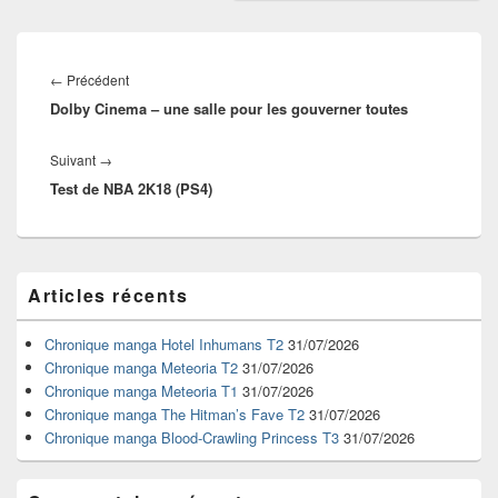
Navigation
de
Article
←
Précédent
l’article
Dolby Cinema – une salle pour les gouverner toutes
précédent :
Article
Suivant
→
Test de NBA 2K18 (PS4)
suivant :
Zone
Articles récents
principale
de
widget
Chronique manga Hotel Inhumans T2
31/07/2026
pour
Chronique manga Meteoria T2
31/07/2026
la
Chronique manga Meteoria T1
31/07/2026
barre
Chronique manga The Hitman’s Fave T2
31/07/2026
latérale
Chronique manga Blood-Crawling Princess T3
31/07/2026