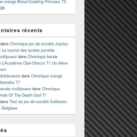
ue manga Blood-Crawling Princess T3
026
taires récents
dans
Chronique jeu de société Jujutsu
 Le tournoi des lycées jumelés
ltijoueur
dans
Chronique bande
e L’Académie Clair-Obscur T1 Un élève
ant
Multijoueurs
dans
Chronique manga
Akaneko T7
 navale multijoueur
dans
Chronique
ride Of The Death God T1
dans
Test du jeu de société Subbuteo
– Belgique
lés