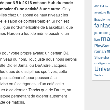
tée par NBA 2K18 est son Hub du mode
404 Edition
imbaler d’une activité à une autre
. On y
aventure
B
elles chez un sportif de haut niveau : les
Bragelonne
 le salon de coiffure/barbier. Si l’on est
fanta
a ligue nord-américaine de Basketball, que
James Harden a tout de même besoin d’un
jeu de rôle
ma
livre
PlayStat
roman
R
 pour votre propre avatar, un certain DJ.
Shueisha
 niveau du nom. Tout juste nous nous serons
stratégie
sur
elle Didier Jamal ou DeAndre Jacques.
Unive
diques de disciplines sportives, cette
Series
aspect scénarisé pour pousser à la
visé en 2 catégories : d’un coté celle
uer à ce dernier. Tandis que de l’autre, on
histoire permettant de digérer autrement
lade de matchs.