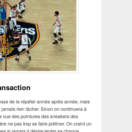
ansaction
sse de le répéter année après année, mais
 jamais rien lâcher. Sinon on continuera à
la vue des pointures des sneakers des
e ne pas trop se faire piétiner. On craint un
 si jamais il désire tenter sa chance.