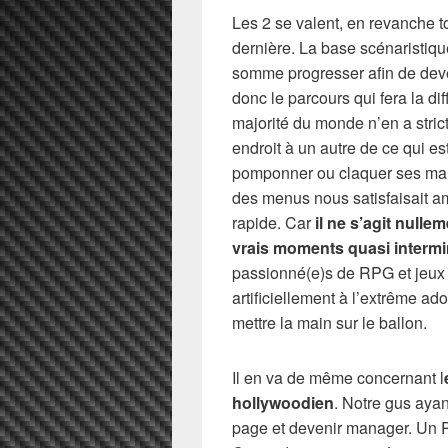
Les 2 se valent, en revanche to
dernière. La base scénaristiq
somme progresser afin de deve
donc le parcours qui fera la dif
majorité du monde n’en a stric
endroit à un autre de ce qui est
pomponner ou claquer ses maig
des menus nous satisfaisait a
rapide. Car
il ne s’agit null
vrais moments quasi intermin
passionné(e)s de RPG et jeux
artificiellement à l’extrême ad
mettre la main sur le ballon.
Il en va de même concernant l
hollywoodien
. Notre gus ayan
page et devenir manager. Un 