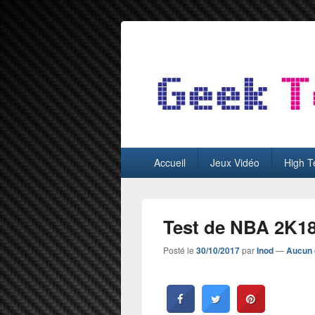
GeekTest
Blog jeux-vidéo et high-tech
Menu
Accueil
Jeux Vidéo
High T
principal
Test de NBA 2K18
Posté le
30/10/2017
par
Inod
—
Aucun 