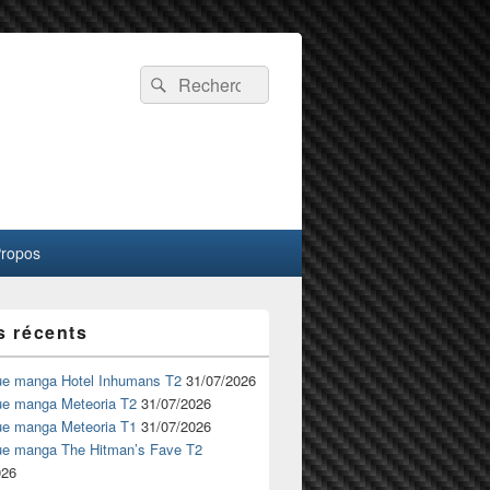
Recherche :
Rechercher
Propos
s récents
ue manga Hotel Inhumans T2
31/07/2026
ue manga Meteoria T2
31/07/2026
ue manga Meteoria T1
31/07/2026
ue manga The Hitman’s Fave T2
026