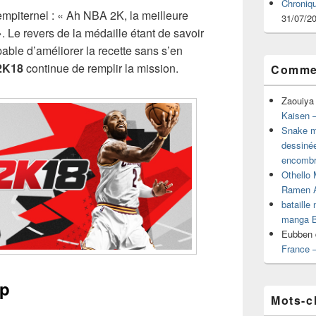
Chroniq
mpiternel : « Ah NBA 2K, la meilleure
31/07/2
. Le revers de la médaille étant de savoir
apable d’améliorer la recette sans s’en
2K18
continue de remplir la mission.
Commen
Zaouiya
Kaisen –
Snake mu
dessiné
encombr
Othello 
Ramen 
bataille
manga B
Eubben
France 
èp
Mots-c