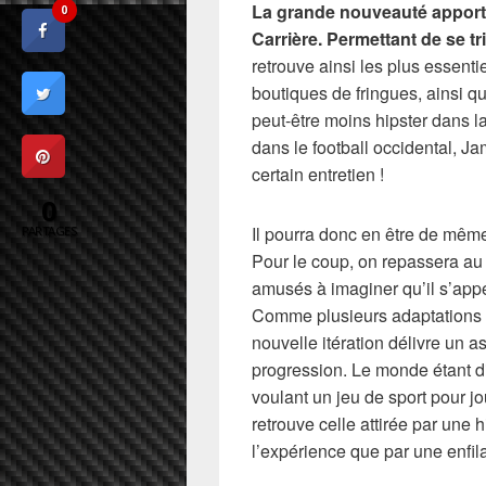
La grande nouveauté appor
0
Carrière. Permettant de se tr
retrouve ainsi les plus essenti
boutiques de fringues, ainsi que
peut-être moins hipster dans l
dans le football occidental, 
certain entretien !
0
Il pourra donc en être de même
PARTAGES
Pour le coup, on repassera au
amusés à imaginer qu’il s’app
Comme plusieurs adaptations lu
nouvelle itération délivre un 
progression. Le monde étant di
voulant un jeu de sport pour jo
retrouve celle attirée par une 
l’expérience que par une enfi