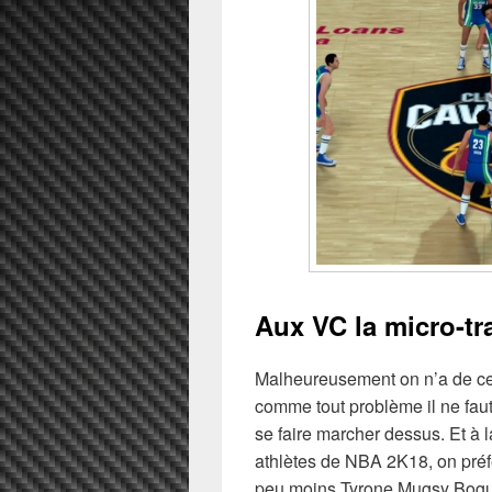
Aux VC la micro-tr
Malheureusement on n’a de ce
comme tout problème il ne faut
se faire marcher dessus. Et à 
athlètes de NBA 2K18, on préfèr
peu moins Tyrone Mugsy Bogues