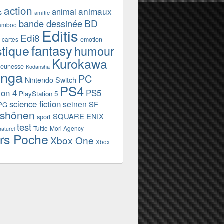
action
animaux
animal
s
amitie
BD
bande dessinée
amboo
Editis
Edi8
emotion
cartes
fantasy
stique
humour
Kurokawa
jeunesse
Kodansha
nga
PC
Nintendo Switch
PS4
ion 4
PS5
PlayStation 5
science fiction
seinen
SF
PG
shônen
SQUARE ENIX
sport
test
Tuttle-Mori Agency
naturel
rs Poche
Xbox One
Xbox