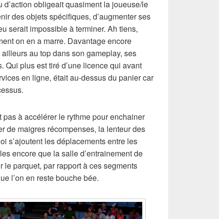
 d’action obligeait quasiment la joueuse/le
tenir des objets spécifiques, d’augmenter ses
 serait impossible à terminer. Ah tiens,
rement on en a marre. Davantage encore
ar ailleurs au top dans son gameplay, ses
Qui plus est tiré d’une licence qui avant
ervices en ligne, était au-dessus du panier car
cessus.
nt pas à accélérer le rythme pour enchainer
er de maigres récompenses, la lenteur des
i s’ajoutent les déplacements entre les
bles encore que la salle d’entrainement de
sur le parquet, par rapport à ces segments
que l’on en reste bouche bée.