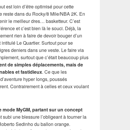
ut est loin d’être optimisé pour cette
ue reste dans du Rocky/8 Mile/NBA 2K. En
nir le meilleur dres… basketteur. C’est
férence et c’est bien là le souci. Déjà, la
tement rien à faire de devoir bouger d’un
 intitulé Le Quartier. Surtout pour se
res deniers dans une veste. Le faire via
mplement, surtout que c’était beaucoup plus
ement de simples déplacements, mais de
ables et fastidieux
. Ce que les
 d’aventure hyper longs, poussés
orent. Contrairement à celles et ceux voulant
e mode MyGM, partant sur un concept
t subi une blessure l’obligeant à tourner la
Roberto Sedinho du ballon orange.