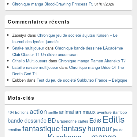
Chronique manga Blood-Crawling Princess T3
31/07/2026
Commentaires récents
Zaouiya
dans
Chronique jeu de société Jujutsu Kaisen – Le
tournoi des lycées jumelés
Snake multijoueur
dans
Chronique bande dessinée L’Académie
Clair-Obscur T1 Un élève encombrant
Othello Multijoueurs
dans
Chronique manga Ramen Akaneko T7
bataille navale multijoueur
dans
Chronique manga Bride Of The
Death God T1
Eubben
dans
Test du jeu de société Subbuteo France – Belgique
Mots-clés
action
animaux
animal
404 Editions
aventure
Bamboo
amitie
Editis
BD
Edi8
bande dessinée
Bragelonne
cartes
fantasy
fantastique
humour
emotion
jeu de
manga
Kurokawa