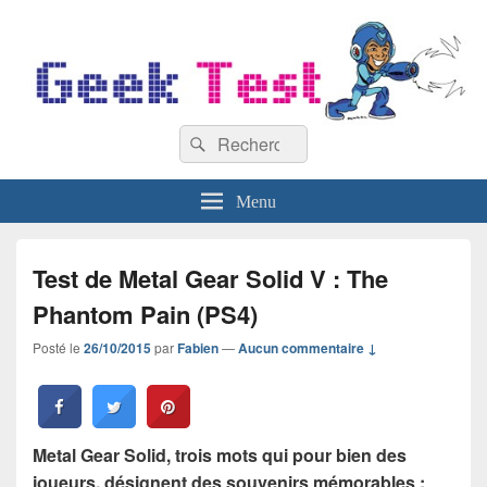
GeekTest
Recherche :
Blog jeux-vidéo et high-tech
Rechercher
Menu
Test de Metal Gear Solid V : The
Phantom Pain (PS4)
Posté le
26/10/2015
par
Fabien
—
Aucun commentaire ↓
Metal Gear Solid, trois mots qui pour bien des
joueurs, désignent des souvenirs mémorables :