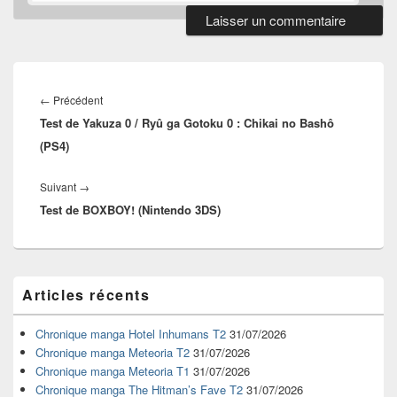
Navigation
de
Article
←
Précédent
l’article
Test de Yakuza 0 / Ryû ga Gotoku 0 : Chikai no Bashô
précédent :
(PS4)
Article
Suivant
→
Test de BOXBOY! (Nintendo 3DS)
suivant :
Zone
Articles récents
principale
de
widget
Chronique manga Hotel Inhumans T2
31/07/2026
pour
Chronique manga Meteoria T2
31/07/2026
la
Chronique manga Meteoria T1
31/07/2026
barre
Chronique manga The Hitman’s Fave T2
31/07/2026
latérale