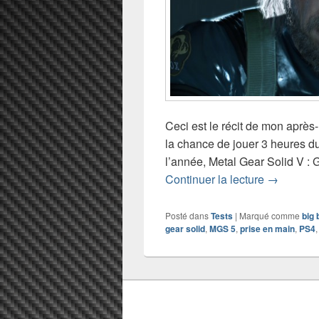
Ceci est le récit de mon après-
la chance de jouer 3 heures du
l’année, Metal Gear Solid V :
J’ai joué 
Continuer la lecture
→
Posté dans
Tests
|
Marqué comme
big 
gear solid
,
MGS 5
,
prise en main
,
PS4