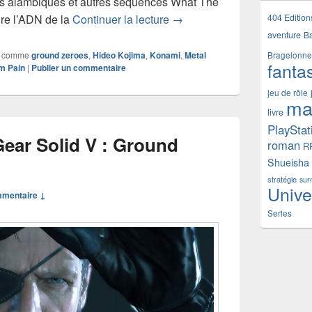
os alambiqués et autres séquences What The
Test de Metal Gear Solid V 
404 Edition
ire l’ADN de la
Continuer la lecture
→
aventure
B
 comme
ground zeroes
,
Hideo Kojima
,
Konami
,
Metal
Bragelonne
fanta
m Pain
|
Publier un commentaire
jeu de rôle
ma
livre
PlayStat
 Gear Solid V : Ground
roman
R
Shueisha
stratégie
sur
Unive
mmentaire ↓
Series