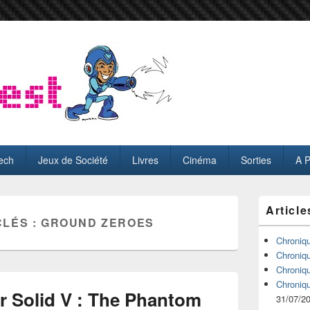
ech
Jeux de Société
Livres
Cinéma
Sorties
A 
Zone
Article
principale
CLÉS :
GROUND ZEROES
de
widget
Chroniq
pour
Chroniq
la
Chroniq
barre
Chroniq
latérale
r Solid V : The Phantom
31/07/2