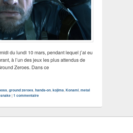
midi du lundi 10 mars, pendant lequel j’ai eu
rant, à l’un des jeux les plus attendus de
 Ground Zeroes. Dans ce
à Metal Gear Solid V : Ground Zeroes (no spoil)
boss
,
ground zeroes
,
hands-on
,
kojima
,
Konami
,
metal
,
snake
|
1
commentaire