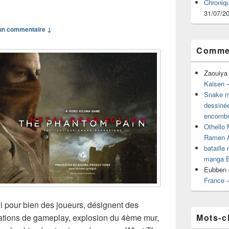
Chroniq
31/07/2
n commentaire ↓
Commen
Zaouiya
Kaisen –
Snake mu
dessiné
encombr
Othello 
Ramen 
bataille
manga B
Eubben
France 
ui pour bien des joueurs, désignent des
Mots-c
ations de gameplay, explosion du 4ème mur,