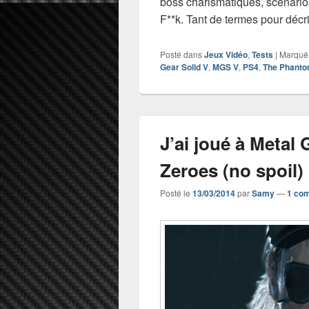
boss charismatiques, scénari
F**k. Tant de termes pour décr
Posté dans
Jeux Vidéo
,
Tests
|
Marqué
Gear Solid V
,
MGS V
,
PS4
,
The Phanto
J’ai joué à Metal
Zeroes (no spoil)
Posté le
13/03/2014
par
Samy
—
1 co