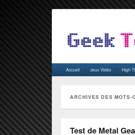
GeekTest
Blog jeux-vidéo et high-tech
Menu
Accueil
Jeux Vidéo
High T
principal
ARCHIVES DES MOTS-
Test de Metal Gea