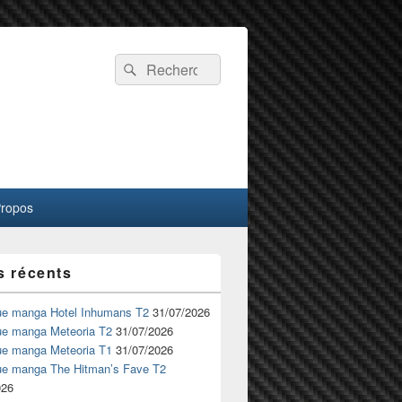
Recherche :
Rechercher
Propos
s récents
ue manga Hotel Inhumans T2
31/07/2026
ue manga Meteoria T2
31/07/2026
ue manga Meteoria T1
31/07/2026
ue manga The Hitman’s Fave T2
026