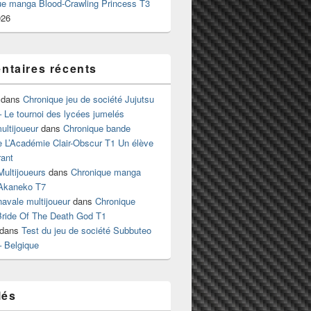
ue manga Blood-Crawling Princess T3
026
taires récents
dans
Chronique jeu de société Jujutsu
 Le tournoi des lycées jumelés
ltijoueur
dans
Chronique bande
e L’Académie Clair-Obscur T1 Un élève
ant
Multijoueurs
dans
Chronique manga
Akaneko T7
 navale multijoueur
dans
Chronique
ride Of The Death God T1
dans
Test du jeu de société Subbuteo
– Belgique
lés