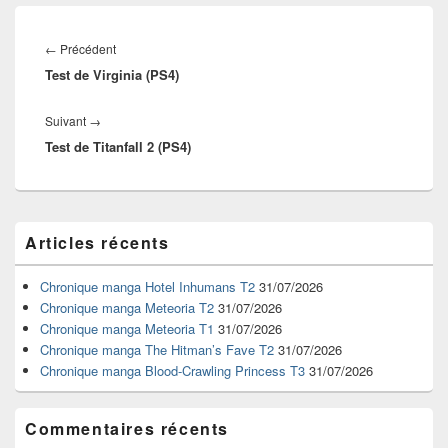
Navigation
de
Article
←
Précédent
l’article
Test de Virginia (PS4)
précédent :
Article
Suivant
→
Test de Titanfall 2 (PS4)
suivant :
Zone
Articles récents
principale
de
widget
Chronique manga Hotel Inhumans T2
31/07/2026
pour
Chronique manga Meteoria T2
31/07/2026
la
Chronique manga Meteoria T1
31/07/2026
barre
Chronique manga The Hitman’s Fave T2
31/07/2026
latérale
Chronique manga Blood-Crawling Princess T3
31/07/2026
Commentaires récents