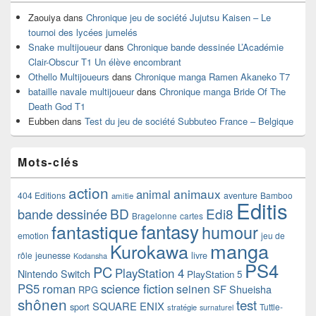
Zaouiya
dans
Chronique jeu de société Jujutsu Kaisen – Le
tournoi des lycées jumelés
Snake multijoueur
dans
Chronique bande dessinée L’Académie
Clair-Obscur T1 Un élève encombrant
Othello Multijoueurs
dans
Chronique manga Ramen Akaneko T7
bataille navale multijoueur
dans
Chronique manga Bride Of The
Death God T1
Eubben
dans
Test du jeu de société Subbuteo France – Belgique
Mots-clés
action
animaux
animal
404 Editions
aventure
Bamboo
amitie
Editis
BD
Edi8
bande dessinée
Bragelonne
cartes
fantasy
fantastique
humour
emotion
jeu de
manga
Kurokawa
rôle
jeunesse
livre
Kodansha
PS4
PC
PlayStation 4
Nintendo Switch
PlayStation 5
PS5
roman
science fiction
seinen
SF
Shueisha
RPG
shônen
test
SQUARE ENIX
sport
Tuttle-
stratégie
surnaturel