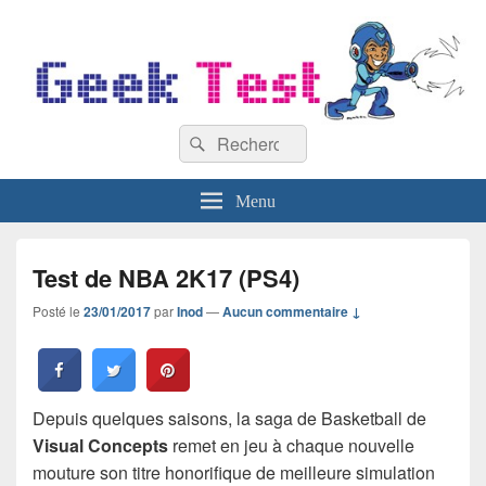
GeekTest
Recherche :
Blog jeux-vidéo et high-tech
Rechercher
Menu
Test de NBA 2K17 (PS4)
Posté le
23/01/2017
par
Inod
—
Aucun commentaire ↓
Depuis quelques saisons, la saga de Basketball de
Visual Concepts
remet en jeu à chaque nouvelle
mouture son titre honorifique de meilleure simulation