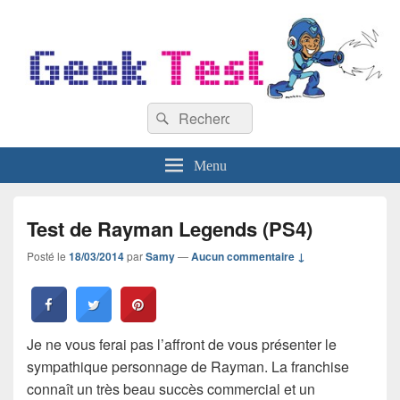
GeekTest
Recherche :
Blog jeux-vidéo et high-tech
Rechercher
Menu
Test de Rayman Legends (PS4)
Posté le
18/03/2014
par
Samy
—
Aucun commentaire ↓
Je ne vous ferai pas l’affront de vous présenter le
sympathique personnage de Rayman. La franchise
connaît un très beau succès commercial et un