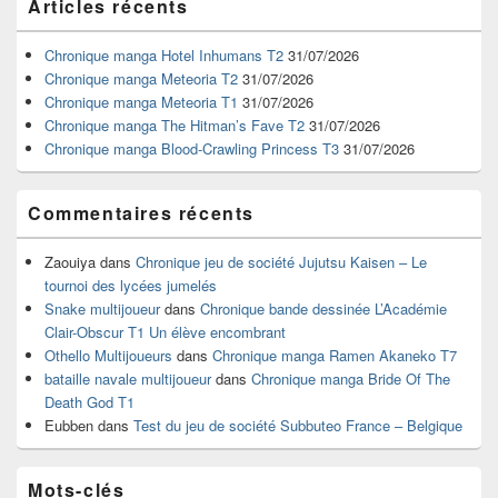
Articles récents
principale
de
widget
Chronique manga Hotel Inhumans T2
31/07/2026
pour
Chronique manga Meteoria T2
31/07/2026
la
Chronique manga Meteoria T1
31/07/2026
barre
Chronique manga The Hitman’s Fave T2
31/07/2026
latérale
Chronique manga Blood-Crawling Princess T3
31/07/2026
Commentaires récents
Zaouiya
dans
Chronique jeu de société Jujutsu Kaisen – Le
tournoi des lycées jumelés
Snake multijoueur
dans
Chronique bande dessinée L’Académie
Clair-Obscur T1 Un élève encombrant
Othello Multijoueurs
dans
Chronique manga Ramen Akaneko T7
bataille navale multijoueur
dans
Chronique manga Bride Of The
Death God T1
Eubben
dans
Test du jeu de société Subbuteo France – Belgique
Mots-clés