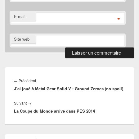
E-mail
*
Site web
Navigation
de
Article
←
Précédent
l’article
J’ai joué à Metal Gear Solid V : Ground Zeroes (no spoil)
précédent :
Article
Suivant
→
La Coupe du Monde arrive dans PES 2014
suivant :
Zone