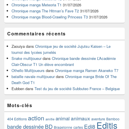
la
Chronique manga Meteoria T1
31/07/2026
barre
Chronique manga The Hitman’s Fave T2
31/07/2026
latérale
Chronique manga Blood-Crawling Princess T3
31/07/2026
Commentaires récents
Zaouiya
dans
Chronique jeu de société Jujutsu Kaisen – Le
tournoi des lycées jumelés
Snake multijoueur
dans
Chronique bande dessinée L’Académie
Clair-Obscur T1 Un élève encombrant
Othello Multijoueurs
dans
Chronique manga Ramen Akaneko T7
bataille navale multijoueur
dans
Chronique manga Bride Of The
Death God T1
Eubben
dans
Test du jeu de société Subbuteo France – Belgique
Mots-clés
action
animaux
animal
404 Editions
aventure
Bamboo
amitie
Editis
BD
Edi8
bande dessinée
Bragelonne
cartes