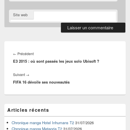
Site web
Navigation
de
Article
←
Précédent
l’article
E3 2015 : où sont passés les jeux solo Ubisoft ?
précédent :
Article
Suivant
→
FIFA 16 dévoile ses nouveautés
suivant :
Zone
Articles récents
principale
de
widget
Chronique manga Hotel Inhumans T2
31/07/2026
pour
Chronique manga Meteoria T2
31/07/2026