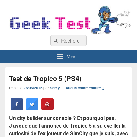
GeekTest
Recherche :
Blog jeux-vidéo et high-tech
Rechercher
Menu
Test de Tropico 5 (PS4)
Posté le
26/06/2015
par
Samy
—
Aucun commentaire ↓
Un city builder sur console ? Et pourquoi pas.
J’avoue que l’annonce de Tropico 5 a su éveiller la
curiosité de l’ex joueur de SimCity que je suis, avec