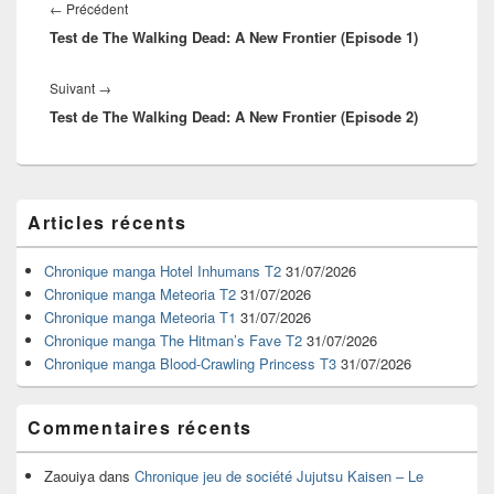
de
Article
←
Précédent
l’article
Test de The Walking Dead: A New Frontier (Episode 1)
précédent :
Article
Suivant
→
Test de The Walking Dead: A New Frontier (Episode 2)
suivant :
Zone
Articles récents
principale
de
widget
Chronique manga Hotel Inhumans T2
31/07/2026
pour
Chronique manga Meteoria T2
31/07/2026
la
Chronique manga Meteoria T1
31/07/2026
barre
Chronique manga The Hitman’s Fave T2
31/07/2026
latérale
Chronique manga Blood-Crawling Princess T3
31/07/2026
Commentaires récents
Zaouiya
dans
Chronique jeu de société Jujutsu Kaisen – Le