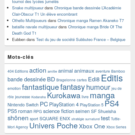
tournoi des lycées jumelés
Snake multijoueur
dans
Chronique bande dessinée L’Académie
Clair-Obscur T1 Un élève encombrant
Othello Multijoueurs
dans
Chronique manga Ramen Akaneko T7
bataille navale multijoueur
dans
Chronique manga Bride Of The
Death God T1
Eubben
dans
Test du jeu de société Subbuteo France – Belgique
Mots-clés
action
animaux
animal
404 Editions
aventure
Bamboo
amitie
Editis
BD
Edi8
bande dessinée
Bragelonne
cartes
fantasy
fantastique
humour
emotion
jeu de
manga
Kurokawa
rôle
jeunesse
livre
Kodansha
PS4
PC
PlayStation 4
Nintendo Switch
PlayStation 5
PS5
roman
science fiction
seinen
SF
Shueisha
RPG
shônen
test
SQUARE ENIX
sport
Tuttle-
stratégie
surnaturel
Univers Poche
Xbox One
Mori Agency
Xbox Series