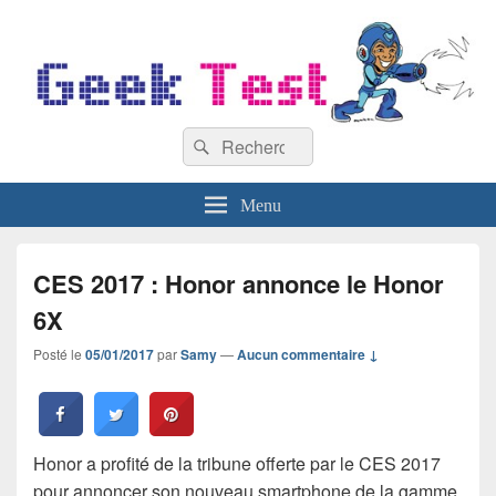
GeekTest
Recherche :
Blog jeux-vidéo et high-tech
Rechercher
Menu
CES 2017 : Honor annonce le Honor
6X
Posté le
05/01/2017
par
Samy
—
Aucun commentaire ↓
Honor a profité de la tribune offerte par le CES 2017
pour annoncer son nouveau smartphone de la gamme