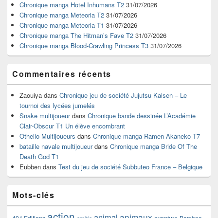
widget
Chronique manga Hotel Inhumans T2
31/07/2026
pour
Chronique manga Meteoria T2
31/07/2026
la
Chronique manga Meteoria T1
31/07/2026
barre
Chronique manga The Hitman’s Fave T2
31/07/2026
latérale
Chronique manga Blood-Crawling Princess T3
31/07/2026
Commentaires récents
Zaouiya
dans
Chronique jeu de société Jujutsu Kaisen – Le
tournoi des lycées jumelés
Snake multijoueur
dans
Chronique bande dessinée L’Académie
Clair-Obscur T1 Un élève encombrant
Othello Multijoueurs
dans
Chronique manga Ramen Akaneko T7
bataille navale multijoueur
dans
Chronique manga Bride Of The
Death God T1
Eubben
dans
Test du jeu de société Subbuteo France – Belgique
Mots-clés
action
animaux
animal
404 Editions
Bamboo