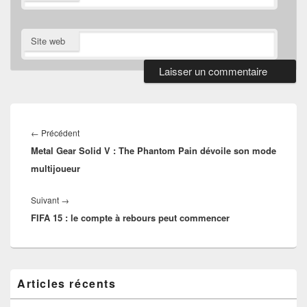
Site web
Navigation
de
Article
←
Précédent
l’article
Metal Gear Solid V : The Phantom Pain dévoile son mode
précédent :
multijoueur
Article
Suivant
→
FIFA 15 : le compte à rebours peut commencer
suivant :
Zone
Articles récents
principale
de