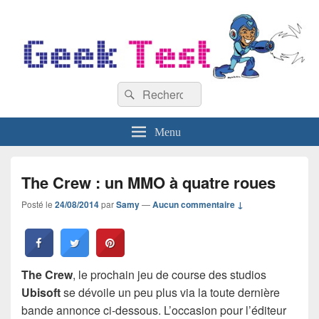
GeekTest
Recherche :
Blog jeux-vidéo et high-tech
Rechercher
Menu
The Crew : un MMO à quatre roues
Posté le
24/08/2014
par
Samy
—
Aucun commentaire ↓
The Crew
, le prochain jeu de course des studios
Ubisoft
se dévoile un peu plus via la toute dernière
bande annonce ci-dessous. L’occasion pour l’éditeur