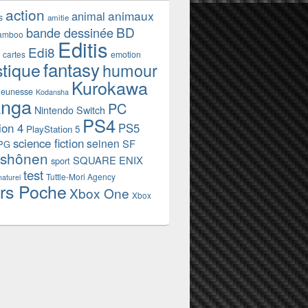
action
animaux
animal
s
amitie
BD
bande dessinée
amboo
Editis
Edi8
emotion
cartes
fantasy
stique
humour
Kurokawa
jeunesse
Kodansha
nga
PC
Nintendo Switch
PS4
ion 4
PS5
PlayStation 5
science fiction
seinen
SF
PG
shônen
SQUARE ENIX
sport
test
Tuttle-Mori Agency
naturel
rs Poche
Xbox One
Xbox