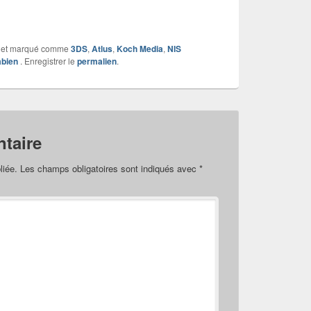
et marqué comme
3DS
,
Atlus
,
Koch Media
,
NIS
abien
. Enregistrer le
permalien
.
taire
liée.
Les champs obligatoires sont indiqués avec
*