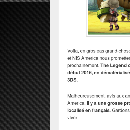
Voila, en gros pas grand-chos
et NIS America nous promettent 
prochainement.
The Legend o
début 2016, en dématérialis
3DS
.
Malheureusement, avis aux ang
America,
il y a une grosse pr
localisé en français
. Gardons 
vivre…