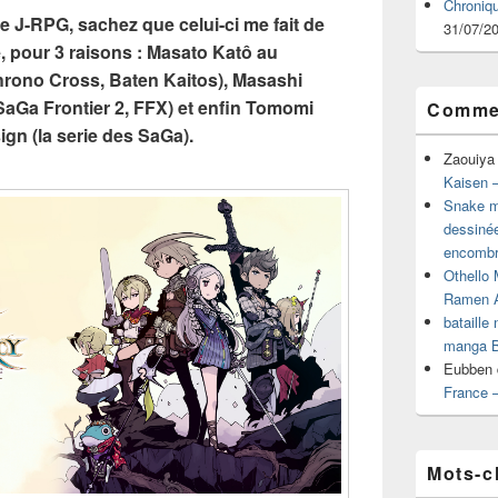
Chroniq
 J-RPG, sachez que celui-ci me fait de
31/07/2
, pour 3 raisons : Masato Katô au
hrono Cross, Baten Kaitos), Masashi
aGa Frontier 2, FFX) et enfin Tomomi
Commen
gn (la serie des SaGa).
Zaouiya
Kaisen –
Snake mu
dessiné
encombr
Othello 
Ramen 
bataille
manga B
Eubben
France 
Mots-c