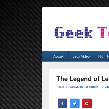
GeekTest
Blog jeux-vidéo et high-tech
Menu
Accueil
Jeux Vidéo
High T
principal
The Legend of Leg
Posté le
10/08/2015
par
Fabien
—
Aucu