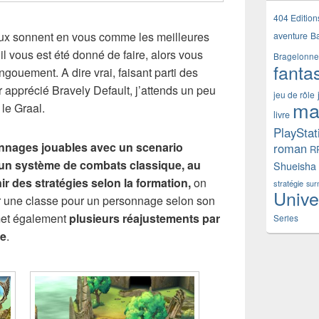
404 Edition
 jeux sonnent en vous comme les meilleures
aventure
B
l vous est été donné de faire, alors vous
Bragelonne
fanta
ouement. A dire vrai, faisant parti des
 apprécié Bravely Default, j’attends un peu
jeu de rôle
ma
le Graal.
livre
PlayStat
nnages jouables avec un scenario
roman
R
 un système de combats classique, au
Shueisha
nir des stratégies selon la formation,
on
stratégie
sur
Unive
ir une classe pour un personnage selon son
met également
plusieurs réajustements par
Series
se
.