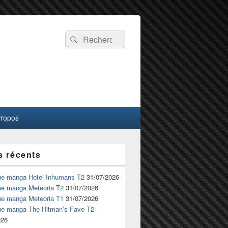
Recherche :
Rechercher
Propos
s récents
ue manga Hotel Inhumans T2
31/07/2026
ue manga Meteoria T2
31/07/2026
ue manga Meteoria T1
31/07/2026
ue manga The Hitman’s Fave T2
026