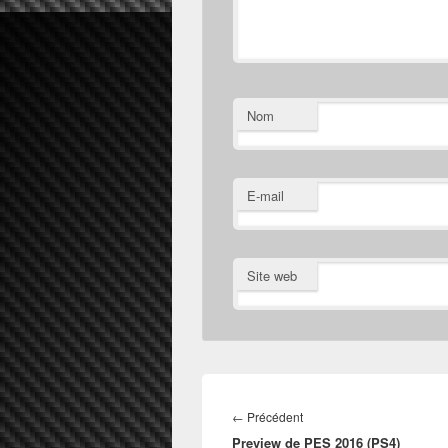
Nom
E-mail
Site web
Navigation
de
Article
←
Précédent
l’article
Preview de PES 2016 (PS4)
précédent :