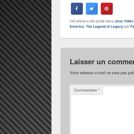
Cet article a été posté dans
Jeux Vidéo
America
,
The Legend of Legacy
par
F
Laisser un commen
Votre adresse e-mail ne sera pas pub
Commentaire
*