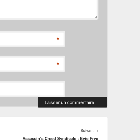
*
*
Article
Suivant
→
Assassin’s Creed Syndicate : Evie Frye
suivant :