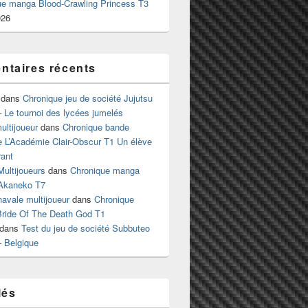
ue manga Blood-Crawling Princess T3
026
taires récents
dans
Chronique jeu de société Jujutsu
 Le tournoi des lycées jumelés
ltijoueur
dans
Chronique bande
e L’Académie Clair-Obscur T1 Un élève
ant
Multijoueurs
dans
Chronique manga
Akaneko T7
 navale multijoueur
dans
Chronique
ride Of The Death God T1
dans
Test du jeu de société Subbuteo
– Belgique
lés