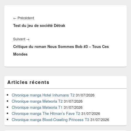
Navigation
de
Article
←
Précédent
l’article
Test du jeu de société Détrak
précédent :
Article
Suivant
→
Critique du roman Nous Sommes Bob #3 – Tous Ces
suivant :
Mondes
Zone
Articles récents
principale
de
widget
Chronique manga Hotel Inhumans T2
31/07/2026
pour
Chronique manga Meteoria T2
31/07/2026
la
Chronique manga Meteoria T1
31/07/2026
barre
Chronique manga The Hitman’s Fave T2
31/07/2026
latérale
Chronique manga Blood-Crawling Princess T3
31/07/2026