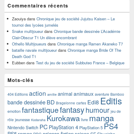
Commentaires récents
Zaouiya
dans
Chronique jeu de société Jujutsu Kaisen – Le
tournoi des lycées jumelés
Snake multijoueur
dans
Chronique bande dessinée L’Académie
Clair-Obscur T1 Un élève encombrant
Othello Multijoueurs
dans
Chronique manga Ramen Akaneko T7
bataille navale multijoueur
dans
Chronique manga Bride Of The
Death God T1
Eubben
dans
Test du jeu de société Subbuteo France – Belgique
Mots-clés
action
animaux
animal
404 Editions
aventure
Bamboo
amitie
Editis
BD
Edi8
bande dessinée
Bragelonne
cartes
fantasy
fantastique
humour
emotion
jeu de
manga
Kurokawa
rôle
jeunesse
livre
Kodansha
PS4
PC
PlayStation 4
Nintendo Switch
PlayStation 5
PS5
roman
science fiction
seinen
SF