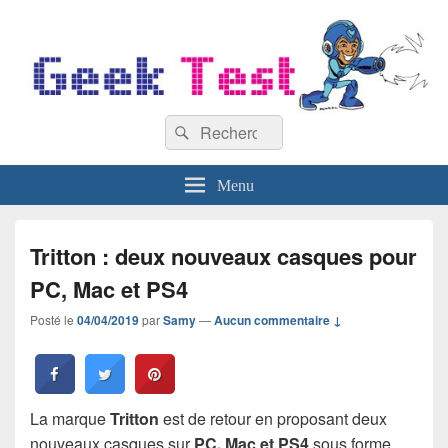
GeekTest
Recherche :
Blog jeux-vidéo et high-tech
Rechercher
Menu
Tritton : deux nouveaux casques pour
PC, Mac et PS4
Posté le
04/04/2019
par
Samy
—
Aucun commentaire ↓
La marque
Tritton
est de retour en proposant deux
nouveaux casques sur
PC, Mac et PS4
sous forme