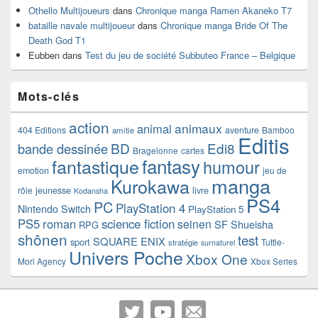
Othello Multijoueurs
dans
Chronique manga Ramen Akaneko T7
bataille navale multijoueur
dans
Chronique manga Bride Of The
Death God T1
Eubben
dans
Test du jeu de société Subbuteo France – Belgique
Mots-clés
action
animaux
animal
404 Editions
aventure
Bamboo
amitie
Editis
BD
Edi8
bande dessinée
Bragelonne
cartes
fantasy
fantastique
humour
emotion
jeu de
manga
Kurokawa
rôle
jeunesse
livre
Kodansha
PS4
PC
PlayStation 4
Nintendo Switch
PlayStation 5
PS5
roman
science fiction
seinen
SF
Shueisha
RPG
shônen
test
SQUARE ENIX
sport
Tuttle-
stratégie
surnaturel
Univers Poche
Xbox One
Mori Agency
Xbox Series