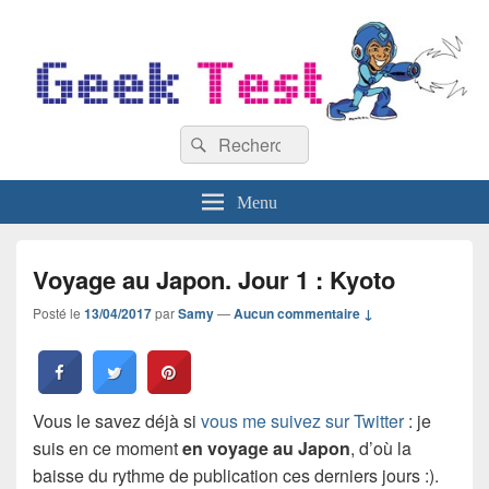
GeekTest
Recherche :
Blog jeux-vidéo et high-tech
Rechercher
Menu
Voyage au Japon. Jour 1 : Kyoto
Posté le
13/04/2017
par
Samy
—
Aucun commentaire ↓
Vous le savez déjà si
vous me suivez sur Twitter
: je
suis en ce moment
en voyage au Japon
, d’où la
baisse du rythme de publication ces derniers jours :).