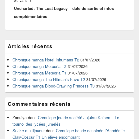
Article
Suivant
→
Uncharted: The Lost Legacy – date de sortie et infos
suivant :
complémentaires
Zone
Articles récents
principale
de
widget
Chronique manga Hotel Inhumans T2
31/07/2026
pour
Chronique manga Meteoria T2
31/07/2026
la
Chronique manga Meteoria T1
31/07/2026
barre
Chronique manga The Hitman’s Fave T2
31/07/2026
latérale
Chronique manga Blood-Crawling Princess T3
31/07/2026
Commentaires récents
Zaouiya
dans
Chronique jeu de société Jujutsu Kaisen – Le
tournoi des lycées jumelés
Snake multijoueur
dans
Chronique bande dessinée L’Académie
Clair-Obscur T1 Un élève encombrant