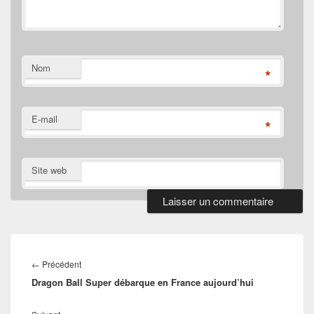
Nom
*
E-mail
*
Site web
Navigation
de
Article
←
Précédent
l’article
Dragon Ball Super débarque en France aujourd’hui
précédent :