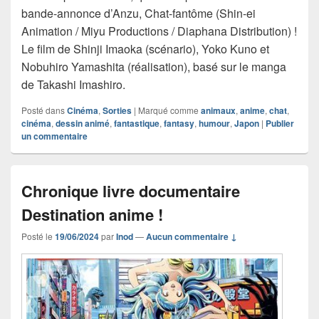
bande-annonce d’Anzu, Chat-fantôme (Shin-ei
Animation / Miyu Productions / Diaphana Distribution) !
Le film de Shinji Imaoka (scénario), Yoko Kuno et
Nobuhiro Yamashita (réalisation), basé sur le manga
de Takashi Imashiro.
Posté dans
Cinéma
,
Sorties
|
Marqué comme
animaux
,
anime
,
chat
,
cinéma
,
dessin animé
,
fantastique
,
fantasy
,
humour
,
Japon
|
Publier
un commentaire
Chronique livre documentaire
Destination anime !
Posté le
19/06/2024
par
Inod
—
Aucun commentaire ↓