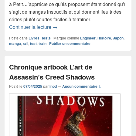
à Petit. J’apprécie ce qu’ils proposent étant donné qu’il
s’agit de mangas instructifs et qui donnent lieu à des
séries plutôt courtes faciles à terminer.
Engineer – À la conquête du Rail : déc
Continuer la lecture
→
Posté dans
Livres
,
Tests
|
Marqué comme
Engineer
,
Histoire
,
Japon
,
manga
,
rail
,
test
,
train
|
Publier un commentaire
Chronique artbook L’art de
Assassin’s Creed Shadows
Posté le
07/04/2025
par
Inod
—
Aucun commentaire ↓