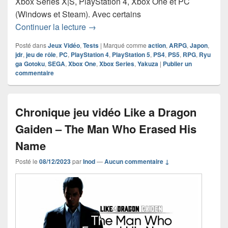
Xbox Series X|S, PlayStation 4, Xbox One et PC
(Windows et Steam). Avec certains
Chronique jeu vidéo Like a Dragon – In
Continuer la lecture
→
Posté dans
Jeux Vidéo
,
Tests
|
Marqué comme
action
,
ARPG
,
Japon
,
jdr
,
jeu de rôle
,
PC
,
PlayStation 4
,
PlayStation 5
,
PS4
,
PS5
,
RPG
,
Ryu
ga Gotoku
,
SEGA
,
Xbox One
,
Xbox Series
,
Yakuza
|
Publier un
commentaire
Chronique jeu vidéo Like a Dragon
Gaiden – The Man Who Erased His
Name
Posté le
08/12/2023
par
Inod
—
Aucun commentaire ↓