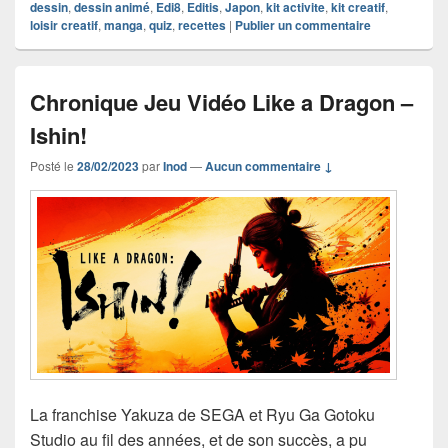
dessin
,
dessin animé
,
Edi8
,
Editis
,
Japon
,
kit activite
,
kit creatif
,
loisir creatif
,
manga
,
quiz
,
recettes
|
Publier un commentaire
Chronique Jeu Vidéo Like a Dragon –
Ishin!
Posté le
28/02/2023
par
Inod
—
Aucun commentaire ↓
La franchise Yakuza de SEGA et Ryu Ga Gotoku
Studio au fil des années, et de son succès, a pu