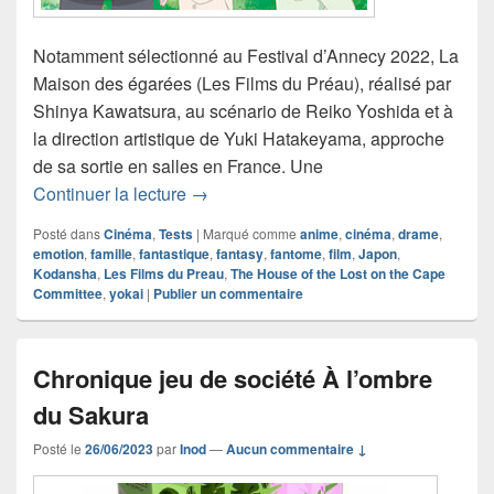
Notamment sélectionné au Festival d’Annecy 2022, La
Maison des égarées (Les Films du Préau), réalisé par
Shinya Kawatsura, au scénario de Reiko Yoshida et à
la direction artistique de Yuki Hatakeyama, approche
de sa sortie en salles en France. Une
Chronique film La Maison des égarées
Continuer la lecture
→
Posté dans
Cinéma
,
Tests
|
Marqué comme
anime
,
cinéma
,
drame
,
emotion
,
famille
,
fantastique
,
fantasy
,
fantome
,
film
,
Japon
,
Kodansha
,
Les Films du Preau
,
The House of the Lost on the Cape
Committee
,
yokai
|
Publier un commentaire
Chronique jeu de société À l’ombre
du Sakura
Posté le
26/06/2023
par
Inod
—
Aucun commentaire ↓