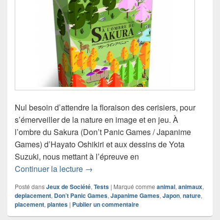
Nul besoin d’attendre la floraison des cerisiers, pour
s’émerveiller de la nature en image et en jeu. À
l’ombre du Sakura (Don’t Panic Games / Japanime
Games) d’Hayato Oshikiri et aux dessins de Yota
Suzuki, nous mettant à l’épreuve en
Chronique jeu de société À l’ombre du
Continuer la lecture
→
Posté dans
Jeux de Société
,
Tests
|
Marqué comme
animal
,
animaux
,
deplacement
,
Don’t Panic Games
,
Japanime Games
,
Japon
,
nature
,
placement
,
plantes
|
Publier un commentaire