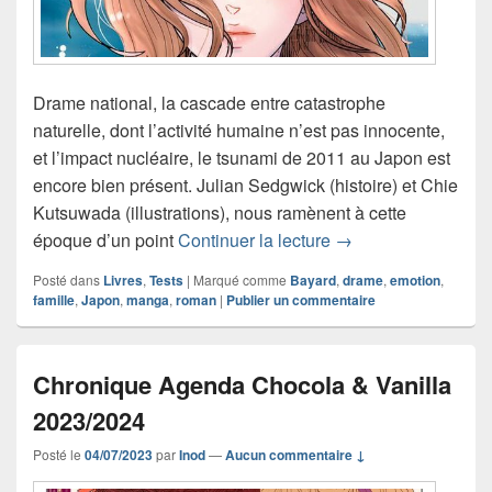
Drame national, la cascade entre catastrophe
naturelle, dont l’activité humaine n’est pas innocente,
et l’impact nucléaire, le tsunami de 2011 au Japon est
encore bien présent. Julian Sedgwick (histoire) et Chie
Kutsuwada (illustrations), nous ramènent à cette
Chronique roman Ts
époque d’un point
Continuer la lecture
→
Posté dans
Livres
,
Tests
|
Marqué comme
Bayard
,
drame
,
emotion
,
famille
,
Japon
,
manga
,
roman
|
Publier un commentaire
Chronique Agenda Chocola & Vanilla
2023/2024
Posté le
04/07/2023
par
Inod
—
Aucun commentaire ↓