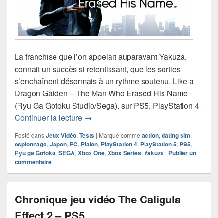
La franchise que l’on appelait auparavant Yakuza,
connait un succès si retentissant, que les sorties
s’enchaînent désormais à un rythme soutenu. Like a
Dragon Gaiden – The Man Who Erased His Name
(Ryu Ga Gotoku Studio/Sega), sur PS5, PlayStation 4,
Chronique jeu vidéo Like a Dragon G
Continuer la lecture
→
Posté dans
Jeux Vidéo
,
Tests
|
Marqué comme
action
,
dating sim
,
espionnage
,
Japon
,
PC
,
Plaion
,
PlayStation 4
,
PlayStation 5
,
PS5
,
Ryu ga Gotoku
,
SEGA
,
Xbox One
,
Xbox Series
,
Yakuza
|
Publier un
commentaire
Chronique jeu vidéo The Caligula
Effect 2 – PS5