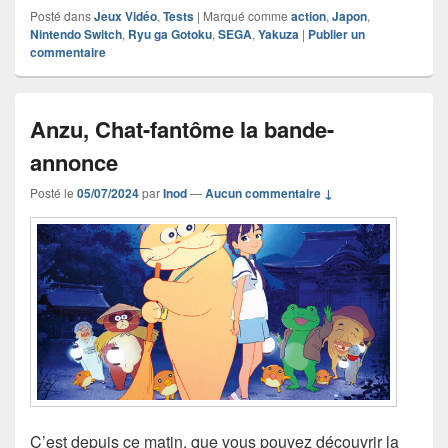
Posté dans
Jeux Vidéo
,
Tests
|
Marqué comme
action
,
Japon
,
Nintendo Switch
,
Ryu ga Gotoku
,
SEGA
,
Yakuza
|
Publier un
commentaire
Anzu, Chat-fantôme la bande-
annonce
Posté le
05/07/2024
par
Inod
—
Aucun commentaire ↓
C’est depuis ce matin, que vous pouvez découvrir la