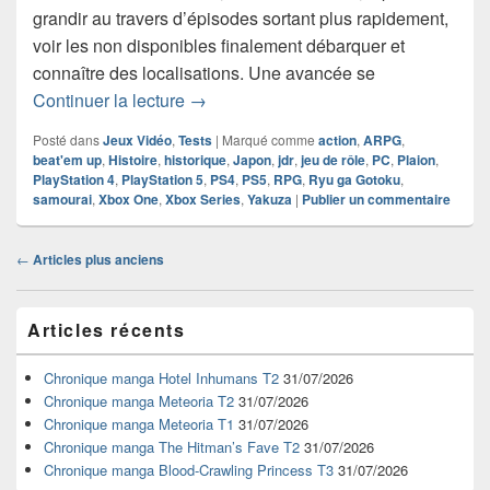
grandir au travers d’épisodes sortant plus rapidement,
voir les non disponibles finalement débarquer et
connaître des localisations. Une avancée se
Chronique Jeu Vidéo Like a Dragon – I
Continuer la lecture
→
Posté dans
Jeux Vidéo
,
Tests
|
Marqué comme
action
,
ARPG
,
beat'em up
,
Histoire
,
historique
,
Japon
,
jdr
,
jeu de rôle
,
PC
,
Plaion
,
PlayStation 4
,
PlayStation 5
,
PS4
,
PS5
,
RPG
,
Ryu ga Gotoku
,
samourai
,
Xbox One
,
Xbox Series
,
Yakuza
|
Publier un commentaire
Navigation
←
Articles plus anciens
dans
les
Zone
articles
Articles récents
principale
de
widget
Chronique manga Hotel Inhumans T2
31/07/2026
pour
Chronique manga Meteoria T2
31/07/2026
la
Chronique manga Meteoria T1
31/07/2026
barre
Chronique manga The Hitman’s Fave T2
31/07/2026
latérale
Chronique manga Blood-Crawling Princess T3
31/07/2026