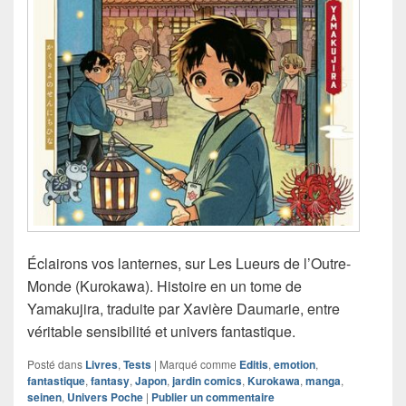
Éclairons vos lanternes, sur Les Lueurs de l’Outre-
Monde (Kurokawa). Histoire en un tome de
Yamakujira, traduite par Xavière Daumarie, entre
véritable sensibilité et univers fantastique.
Posté dans
Livres
,
Tests
|
Marqué comme
Editis
,
emotion
,
fantastique
,
fantasy
,
Japon
,
jardin comics
,
Kurokawa
,
manga
,
seinen
,
Univers Poche
|
Publier un commentaire