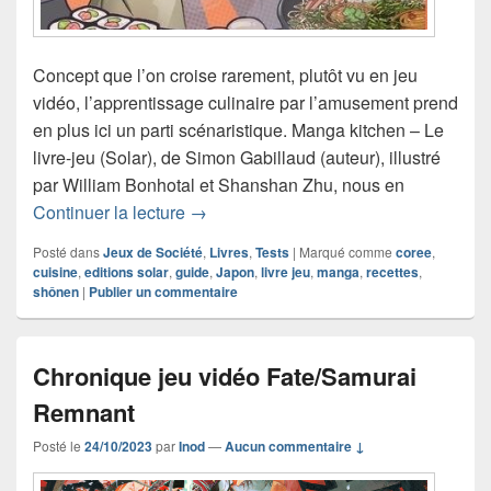
Concept que l’on croise rarement, plutôt vu en jeu
vidéo, l’apprentissage culinaire par l’amusement prend
en plus ici un parti scénaristique. Manga kitchen – Le
livre-jeu (Solar), de Simon Gabillaud (auteur), illustré
par William Bonhotal et Shanshan Zhu, nous en
Chronique livre cuisine Manga kitchen –
Continuer la lecture
→
Posté dans
Jeux de Société
,
Livres
,
Tests
|
Marqué comme
coree
,
cuisine
,
editions solar
,
guide
,
Japon
,
livre jeu
,
manga
,
recettes
,
shônen
|
Publier un commentaire
Chronique jeu vidéo Fate/Samurai
Remnant
Posté le
24/10/2023
par
Inod
—
Aucun commentaire ↓