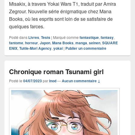
Misakix, à travers Yokai Wars T1, traduit par Amira
Zegrour. Nouvelle série énigmatique chez Mana
Books, où les esprits sont loin de se satisfaire de
quelques farces.
Posté dans
Livres
,
Tests
|
Marqué comme
fantastique
,
fantasy
,
fantome
,
horreur
,
Japon
,
Mana Books
,
manga
,
seinen
,
SQUARE
ENIX
,
Tuttle-Mori Agency
,
yokai
|
Publier un commentaire
Chronique roman Tsunami girl
Posté le
04/07/2023
par
Inod
—
Aucun commentaire ↓