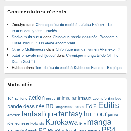
Commentaires récents
Zaouiya
dans
Chronique jeu de société Jujutsu Kaisen – Le
tournoi des lycées jumelés
Snake multijoueur
dans
Chronique bande dessinée L’Académie
Clair-Obscur T1 Un élève encombrant
Othello Multijoueurs
dans
Chronique manga Ramen Akaneko T7
bataille navale multijoueur
dans
Chronique manga Bride Of The
Death God T1
Eubben
dans
Test du jeu de société Subbuteo France – Belgique
Mots-clés
action
animaux
animal
404 Editions
aventure
Bamboo
amitie
Editis
BD
Edi8
bande dessinée
Bragelonne
cartes
fantasy
fantastique
humour
emotion
jeu de
manga
Kurokawa
rôle
jeunesse
livre
Kodansha
PS4
PC
PlayStation 4
Nintendo Switch
PlayStation 5