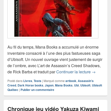
Au fil du temps, Mana Books a accumulé un énorme
inventaire consacré à l’une des plus fastueuses saga
d’Ubisoft. Un nouvel ouvrage vient justement de surgir
de l’ombre, avec L’art de Assassin’s Creed Shadows,
Chronique 
de Rick Barba et traduit par
Continuer la lecture
→
Posté dans
Livres
,
Tests
|
Marqué comme
artbook
,
Assassin's
Creed
,
Dark Horse books
,
Japon
,
Mana Books
,
Ubi
,
Ubisoft
,
Ubisoft
Québec
|
Publier un commentaire
Chronique jeu vidéo Yakuza Kiwami