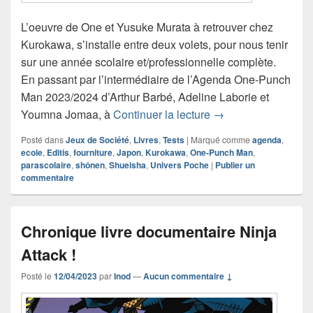
L’oeuvre de One et Yusuke Murata à retrouver chez
Kurokawa, s’installe entre deux volets, pour nous tenir
sur une année scolaire et/professionnelle complète.
En passant par l’intermédiaire de l’Agenda One-Punch
Man 2023/2024 d’Arthur Barbé, Adeline Laborie et
Chronique Agenda 
Youmna Jomaa, à
Continuer la lecture
→
Posté dans
Jeux de Société
,
Livres
,
Tests
|
Marqué comme
agenda
,
ecole
,
Editis
,
fourniture
,
Japon
,
Kurokawa
,
One-Punch Man
,
parascolaire
,
shônen
,
Shueisha
,
Univers Poche
|
Publier un
commentaire
Chronique livre documentaire Ninja
Attack !
Posté le
12/04/2023
par
Inod
—
Aucun commentaire ↓