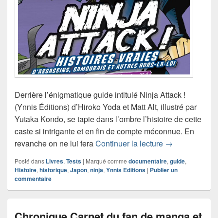
Derrière l’énigmatique guide intitulé Ninja Attack !
(Ynnis Éditions) d’Hiroko Yoda et Matt Alt, illustré par
Yutaka Kondo, se tapie dans l’ombre l’histoire de cette
caste si intrigante et en fin de compte méconnue. En
Chronique livre
revanche on ne lui fera
Continuer la lecture
→
Posté dans
Livres
,
Tests
|
Marqué comme
documentaire
,
guide
,
Histoire
,
historique
,
Japon
,
ninja
,
Ynnis Editions
|
Publier un
commentaire
Chronique Carnet du fan de manga et