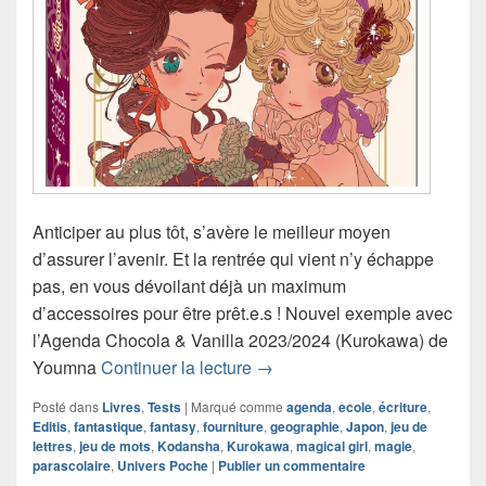
Anticiper au plus tôt, s’avère le meilleur moyen
d’assurer l’avenir. Et la rentrée qui vient n’y échappe
pas, en vous dévoilant déjà un maximum
d’accessoires pour être prêt.e.s ! Nouvel exemple avec
l’Agenda Chocola & Vanilla 2023/2024 (Kurokawa) de
Chronique Agenda Chocola & 
Youmna
Continuer la lecture
→
Posté dans
Livres
,
Tests
|
Marqué comme
agenda
,
ecole
,
écriture
,
Editis
,
fantastique
,
fantasy
,
fourniture
,
geographie
,
Japon
,
jeu de
lettres
,
jeu de mots
,
Kodansha
,
Kurokawa
,
magical girl
,
magie
,
parascolaire
,
Univers Poche
|
Publier un commentaire