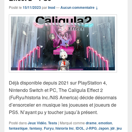
Posté le
15/11/2023
par
Inod
—
Aucun commentaire ↓
Déjà disponible depuis 2021 sur PlayStation 4,
Nintendo Switch et PC, The Caligula Effect 2
(FuRyu/historia Inc./NIS America) décide désormais
d’ensorceler en musique les joueuses et joueurs de
PS5. N’ayant pu y toucher jusqu’à présent.
Posté dans
Jeux Vidéo
,
Tests
|
Marqué comme
drame
,
emotion
,
fantastique
,
fantasy
,
Furyu
,
historia Inc
,
IDOL
,
J-RPG
,
Japon
,
jdr
,
jeu