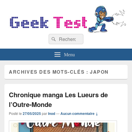
GeekTest
Recherche :
Blog jeux-vidéo et high-tech
Rechercher
Menu
ARCHIVES DES MOTS-CLÉS :
JAPON
Chronique manga Les Lueurs de
l’Outre-Monde
Posté le
27/05/2025
par
Inod
—
Aucun commentaire ↓