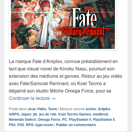
La marque Fate d’Aniplex, connue préalablement en
tant que visual novel de Kinoku Nasu, poursuit son
extension des médiums et genres. Retour au jeu vidéo
avec Fate/Samurai Remnant, où Koei Tecmo a
dégainé son studio fétiche Omega Force, pour se
Chronique jeu vidéo Fate/Samurai Re
Continuer la lecture
→
Posté dans
Jeux Vidéo
,
Tests
|
Marqué comme
action
,
Aniplex
,
ARPG
,
Japon
,
jdr
,
jeu de rôle
,
Koei Tecmo Games
,
medieval
,
Nintendo Switch
,
Omega Force
,
PC
,
PlayStation 4
,
PlayStation 5
,
PS4
,
PS5
,
RPG
,
type-moon
|
Publier un commentaire