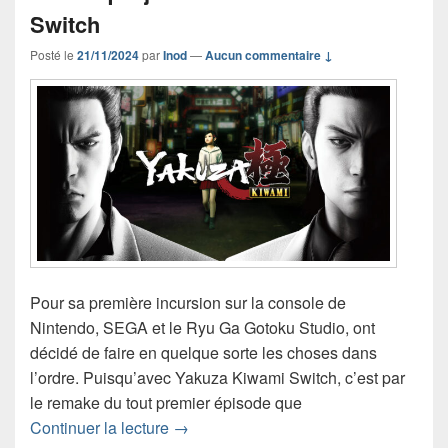
Switch
Posté le
21/11/2024
par
Inod
—
Aucun commentaire ↓
Pour sa première incursion sur la console de
Nintendo, SEGA et le Ryu Ga Gotoku Studio, ont
décidé de faire en quelque sorte les choses dans
l’ordre. Puisqu’avec Yakuza Kiwami Switch, c’est par
le remake du tout premier épisode que
Chronique jeu vidéo Yakuza Kiwami S
Continuer la lecture
→