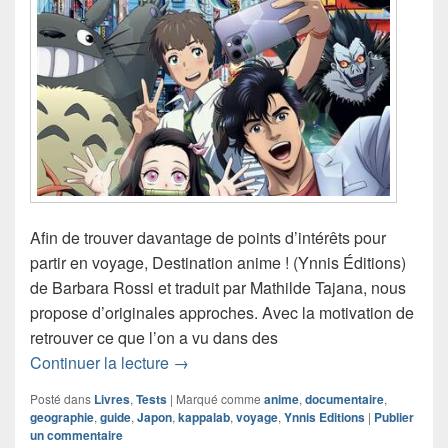
Afin de trouver davantage de points d’intérêts pour
partir en voyage, Destination anime ! (Ynnis Éditions)
de Barbara Rossi et traduit par Mathilde Tajana, nous
propose d’originales approches. Avec la motivation de
retrouver ce que l’on a vu dans des
Chronique livre documentaire Destinat
Continuer la lecture
→
Posté dans
Livres
,
Tests
|
Marqué comme
anime
,
documentaire
,
geographie
,
guide
,
Japon
,
kappalab
,
voyage
,
Ynnis Editions
|
Publier
un commentaire