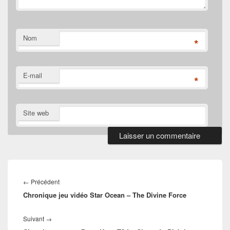
Nom
*
E-mail
*
Site web
Navigation
de
Article
←
Précédent
l’article
Chronique jeu vidéo Star Ocean – The Divine Force
précédent :
Article
Suivant
→