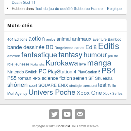
Death God T1
Eubben
dans
Test du jeu de société Subbuteo France – Belgique
Mots-clés
action
animaux
animal
404 Editions
aventure
Bamboo
amitie
Editis
BD
Edi8
bande dessinée
Bragelonne
cartes
fantasy
fantastique
humour
emotion
jeu de
manga
Kurokawa
rôle
jeunesse
livre
Kodansha
PS4
PC
PlayStation 4
Nintendo Switch
PlayStation 5
PS5
roman
science fiction
seinen
SF
Shueisha
RPG
shônen
test
SQUARE ENIX
sport
Tuttle-
stratégie
surnaturel
Univers Poche
Xbox One
Mori Agency
Xbox Series
Copyright © 2026
GeekTest
. Tous droits réservés.