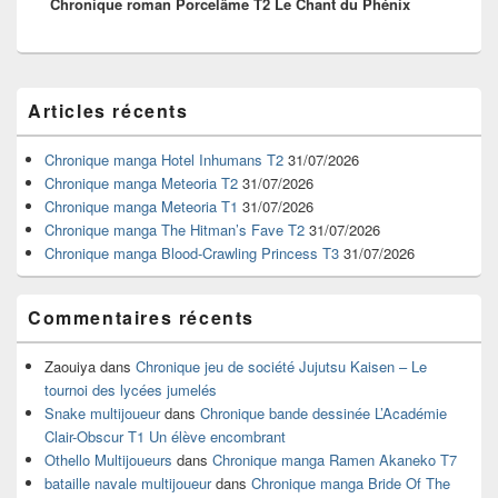
Chronique roman Porcelâme T2 Le Chant du Phénix
suivant :
Zone
Articles récents
principale
de
widget
Chronique manga Hotel Inhumans T2
31/07/2026
pour
Chronique manga Meteoria T2
31/07/2026
la
Chronique manga Meteoria T1
31/07/2026
barre
Chronique manga The Hitman’s Fave T2
31/07/2026
latérale
Chronique manga Blood-Crawling Princess T3
31/07/2026
Commentaires récents
Zaouiya
dans
Chronique jeu de société Jujutsu Kaisen – Le
tournoi des lycées jumelés
Snake multijoueur
dans
Chronique bande dessinée L’Académie
Clair-Obscur T1 Un élève encombrant
Othello Multijoueurs
dans
Chronique manga Ramen Akaneko T7
bataille navale multijoueur
dans
Chronique manga Bride Of The