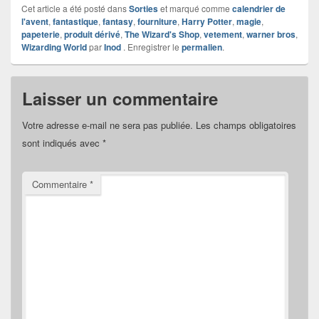
Cet article a été posté dans
Sorties
et marqué comme
calendrier de
l'avent
,
fantastique
,
fantasy
,
fourniture
,
Harry Potter
,
magie
,
papeterie
,
produit dérivé
,
The Wizard's Shop
,
vetement
,
warner bros
,
Wizarding World
par
Inod
. Enregistrer le
permalien
.
Laisser un commentaire
Votre adresse e-mail ne sera pas publiée.
Les champs obligatoires
sont indiqués avec
*
Commentaire
*