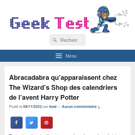
GeekTest
Recherche :
Blog jeux-vidéo et high-tech
Rechercher
Menu
Abracadabra qu’apparaissent chez
The Wizard’s Shop des calendriers
de l’avent Harry Potter
Posté le
08/11/2022
par
Inod
—
Aucun commentaire ↓