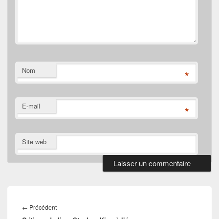
Nom
*
E-mail
*
Site web
Navigation
de
Article
←
Précédent
l’article