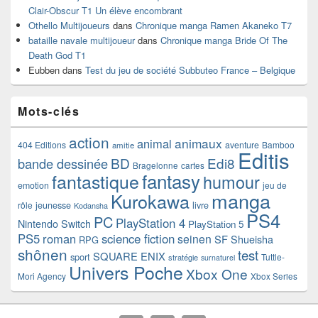
Clair-Obscur T1 Un élève encombrant
Othello Multijoueurs
dans
Chronique manga Ramen Akaneko T7
bataille navale multijoueur
dans
Chronique manga Bride Of The
Death God T1
Eubben
dans
Test du jeu de société Subbuteo France – Belgique
Mots-clés
action
animaux
animal
404 Editions
aventure
Bamboo
amitie
Editis
BD
Edi8
bande dessinée
Bragelonne
cartes
fantasy
fantastique
humour
emotion
jeu de
manga
Kurokawa
rôle
jeunesse
livre
Kodansha
PS4
PC
PlayStation 4
Nintendo Switch
PlayStation 5
PS5
roman
science fiction
seinen
SF
Shueisha
RPG
shônen
test
SQUARE ENIX
sport
Tuttle-
stratégie
surnaturel
Univers Poche
Xbox One
Mori Agency
Xbox Series