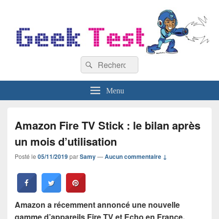
GeekTest
Recherche :
Blog jeux-vidéo et high-tech
Rechercher
Menu
Amazon Fire TV Stick : le bilan après
un mois d’utilisation
Posté le
05/11/2019
par
Samy
—
Aucun commentaire ↓
Amazon a récemment annoncé une nouvelle
gamme d’appareils Fire TV et Echo en France.