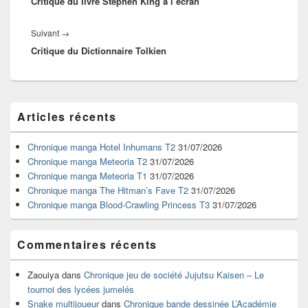
Critique du livre Stephen King à l’écran
précédent :
Article
Suivant
→
Critique du Dictionnaire Tolkien
suivant :
Zone
Articles récents
principale
de
widget
Chronique manga Hotel Inhumans T2
31/07/2026
pour
Chronique manga Meteoria T2
31/07/2026
la
Chronique manga Meteoria T1
31/07/2026
barre
Chronique manga The Hitman’s Fave T2
31/07/2026
latérale
Chronique manga Blood-Crawling Princess T3
31/07/2026
Commentaires récents
Zaouiya
dans
Chronique jeu de société Jujutsu Kaisen – Le
tournoi des lycées jumelés
Snake multijoueur
dans
Chronique bande dessinée L’Académie